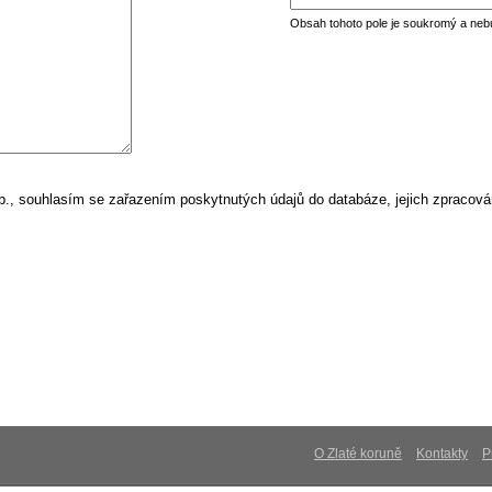
Obsah tohoto pole je soukromý a neb
, souhlasím se zařazením poskytnutých údajů do databáze, jejich zpracová
O Zlaté koruně
Kontakty
P