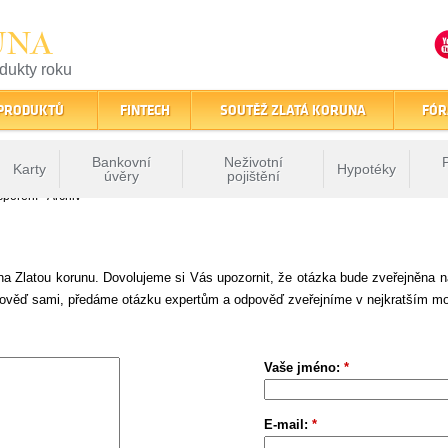
UNA
odukty roku
finančním trhu
 PRODUKTŮ
FINTECH
SOUTĚŽ ZLATÁ KORUNA
FÓR
Bankovní
Neživotní
Karty
Hypotéky
úvěry
pojištění
spoření - Archiv
na Zlatou korunu. Dovolujeme si Vás upozornit, že otázka bude zveřejněna 
ověď sami, předáme otázku expertům a odpověď zveřejníme v nejkratším m
Vaše jméno:
*
E-mail:
*