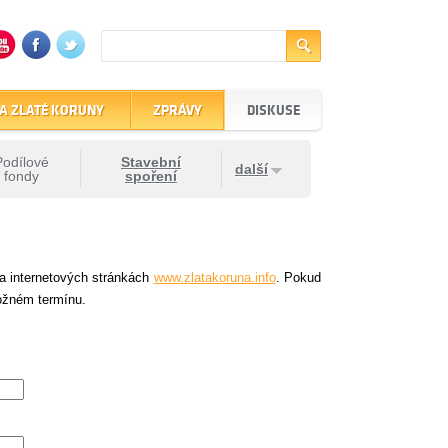
A ZLATÉ KORUNY
ZPRÁVY
DISKUSE
Podílové
Stavební
další
fondy
spoření
na internetových stránkách
www.zlatakoruna.info
. Pokud
ožném termínu.