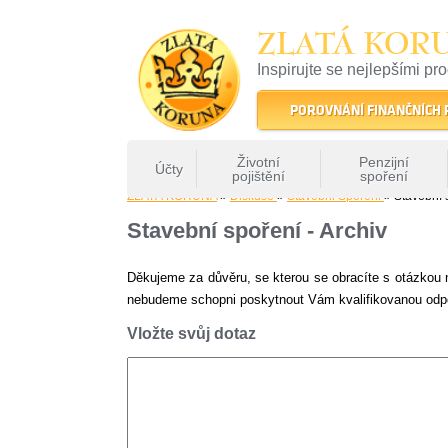
ZLATÁ KOR
Inspirujte se nejlepšími pr
22 let tradice a kvality na 
POROVNÁNÍ FINANČNÍCH
Životní
Penzijní
Účty
pojištění
spoření
ZLATÁ KORUNA
»
Diskuse
»
Stavebni Sporeni
» Stavební 
Stavební spoření - Archiv
Děkujeme za důvěru, se kterou se obracíte s otázkou 
nebudeme schopni poskytnout Vám kvalifikovanou odp
Vložte svůj dotaz