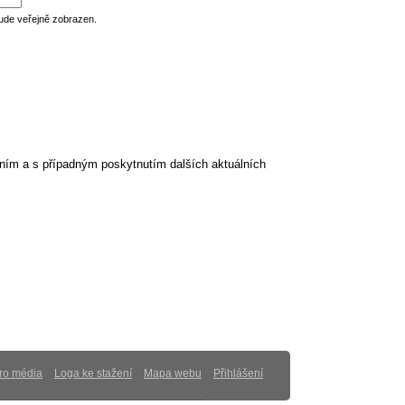
ude veřejně zobrazen.
ním a s případným poskytnutím dalších aktuálních
ro média
Loga ke stažení
Mapa webu
Přihlášení