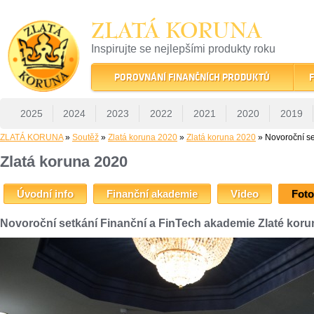
ZLATÁ KORUNA
Inspirujte se nejlepšími produkty roku
22 let tradice a kvality na finančním trhu
POROVNÁNÍ FINANČNÍCH PRODUKTŮ
F
2025
2024
2023
2022
2021
2020
2019
ZLATÁ KORUNA
»
Soutěž
»
Zlatá koruna 2020
»
Zlatá koruna 2020
» Novoroční se
Zlatá koruna 2020
Úvodní info
Finanční akademie
Video
Foto
Novoroční setkání Finanční a FinTech akademie Zlaté koru