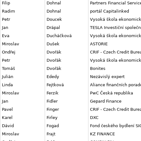
Filip
Dohnal
Partners Financial Servic
Radim
Dohnal
portál Capitalinked
Petr
Doucek
Vysoká škola ekonomick
Jan
Drápal
TESLA Investiční společn
Eva
Ducháčková
Vysoká škola ekonomick
Miroslav
Dušek
ASTORIE
Ondřej
Dvořák
CRIF - Czech Credit Bure
Petr
Dvořák
Vysoká škola ekonomick
Tomáš
Dvořák
Bonites
Julián
Ededy
Nezávislý expert
Linda
Fejtková
Aliance finančních porad
Miroslav
Ferzik
PwC Česká republika
Jan
Fidler
Gepard Finance
Pavel
Finger
CRIF - Czech Credit Bure
Karel
Firley
DXC
Dávid
Fogad
Fond českého bydlení SI
Miroslav
Frajt
KZ FINANCE