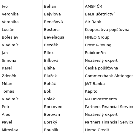
Ivo
Běhan
AMSP ČR
Veronika
Bejvlová
BeLa účetnictví
Veronika
Benešová
Air Bank
Lucián
Besterci
Kooperativa pojišťovna
Boleslav
Bevelaqua
FINEO Group
Vladimír
Bezděk
Ernst & Young
Jan
Bílek
RubikonFin
Simona
Bílková
Nezávislý expert
Karel
Bláha
Česká pojišťovna
Zdeněk
Blažek
Commerzbank Aktiengese
Milan
Boháč
J&T Banka
Tomáš
Bok
Kapitol
Vladimír
Bolek
IAD Investments
Petr
Borkovec
Partners Financial Servic
Aleš
Borovan
Nezávislý expert
Pavel
Borský
Partners Financial Servic
Miroslav
Boublík
Home Credit