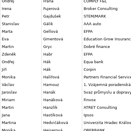
Ondřej
Fráňa
COMPLY F&L
Irena
Fujerová
Broker Consulting
Petr
Gajdušek
STEM/MARK
Stanislav
Gálik
AAA auto
Marta
Gellová
EFPA
Eva
Gmentová
Education Grow Insuranc
Martin
Gryc
Dobré finance
Zdeněk
Habr
EFPA
Ondřej
Hák
Equa bank
Jiří
Hák
Corpin
Monika
Halířová
Partners Financial Servic
Václav
Hamouz
1. Vzájemná poradenská
Jaroslav
Hanák
Svaz průmyslu a doprav
Miriam
Hanáková
Finvox
Martin
Hanzlík
ATRET Consulting
Jana
Hastíková
Ipsos
Martina
Hedvičáková
Univerzita Hradec Králo
Monika
Heiserová
OBERBANK