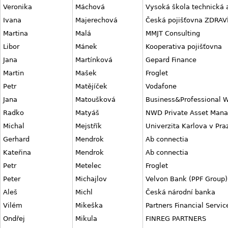
Veronika
Máchová
Vysoká škola technická 
Ivana
Majerechová
Česká pojišťovna ZDRAV
Martina
Malá
MMJT Consulting
Libor
Mánek
Kooperativa pojišťovna
Jana
Martínková
Gepard Finance
Martin
Mašek
Froglet
Petr
Matějíček
Vodafone
Jana
Matoušková
Business&Professional
Radko
Matyáš
NWD Private Asset Man
Michal
Mejstřík
Univerzita Karlova v Pra
Gerhard
Mendrok
Ab connectia
Kateřina
Mendrok
Ab connectia
Petr
Metelec
Froglet
Peter
Michajlov
Velvon Bank (PPF Group)
Aleš
Michl
Česká národní banka
Vilém
Mikeška
Partners Financial Servic
Ondřej
Mikula
FINREG PARTNERS