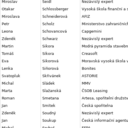
Miroslav
Seidl
Nezávislý expert
Otakar
Schlossberger
Vysoká škola finanční a 
Miroslava
Schneiderová
AFIZ
Petr
Scholz
Ministerstvo zahraničníc
Leona
Schovancová
Capgemini
Zdeněk
Schwarz
Nezávislý expert
Martin
Sikora
Modrá pyramida stavební
Tomáš
Síkora
Creasoft
Eva
Sikorová
Moravská vysoká škola 
Lenka
Siňorová
Bonites
Svatopluk
Skřivánek
ASTORIE
Michal
Sládek
MMV
Marta
Slažanská
ČSOB Leasing
Roman
Smetana
Artesa, spořitelní družst
Jan
Smítek
Česká spořitelna
Zdeněk
Soudný
Nezávislý expert
Jan
Soukup
Česká informační agentu
Michal
Srubař
EFPA