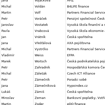
Jana
Vojáčková
AFIZ
Michal
Voldán
B4LIFE finance
Martin
Volf
Partners Financial Servic
Petr
Voráček
Penzijní společnost Česk
Jaroslav
Vostatek
Vysoká škola finanční a 
Pavla
Vrabcová
Vysoká škola ekonomie
Jan
Vrátník
Česká spořitelna
Jana
Vřešťálová
AXA pojišťovna
Michal
Vystrčko
Partners Financial Servic
Vladimír
Weiss
EFPA
Marek
Woitsch
Česká podnikatelská poj
Petr
Zahradník
Hospodářská komora Česk
Michal
Zálešák
Czech ICT Alliance
Petr
Zámečník
Poradci sobě
Jana
Zámečníková
Hypoindex.cz
Lukáš
Zámiš
Česká spořitelna
Miroslav
Zeman
Bankovní poplatky, Vstř
Martin
Zoder
eDO finance