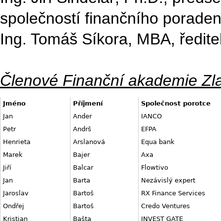
společností finančního poraden
Ing. Tomáš Síkora, MBA, ředite
Členové Finanční akademie Zla
Jméno
Příjmení
Společnost porotce
Jan
Ander
IANCO
Petr
Andrš
EFPA
Henrieta
Arslanová
Equa bank
Marek
Bajer
Axa
Jiří
Balcar
Flowtivo
Jan
Barta
Nezávislý expert
Jaroslav
Bartoš
RX Finance Services
Ondřej
Bartoš
Credo Ventures
Kristian
Bašta
INVEST GATE