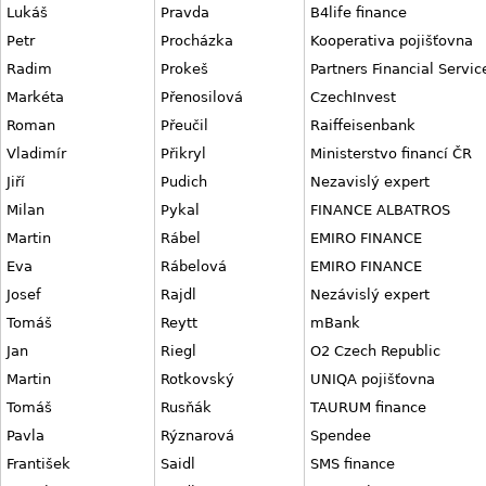
Lukáš
Pravda
B4life finance
Petr
Procházka
Kooperativa pojišťovna
Radim
Prokeš
Partners Financial Servic
Markéta
Přenosilová
CzechInvest
Roman
Přeučil
Raiffeisenbank
Vladimír
Přikryl
Ministerstvo financí ČR
Jiří
Pudich
Nezavislý expert
Milan
Pykal
FINANCE ALBATROS
Martin
Rábel
EMIRO FINANCE
Eva
Rábelová
EMIRO FINANCE
Josef
Rajdl
Nezávislý expert
Tomáš
Reytt
mBank
Jan
Riegl
O2 Czech Republic
Martin
Rotkovský
UNIQA pojišťovna
Tomáš
Rusňák
TAURUM finance
Pavla
Rýznarová
Spendee
František
Saidl
SMS finance