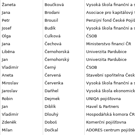
Žaneta
Boučková
Vysoká škola finanční a 
Jana
Brodani
Asociace pro kapitálový 
Petr
Brousil
Penzijní fond České Poji
Josef
Budík
Vysoká škola finanční a 
Olga
Culková
ČSOB
Jana
Čechová
Ministerstvo financí ČR
Liběna
Černohorská
Univerzita Pardubice
Jan
Černohorský
Univerzita Pardubice
Vladimír
Černý
ČSOB
Aneta
Červená
Stavební spořitelna Česk
Miroslav
Červenka
Vysoká škola finanční a 
Jaroslav
Daňhel
Vysoká škola ekonomick
Robin
Dejmek
UNIQA pojišťovna
Jan
Diblík
Havel & Partners
Vladimír
Dlouhý
Hospodářská komora ČR
Zdeněk
Doboš
Komerční pojišťovna
Milan
Dočkal
ADORES centrum pojiště