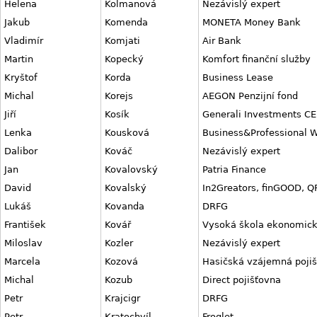
Helena
Kolmanová
Nezávislý expert
Jakub
Komenda
MONETA Money Bank
Vladimír
Komjati
Air Bank
Martin
Kopecký
Komfort finanční služby
Kryštof
Korda
Business Lease
Michal
Korejs
AEGON Penzijní fond
Jiří
Kosík
Generali Investments CE
Lenka
Kousková
Business&Professional
Dalibor
Kováč
Nezávislý expert
Jan
Kovalovský
Patria Finance
David
Kovalský
In2Greators, finGOOD, QF
Lukáš
Kovanda
DRFG
František
Kovář
Vysoká škola ekonomick
Miloslav
Kozler
Nezávislý expert
Marcela
Kozová
Hasičská vzájemná poji
Michal
Kozub
Direct pojišťovna
Petr
Krajcigr
DRFG
Petr
Kratochvíl
Froglet