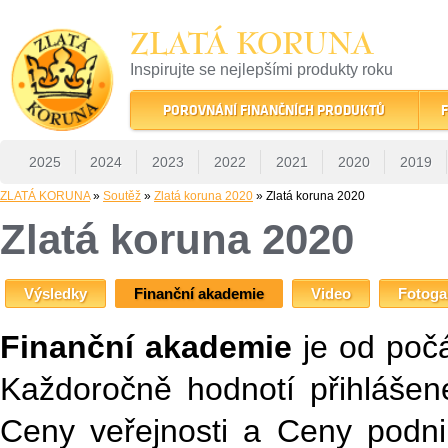
ZLATÁ KORUNA
Inspirujte se nejlepšími produkty roku
22 let tradice a kvality na finančním trhu
POROVNÁNÍ FINANČNÍCH PRODUKTŮ
F
2025
2024
2023
2022
2021
2020
2019
ZLATÁ KORUNA
»
Soutěž
»
Zlatá koruna 2020
» Zlatá koruna 2020
Zlatá koruna 2020
Výsledky
Finanční akademie
Video
Fotoga
Finanční akademie
je od počá
Každoročně hodnotí přihlášen
Ceny veřejnosti a Ceny podni