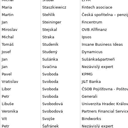
Maria
Staszkiewicz
Fintech asociace
Martin
Stehlík
Česká spořitelna – penzi
Jan
Steininger
Fincentrum
Miroslav
Stejskal
OVB Allfinanz
Michal
Straka
Ipsos
Tomáš
Studeník
Insane Business Ideas
Josef
Studený
Dynamicus
Jan
Sušánka
Sušánka&partneři
Jan
Svačina
Nezávislý expert
Pavel
Svoboda
KPMG
Vratislav
Svoboda
J&T Banka
Libor
Svoboda
ČSOB Pojišťovna - Poštov
Petr
Svoboda
Generali
Libuše
Svobodová
Univerzita Hradec Králo
Veronika
Svobodová
Partners Financial Servic
Vít
Svojše
Bindworks
Petr
Šafránek
Nezávislý expert