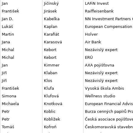
Jan
Jičínský
LAFiN Invest
František
Jirásek
Raiffeisenbank
Jan D.
Kabelka
NN Investment Partners 
Lukáš
Kaplan
European Compensation 
Martin
Karafiát
Holver
Jana
Karasová
Air Bank
Michal
Kebort
Nezávislý expert
Michal
Kebort
ERÚ
Jan
Kimmer
AXA pojišťovna
Jiří
Klaban
Nezávislý expert
Jiří
Klos
Nezávislý expert
František
Klufa
Vysoká škola Ambis
Simona
Klufová
Wellness studio
Michaela
Knotková
European Financial Adviso
Petr
Koblic
Burza cenných papírů Pr
Petr
Koblížek
Česká asociace pojišťov
Tomáš
Kofroň
Českomoravská stavební