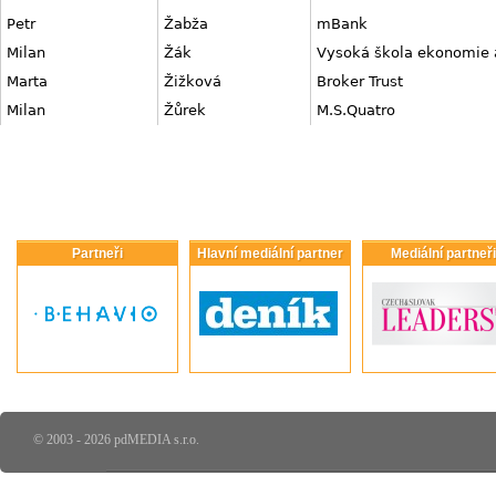
Petr
Žabža
mBank
Milan
Žák
Vysoká škola ekonomie
Marta
Žižková
Broker Trust
Milan
Žůrek
M.S.Quatro
Partneři
Hlavní mediální partner
Mediální partneři
© 2003 - 2026 pdMEDIA s.r.o.