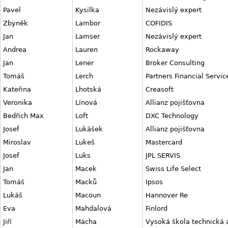
Pavel
Kysilka
Nezávislý expert
Zbyněk
Lambor
COFIDIS
Jan
Lamser
Nezávislý expert
Andrea
Lauren
Rockaway
Jan
Lener
Broker Consulting
Tomáš
Lerch
Partners Financial Servic
Kateřina
Lhotská
Creasoft
Veronika
Línová
Allianz pojišťovna
Bedřich Max
Loft
DXC Technology
Josef
Lukášek
Allianz pojišťovna
Miroslav
Lukeš
Mastercard
Josef
Luks
JPL SERVIS
Jan
Macek
Swiss Life Select
Tomáš
Macků
Ipsos
Lukáš
Macoun
Hannover Re
Eva
Mahdalová
Finlord
Jiří
Mácha
Vysoká škola technická 