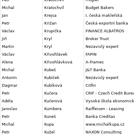
Michal
Kratochvíl
Budget Bakers
Jan
Krejsa
I. česká makleřská
Petr
Križan
Česká exportní banka
Václav
Krupička
FINANCE ALBATROS
Jiří
Kryl
Broker Trust
Martin
Kryl
Nezavislý expert
Václav
Křivohlávek
FAPIN
Alena
Křivohlávková
A-Frames
Michal
Kubeš
J&T Banka
Antonín
Kubíček
Nezávislý expert
Dagmar
Kubíková
Citfin
Petr
Kučera
CRIF - Czech Credit Bure
Adéla
Kučerová
Vysoká škola ekonomick
Jaroslav
Kumbera
Raiffeisen - Leasing
Petr
Kuneš
Banka Creditas
Michal
Kupa
www.michalkupa.cz
Petr
Kužel
NAXON Consulting