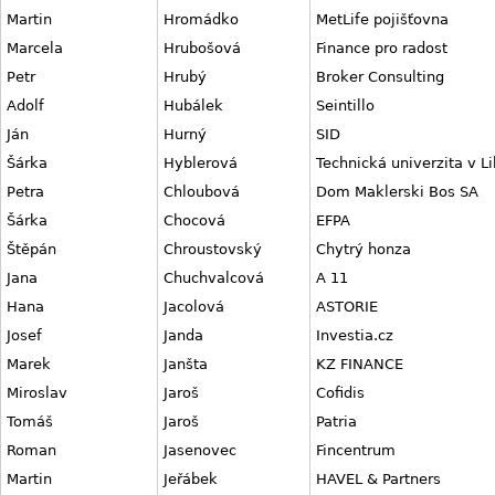
Martin
Hromádko
MetLife pojišťovna
Marcela
Hrubošová
Finance pro radost
Petr
Hrubý
Broker Consulting
Adolf
Hubálek
Seintillo
Ján
Hurný
SID
Šárka
Hyblerová
Technická univerzita v Li
Petra
Chloubová
Dom Maklerski Bos SA
Šárka
Chocová
EFPA
Štěpán
Chroustovský
Chytrý honza
Jana
Chuchvalcová
A 11
Hana
Jacolová
ASTORIE
Josef
Janda
Investia.cz
Marek
Janšta
KZ FINANCE
Miroslav
Jaroš
Cofidis
Tomáš
Jaroš
Patria
Roman
Jasenovec
Fincentrum
Martin
Jeřábek
HAVEL & Partners