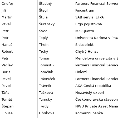
Ondřej
Šťastný
Partners Financial Servic
Jiří
Štegl
Fincentrum
Martin
Štula
SAB servis, EFPA
Pavel
Šuranský
Ergo pojišťovna
Petr
Švec
M.S.Quatro
Petr
Teplý
Univerzita Karlova v Pra
Hanuš
Thein
Sidusefekt
Robert
Tichý
Chytrý Honza
Petr
Toman
Mendelova univerzita v 
Václav
Tomaštík
Partners Financial Servic
Boris
Tomčiak
Finlord
Pavel
Trávníček
Partners Financial Servic
Pavel
Trávník
AXA Česká republika
Táňa
Tučková
Nezávislý expert
Tomáš
Turnský
Českomoravská stavební
Štěpán
Tvrdý
NWD Private Asset Man
Libuše
Uhríková
Komerční banka