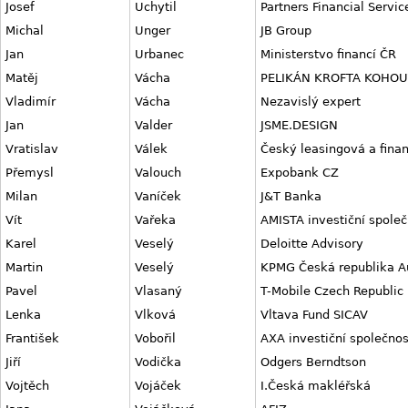
Josef
Uchytil
Partners Financial Servic
Michal
Unger
JB Group
Jan
Urbanec
Ministerstvo financí ČR
Matěj
Vácha
PELIKÁN KROFTA KOHO
Vladimír
Vácha
Nezavislý expert
Jan
Valder
JSME.DESIGN
Vratislav
Válek
Český leasingová a finan
Přemysl
Valouch
Expobank CZ
Milan
Vaníček
J&T Banka
Vít
Vařeka
AMISTA investiční společ
Karel
Veselý
Deloitte Advisory
Martin
Veselý
KPMG Česká republika A
Pavel
Vlasaný
T-Mobile Czech Republic
Lenka
Vlková
Vltava Fund SICAV
František
Vobořil
AXA investiční společnos
Jiří
Vodička
Odgers Berndtson
Vojtěch
Vojáček
I.Česká makléřská