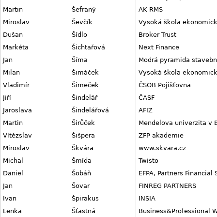
Martin
Šefraný
AK RMS
Miroslav
Ševčík
Vysoká škola ekonomick
Dušan
Šídlo
Broker Trust
Markéta
Šichtařová
Next Finance
Jan
Šíma
Modrá pyramida stavební
Milan
Šimáček
Vysoká škola ekonomick
Vladimír
Šimeček
ČSOB Pojišťovna
Jiří
Šindelář
ČASF
Jaroslava
Šindelářová
AFIZ
Martin
Širůček
Mendelova univerzita v 
Vítězslav
Šišpera
ZFP akademie
Miroslav
Škvára
www.skvara.cz
Michal
Šmída
Twisto
Daniel
Šobáň
EFPA, Partners Financial 
Jan
Šovar
FINREG PARTNERS
Ivan
Špirakus
INSIA
Lenka
Šťastná
Business&Professional