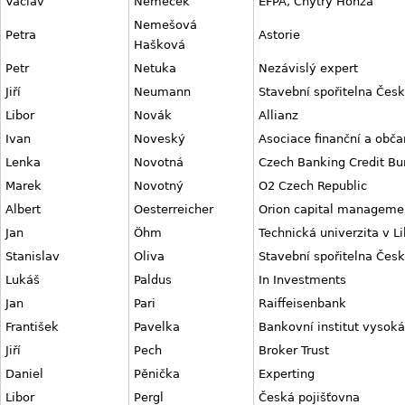
Václav
Němeček
EFPA, Chytrý Honza
Nemešová
Petra
Astorie
Hašková
Petr
Netuka
Nezávislý expert
Jiří
Neumann
Stavební spořitelna Česk
Libor
Novák
Allianz
Ivan
Noveský
Asociace finanční a obč
Lenka
Novotná
Czech Banking Credit Bu
Marek
Novotný
O2 Czech Republic
Albert
Oesterreicher
Orion capital manageme
Jan
Öhm
Technická univerzita v Li
Stanislav
Oliva
Stavební spořitelna Česk
Lukáš
Paldus
In Investments
Jan
Pari
Raiffeisenbank
František
Pavelka
Bankovní institut vysoká
Jiří
Pech
Broker Trust
Daniel
Pěnička
Experting
Libor
Pergl
Česká pojišťovna