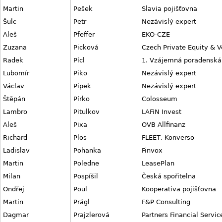
Martin
Pešek
Slavia pojišťovna
Šulc
Petr
Nezávislý expert
Aleš
Pfeffer
EKO-CZE
Zuzana
Picková
Czech Private Equity & V
Radek
Pícl
1. Vzájemná poradenská
Lubomír
Piko
Nezávislý expert
Václav
Pipek
Nezávislý expert
Štěpán
Pírko
Colosseum
Lambro
Pitulkov
LAFiN Invest
Aleš
Pixa
OVB Allfinanz
Richard
Plos
FLEET, Konverso
Ladislav
Pohanka
Finvox
Martin
Poledne
LeasePlan
Milan
Pospíšil
Česká spořitelna
Ondřej
Poul
Kooperativa pojišťovna
Martin
Prágl
F&P Consulting
Dagmar
Prajzlerová
Partners Financial Servi