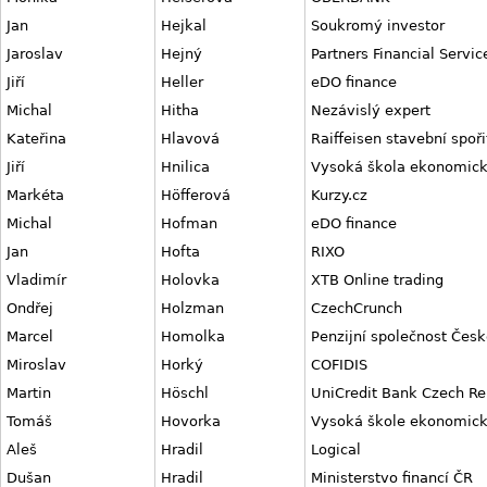
Jan
Hejkal
Soukromý investor
Jaroslav
Hejný
Partners Financial Servic
Jiří
Heller
eDO finance
Michal
Hitha
Nezávislý expert
Kateřina
Hlavová
Raiffeisen stavební spoři
Jiří
Hnilica
Vysoká škola ekonomick
Markéta
Höfferová
Kurzy.cz
Michal
Hofman
eDO finance
Jan
Hofta
RIXO
Vladimír
Holovka
XTB Online trading
Ondřej
Holzman
CzechCrunch
Marcel
Homolka
Penzijní společnost Česk
Miroslav
Horký
COFIDIS
Martin
Höschl
UniCredit Bank Czech Re
Tomáš
Hovorka
Vysoká škole ekonomic
Aleš
Hradil
Logical
Dušan
Hradil
Ministerstvo financí ČR