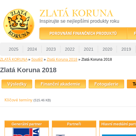
ZLATÁ KORUNA
Inspirujte se nejlepšími produkty roku
22 let tradice a kvality na finančním trhu
POROVNÁNÍ FINANČNÍCH PRODUKTŮ
F
2025
2024
2023
2022
2021
2020
2019
ZLATÁ KORUNA
»
Soutěž
»
Zlatá Koruna 2018
» Zlatá Koruna 2018
Zlatá Koruna 2018
Výsledky
Finanční akademie
Fotogalerie
T
Klíčové termíny
(515.46 KB)
Generální partner
Partneři
Hlavní mediální par