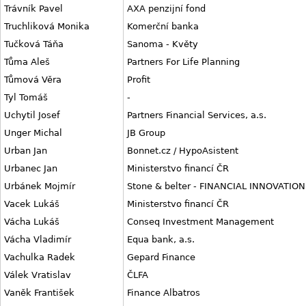
Trávník Pavel
AXA penzijní fond
Truchliková Monika
Komerční banka
Tučková Táňa
Sanoma - Květy
Tůma Aleš
Partners For Life Planning
Tůmová Věra
Profit
Tyl Tomáš
-
Uchytil Josef
Partners Financial Services, a.s.
Unger Michal
JB Group
Urban Jan
Bonnet.cz / HypoAsistent
Urbanec Jan
Ministerstvo financí ČR
Urbánek Mojmír
Stone & belter - FINANCIAL INNOVATION
Vacek Lukáš
Ministerstvo financí ČR
Vácha Lukáš
Conseq Investment Management
Vácha Vladimír
Equa bank, a.s.
Vachulka Radek
Gepard Finance
Válek Vratislav
ČLFA
Vaněk František
Finance Albatros