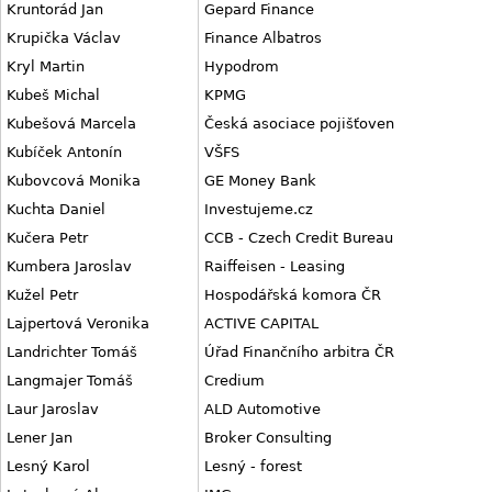
Kruntorád Jan
Gepard Finance
Krupička Václav
Finance Albatros
Kryl Martin
Hypodrom
Kubeš Michal
KPMG
Kubešová Marcela
Česká asociace pojišťoven
Kubíček Antonín
VŠFS
Kubovcová Monika
GE Money Bank
Kuchta Daniel
Investujeme.cz
Kučera Petr
CCB - Czech Credit Bureau
Kumbera Jaroslav
Raiffeisen - Leasing
Kužel Petr
Hospodářská komora ČR
Lajpertová Veronika
ACTIVE CAPITAL
Landrichter Tomáš
Úřad Finančního arbitra ČR
Langmajer Tomáš
Credium
Laur Jaroslav
ALD Automotive
Lener Jan
Broker Consulting
Lesný Karol
Lesný - forest