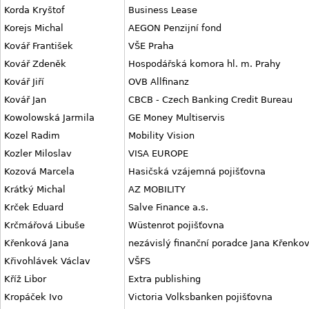
Korda Kryštof
Business Lease
Korejs Michal
AEGON Penzijní fond
Kovář František
VŠE Praha
Kovář Zdeněk
Hospodářská komora hl. m. Prahy
Kovář Jiří
OVB Allfinanz
Kovář Jan
CBCB - Czech Banking Credit Bureau
Kowolowská Jarmila
GE Money Multiservis
Kozel Radim
Mobility Vision
Kozler Miloslav
VISA EUROPE
Kozová Marcela
Hasičská vzájemná pojišťovna
Krátký Michal
AZ MOBILITY
Krček Eduard
Salve Finance a.s.
Krčmářová Libuše
Wüstenrot pojišťovna
Křenková Jana
nezávislý finanční poradce Jana Křenko
Křivohlávek Václav
VŠFS
Kříž Libor
Extra publishing
Kropáček Ivo
Victoria Volksbanken pojišťovna