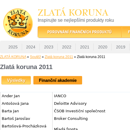
ZLATÁ KORUNA
Inspirujte se nejlepšími produkty roku
22 let tradice a kvality na finančním trhu
POROVNÁNÍ FINANČNÍCH PRODUKTŮ
F
2025
2024
2023
2022
2021
2020
2019
ZLATÁ KORUNA
»
Soutěž
»
Zlatá koruna 2011
» Zlatá koruna 2011
Zlatá koruna 2011
Výsledky
Finanční akademie
Ander Jan
IANCO
Antošová Jana
Deloitte Advisory
Barta Jan
ČSOB Investiční společnost
Bartoš Jaroslav
Broker Consulting
Bartošová-Procházková
Mladá fronta