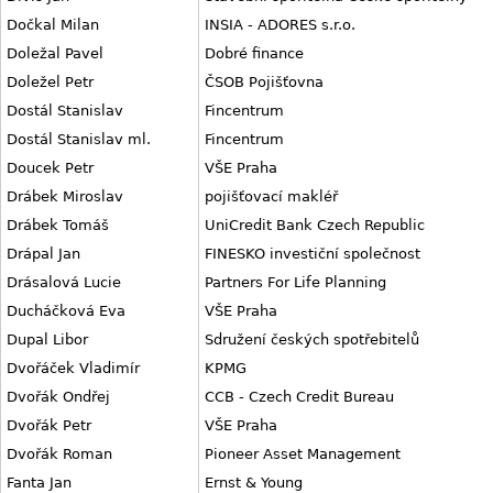
Dočkal Milan
INSIA - ADORES s.r.o.
Doležal Pavel
Dobré finance
Doležel Petr
ČSOB Pojišťovna
Dostál Stanislav
Fincentrum
Dostál Stanislav ml.
Fincentrum
Doucek Petr
VŠE Praha
Drábek Miroslav
pojišťovací makléř
Drábek Tomáš
UniCredit Bank Czech Republic
Drápal Jan
FINESKO investiční společnost
Drásalová Lucie
Partners For Life Planning
Ducháčková Eva
VŠE Praha
Dupal Libor
Sdružení českých spotřebitelů
Dvořáček Vladimír
KPMG
Dvořák Ondřej
CCB - Czech Credit Bureau
Dvořák Petr
VŠE Praha
Dvořák Roman
Pioneer Asset Management
Fanta Jan
Ernst & Young