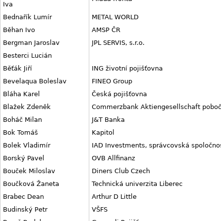
Iva
Bednařík Lumír
METAL WORLD
Běhan Ivo
AMSP ČR
Bergman Jaroslav
JPL SERVIS, s.r.o.
Besterci Lucián
Běťák Jiří
ING životní pojišťovna
Bevelaqua Boleslav
FINEO Group
Bláha Karel
Česká pojišťovna
Blažek Zdeněk
Commerzbank Aktiengesellschaft poboč
Boháč Milan
J&T Banka
Bok Tomáš
Kapitol
Bolek Vladimír
IAD Investments, správcovská spoločno
Borský Pavel
OVB Allfinanz
Bouček Miloslav
Diners Club Czech
Boučková Žaneta
Technická univerzita Liberec
Brabec Dean
Arthur D Little
Budinský Petr
VŠFS