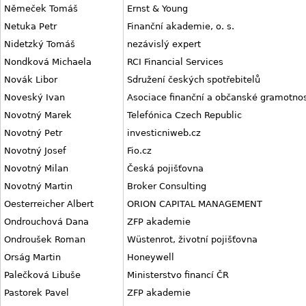
Němeček Tomáš
Ernst & Young
Netuka Petr
Finanční akademie, o. s.
Nidetzký Tomáš
nezávislý expert
Nondková Michaela
RCI Financial Services
Novák Libor
Sdružení českých spotřebitelů
Noveský Ivan
Asociace finanční a občanské gramotnost
Novotný Marek
Telefónica Czech Republic
Novotný Petr
investicniweb.cz
Novotný Josef
Fio.cz
Novotný Milan
Česká pojišťovna
Novotný Martin
Broker Consulting
Oesterreicher Albert
ORION CAPITAL MANAGEMENT
Ondrouchová Dana
ZFP akademie
Ondroušek Roman
Wüstenrot, životní pojišťovna
Orság Martin
Honeywell
Palečková Libuše
Ministerstvo financí ČR
Pastorek Pavel
ZFP akademie