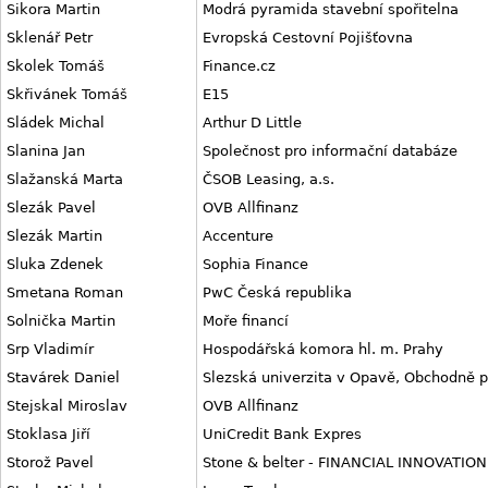
Sikora Martin
Modrá pyramida stavební spořitelna
Sklenář Petr
Evropská Cestovní Pojišťovna
Skolek Tomáš
Finance.cz
Skřivánek Tomáš
E15
Sládek Michal
Arthur D Little
Slanina Jan
Společnost pro informační databáze
Slažanská Marta
ČSOB Leasing, a.s.
Slezák Pavel
OVB Allfinanz
Slezák Martin
Accenture
Sluka Zdenek
Sophia Finance
Smetana Roman
PwC Česká republika
Solnička Martin
Moře financí
Srp Vladimír
Hospodářská komora hl. m. Prahy
Stavárek Daniel
Slezská univerzita v Opavě, Obchodně p
Stejskal Miroslav
OVB Allfinanz
Stoklasa Jiří
UniCredit Bank Expres
Storož Pavel
Stone & belter - FINANCIAL INNOVATION