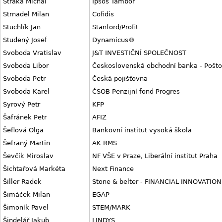
Straka Michal
Ipsos Tambor
Strnadel Milan
Cofidis
Stuchlík Jan
Stanford/Profit
Studený Josef
Dynamicus®
Svoboda Vratislav
J&T INVESTIČNÍ SPOLEČNOST
Svoboda Libor
Československá obchodní banka - Poštov
Svoboda Petr
Česká pojišťovna
Svoboda Karel
ČSOB Penzijní fond Progres
Syrový Petr
KFP
Šafránek Petr
AFIZ
Šeflová Olga
Bankovní institut vysoká škola
Šefraný Martin
AK RMS
Ševčík Miroslav
NF VŠE v Praze, Liberální institut Praha
Šichtařová Markéta
Next Finance
Šiller Radek
Stone & belter - FINANCIAL INNOVATION
Šimáček Milan
EGAP
Šimoník Pavel
STEM/MARK
Šindelář Jakub
LINDYS