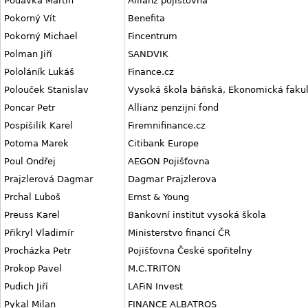
Podávka Martin
Allianz pojišťovna
Pokorný Vít
Benefita
Pokorný Michael
Fincentrum
Polman Jiří
SANDVIK
Pololáník Lukáš
Finance.cz
Polouček Stanislav
Vysoká škola báňská, Ekonomická fakul
Poncar Petr
Allianz penzijní fond
Pospíšilík Karel
Firemnifinance.cz
Potoma Marek
Citibank Europe
Poul Ondřej
AEGON Pojišťovna
Prajzlerová Dagmar
Dagmar Prajzlerova
Prchal Luboš
Ernst & Young
Preuss Karel
Bankovní institut vysoká škola
Přikryl Vladimír
Ministerstvo financí ČR
Procházka Petr
Pojišťovna České spořitelny
Prokop Pavel
M.C.TRITON
Pudich Jiří
LAFiN Invest
Pykal Milan
FINANCE ALBATROS