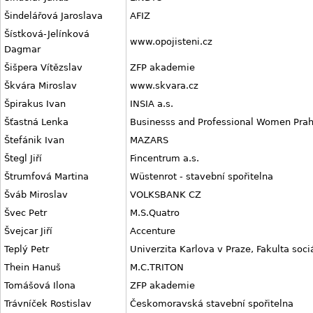
Šindelářová Jaroslava
AFIZ
Šístková-Jelínková
www.opojisteni.cz
Dagmar
Šišpera Vítězslav
ZFP akademie
Škvára Miroslav
www.skvara.cz
Špirakus Ivan
INSIA a.s.
Šťastná Lenka
Businesss and Professional Women Prah
Štefánik Ivan
MAZARS
Štegl Jiří
Fincentrum a.s.
Štrumfová Martina
Wüstenrot - stavební spořitelna
Šváb Miroslav
VOLKSBANK CZ
Švec Petr
M.S.Quatro
Švejcar Jiří
Accenture
Teplý Petr
Univerzita Karlova v Praze, Fakulta soci
Thein Hanuš
M.C.TRITON
Tomášová Ilona
ZFP akademie
Trávníček Rostislav
Českomoravská stavební spořitelna