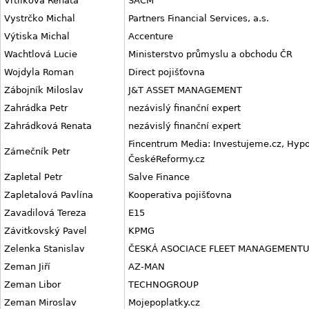
Vrtilková Renata
SAČM
Vystrčko Michal
Partners Financial Services, a.s.
Výtiska Michal
Accenture
Wachtlová Lucie
Ministerstvo průmyslu a obchodu ČR
Wojdyla Roman
Direct pojišťovna
Zábojník Miloslav
J&T ASSET MANAGEMENT
Zahrádka Petr
nezávislý finanční expert
Zahrádková Renata
nezávislý finanční expert
Fincentrum Media: Investujeme.cz, Hypo
Zámečník Petr
ČeskéReformy.cz
Zapletal Petr
Salve Finance
Zapletalová Pavlína
Kooperativa pojišťovna
Zavadilová Tereza
E15
Závitkovský Pavel
KPMG
Zelenka Stanislav
ČESKÁ ASOCIACE FLEET MANAGEMENT
Zeman Jiří
AZ-MAN
Zeman Libor
TECHNOGROUP
Zeman Miroslav
Mojepoplatky.cz