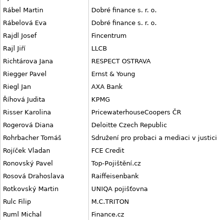
Rábel Martin
Dobré finance s. r. o.
Rábelová Eva
Dobré finance s. r. o.
Rajdl Josef
Fincentrum
Rajl Jiří
LLCB
Richtárova Jana
RESPECT OSTRAVA
Riegger Pavel
Ernst & Young
Riegl Jan
AXA Bank
Říhová Judita
KPMG
Risser Karolina
PricewaterhouseCoopers ČR
Rogerová Diana
Deloitte Czech Republic
Rohrbacher Tomáš
Sdružení pro probaci a mediaci v justici
Rojíček Vladan
FCE Credit
Ronovský Pavel
Top-Pojištění.cz
Rosová Drahoslava
Raiffeisenbank
Rotkovský Martin
UNIQA pojišťovna
Rulc Filip
M.C.TRITON
Ruml Michal
Finance.cz