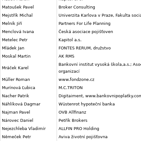
Matoušek Pavel
Broker Consulting
Mejstřík Michal
Univerzita Karlova v Praze, Fakulta soci
Melník Jiří
Partners For Life Planning
Menclová Ivana
Česká asociace pojišťoven
Metelec Petr
Kapitol a.s.
Mládek Jan
FONTES RERUM, družstvo
Moskal Martin
AK RMS
Bankovní institut vysoká škola,a.s.; A
Mráček Karel
organizací
Müller Roman
www.fondzone.cz
Murínová Ľubica
M.C.TRITON
Nacher Patrik
Digitaiment, www.bankovnipoplatky.co
Náhlíková Dagmar
Wüstenrot hypoteční banka
Najman Pavel
OVB Allfinanz
Nárovec Daniel
Petřík Brokers
Nejezchleba Vladimír
ALLFIN PRO Holding
Němeček Petr
Aviva životní pojišťovna