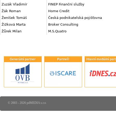
Zuzák Vladimír
FINEP Finanční služby
Žák Roman
Home Credit
Ženíšek Tomáš
Česká podnikatelská pojišťovna
Žižková Marta
Broker Consulting
Žůrek Milan
M.S.Quatro
Generální partner
Partneři
Hlavní mediální par
© 2003 - 2026 pdMEDIA s.r.o.