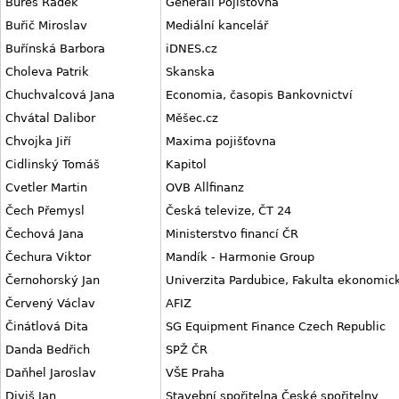
Bureš Radek
Generali Pojišťovna
Buřič Miroslav
Mediální kancelář
Buřínská Barbora
iDNES.cz
Choleva Patrik
Skanska
Chuchvalcová Jana
Economia, časopis Bankovnictví
Chvátal Dalibor
Měšec.cz
Chvojka Jiří
Maxima pojišťovna
Cidlinský Tomáš
Kapitol
Cvetler Martin
OVB Allfinanz
Čech Přemysl
Česká televize, ČT 24
Čechová Jana
Ministerstvo financí ČR
Čechura Viktor
Mandík - Harmonie Group
Černohorský Jan
Univerzita Pardubice, Fakulta ekonomic
Červený Václav
AFIZ
Činátlová Dita
SG Equipment Finance Czech Republic
Danda Bedřich
SPŽ ČR
Daňhel Jaroslav
VŠE Praha
Diviš Jan
Stavební spořitelna České spořitelny