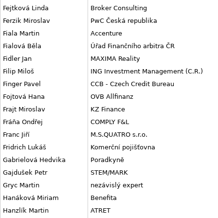
Fejtková Linda
Broker Consulting
Ferzik Miroslav
PwC Česká republika
Fiala Martin
Accenture
Fialová Běla
Úřad Finančního arbitra ČR
Fidler Jan
MAXIMA Reality
Filip Miloš
ING Investment Management (C.R.)
Finger Pavel
CCB - Czech Credit Bureau
Fojtová Hana
OVB Allfinanz
Frajt Miroslav
KZ Finance
Fráňa Ondřej
COMPLY F&L
Franc Jiří
M.S.QUATRO s.r.o.
Fridrich Lukáš
Komerční pojišťovna
Gabrielová Hedvika
Poradkyně
Gajdušek Petr
STEM/MARK
Gryc Martin
nezávislý expert
Hanáková Miriam
Benefita
Hanzlík Martin
ATRET