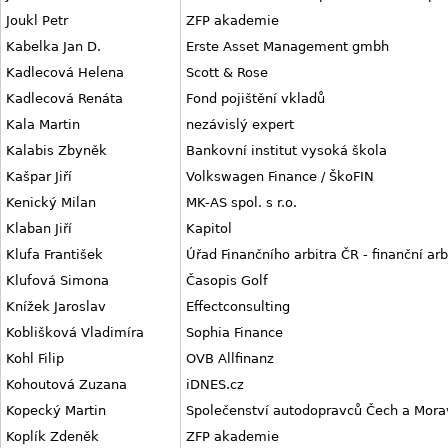
Joukl Petr
ZFP akademie
Kabelka Jan D.
Erste Asset Management gmbh
Kadlecová Helena
Scott & Rose
Kadlecová Renáta
Fond pojištění vkladů
Kala Martin
nezávislý expert
Kalabis Zbyněk
Bankovní institut vysoká škola
Kašpar Jiří
Volkswagen Finance / ŠkoFIN
Kenický Milan
MK-AS spol. s r.o.
Klaban Jiří
Kapitol
Klufa František
Úřad Finančního arbitra ČR - finanční arb
Klufová Simona
Časopis Golf
Knížek Jaroslav
Effectconsulting
Koblišková Vladimíra
Sophia Finance
Kohl Filip
OVB Allfinanz
Kohoutová Zuzana
iDNES.cz
Kopecký Martin
Společenství autodopravců Čech a Mora
Koplík Zdeněk
ZFP akademie