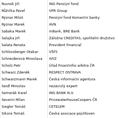
Rusnok Jiří
ING Penzijní fond
Růžička Pavel
VPR Group
Rýznar Miloš
Penzijní fond Komerční banky
Rýznar Marek
AVN
Sabaka Marek
mBank, BRE Bank
Salajka Jiří
Záložna CREDITAS, spořitelní družstvo
Salata Renata
Provident Financial
Schlossberger Otakar
VŠFS
Schneiderová Miroslava
AFIZ
Scholz Petr
Úřad Finančního arbitra ČR
Schwarz Zdeněk
RESPECT OSTRAVA
Schwarzmann Marek
Česká informační agentura
Seidl Miroslav
nezávislý expert
Semerák Karel
ING BANK N.V.
Severin Milan
PricewaterhouseCoopers ČR
Siegler Tomáš
CETELEM
Síkora Tomáš
Česká asociace pojišťoven