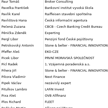
Paur Tomáš
Broker Consulting
Pavelka František
Bankovní institut vysoká škola
Pavlík Karel
Raiffeisen stavební spořitelna
Pavlištová Hana
Česká informační agentura
Pečená Zuzana
CBCB - Czech Banking Credit Bureau
Pěnička Zdeněk
Experting
Pergl Libor
Penzijní fond České pojišťovny
Petrskovský Antonín
Stone & belter - FINANCIAL INNOVATION
Pfeffer Aleš
EKO-CZE
Picek Libor
PRVNÍ MORAVSKÁ SPOLEČNOST
Pícl Radek
1. Vzájemná poradenská a.s.
Pihera Jiří
Stone & belter - FINANCIAL INNOVATION
Pikora Vladimír
Next Finance
Pipek Václav
nezávislý expert
Pitulkov Lambro
LAFiN Invest
Pixa Aleš
OVB Allfinanz
Plos Richard
FLEET