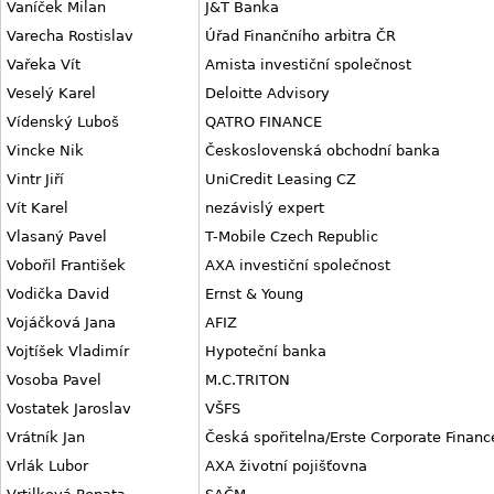
Vaníček Milan
J&T Banka
Varecha Rostislav
Úřad Finančního arbitra ČR
Vařeka Vít
Amista investiční společnost
Veselý Karel
Deloitte Advisory
Vídenský Luboš
QATRO FINANCE
Vincke Nik
Československá obchodní banka
Vintr Jiří
UniCredit Leasing CZ
Vít Karel
nezávislý expert
Vlasaný Pavel
T-Mobile Czech Republic
Vobořil František
AXA investiční společnost
Vodička David
Ernst & Young
Vojáčková Jana
AFIZ
Vojtíšek Vladimír
Hypoteční banka
Vosoba Pavel
M.C.TRITON
Vostatek Jaroslav
VŠFS
Vrátník Jan
Česká spořitelna/Erste Corporate Financ
Vrlák Lubor
AXA životní pojišťovna