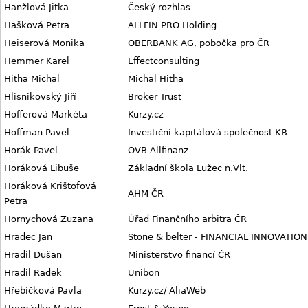
Hanžlová Jitka
Český rozhlas
Hašková Petra
ALLFIN PRO Holding
Heiserová Monika
OBERBANK AG, pobočka pro ČR
Hemmer Karel
Effectconsulting
Hitha Michal
Michal Hitha
Hlisnikovský Jiří
Broker Trust
Hofferová Markéta
Kurzy.cz
Hoffman Pavel
Investiční kapitálová společnost KB
Horák Pavel
OVB Allfinanz
Horáková Libuše
Základní škola Lužec n.Vlt.
Horáková Krištofová
AHM ČR
Petra
Hornychová Zuzana
Úřad Finančního arbitra ČR
Hradec Jan
Stone & belter - FINANCIAL INNOVATION
Hradil Dušan
Ministerstvo financí ČR
Hradil Radek
Unibon
Hřebíčková Pavla
Kurzy.cz/ AliaWeb