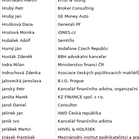
Hromádko Martin
Ernst & Young
Hrubý Petr
Broker Consulting
Hrubý Jan
GE Money Auto
Hrušková Dana
Generali PF
Hrušová Monika
iDNES.cz
Hubálek Adolf
Seintillo
Hurný Ján
Vodafone Czech Republic
Husták Zdeněk
BBH advokatni kancelar
Indra Milan
Ministerstvo financí ČR
Indruchová Zdenka
Asociace českých pojišťovacích makléř
Jalovecká Jaroslava
B.I.G. Prague
Janský Petr
Kancelář finančního arbitra, organizační
Janšta Marek
KZ FINANCE spol. s r.o.
Jaroš Daniel
Consultor
Jelínek Jan
AWD Česká republika
Jeník Ivo
Kancelář finančního arbitra
Jeřábek Martin
HAVEL & HOLÁSEK
Jirásek František
Mezinárodní institut podnikatelství a pr