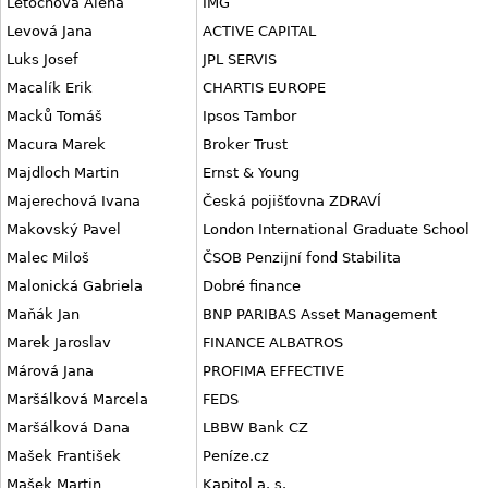
Letochová Alena
IMG
Levová Jana
ACTIVE CAPITAL
Luks Josef
JPL SERVIS
Macalík Erik
CHARTIS EUROPE
Macků Tomáš
Ipsos Tambor
Macura Marek
Broker Trust
Majdloch Martin
Ernst & Young
Majerechová Ivana
Česká pojišťovna ZDRAVÍ
Makovský Pavel
London International Graduate School
Malec Miloš
ČSOB Penzijní fond Stabilita
Malonická Gabriela
Dobré finance
Maňák Jan
BNP PARIBAS Asset Management
Marek Jaroslav
FINANCE ALBATROS
Márová Jana
PROFIMA EFFECTIVE
Maršálková Marcela
FEDS
Maršálková Dana
LBBW Bank CZ
Mašek František
Peníze.cz
Mašek Martin
Kapitol a. s.