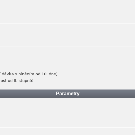
í dávka s plněním od 10. dne).
ost od II. stupně).
Parametry