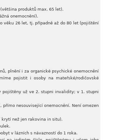
(většina produktů max. 65 let).
 vážná onemocnění).
 věku 26 let, tj. případně až do 80 let (pojištění
dnů, plnění i za organické psychické onemocnění
Umíme pojistit i osoby na mateřské/rodičovské
pojištěny už ve 2. stupni invalidity; v 1. stupni
ší, přímo nesouvisející onemocnění. Není omezen
krytí než jen rakovina in situ).
ulek.
obyt v lázních s návazností do 1 roka.
tací na jediném čísle, pojištěnému i všem jeho