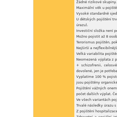
Žádné rizikové skupiny.
Maximální věk u pojiště
Vysoké standardně sjedn
U dětských pojištění trv
úrazu).
Investiční složka není p
Možno pojistit až 8 oso
Terorismus pojištěn, po
Nejširší a nejflexibilněj
Velká variabilita pojiště
Neomezená výplata z po
+ schizofrenii, celos
dovolené, jen je potřeb
Vyplatíme 100 % pojistn
jsou pojištěny organick
Pojištění vážných onemo
počet dalších výplat. Č
Ve všech variantách poji
Trvalé následky úrazu s
Z pojištění hospitaliza
Zdravotní a sociální i