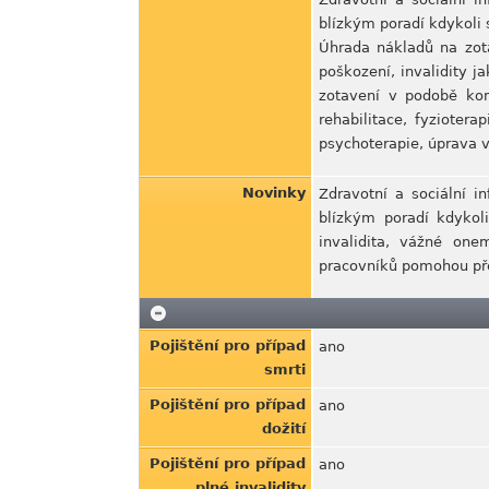
blízkým poradí kdykoli
Úhrada nákladů na zot
poškození, invalidity 
zotavení v podobě kom
rehabilitace, fyzioter
psychoterapie, úprava vo
Novinky
Zdravotní a sociální i
blízkým poradí kdykol
invalidita, vážné one
pracovníků pomohou pře
Pojištění pro případ
ano
smrti
Pojištění pro případ
ano
dožití
Pojištění pro případ
ano
plné invalidity