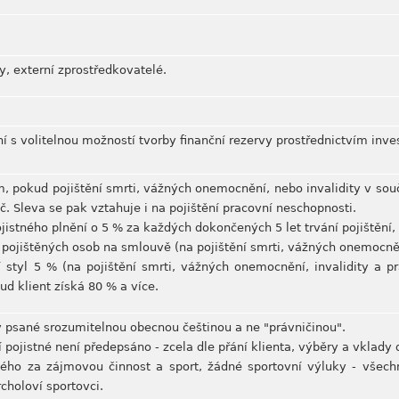
y, externí zprostředkovatelé.
ní s volitelnou možností tvorby finanční rezervy prostřednictvím inves
, pokud pojištění smrti, vážných onemocnění, nebo invalidity v sou
č. Sleva se pak vztahuje i na pojištění pracovní neschopnosti.
istného plnění o 5 % za každých dokončených 5 let trvání pojištění
 pojištěných osob na smlouvě (na pojištění smrti, vážných onemocnění
í styl 5 % (na pojištění smrti, vážných onemocnění, invalidity a 
ud klient získá 80 % a více.
y psané srozumitelnou obecnou češtinou a ne "právničinou".
 pojistné není předepsáno - zcela dle přání klienta, výběry a vklady 
ého za zájmovou činnost a sport, žádné sportovní výluky - všechn
choloví sportovci.