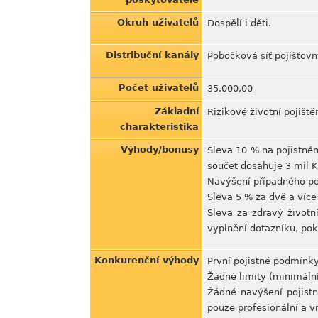
Okruh uživatelů
Dospělí i děti.
Distribuční kanály
Pobočková síť pojišťovn
Počet uživatelů
35.000,00
Základní
Rizikové životní pojiště
charakteristika
Výhody/bonusy
Sleva 10 % na pojistném
součet dosahuje 3 mil K
Navýšení případného poj
Sleva 5 % za dvě a více
Sleva za zdravý životn
vyplnění dotazníku, pok
Konkurenční výhody
První pojistné podmínk
Žádné limity (minimální
Žádné navýšení pojistn
pouze profesionální a vr