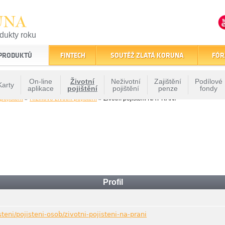
UNA
odukty roku
finančním trhu
 PRODUKTŮ
FINTECH
SOUTĚŽ ZLATÁ KORUNA
FÓR
On-line
Životní
Neživotní
Zajištění
Podílové
Karty
aplikace
pojištění
pojištění
penze
fondy
 pojištění
»
Rizikové životní pojištění
» Životní pojištění NA PŘÁNÍ
Profil
teni/pojisteni-osob/zivotni-pojisteni-na-prani