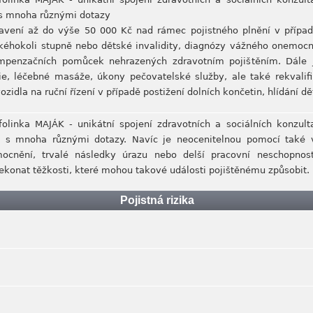
 s mnoha různými dotazy
avení až do výše 50 000 Kč nad rámec pojistného plnění v případ
jakéhokoli stupně nebo dětské invalidity, diagnózy vážného onemoc
penzačních pomůcek nehrazených zdravotním pojištěním. Dále j
apie, léčebné masáže, úkony pečovatelské služby, ale také rekvali
zidla na ruční řízení v případě postižení dolních končetin, hlídání d
nfolinka MAJÁK - unikátní spojení zdravotních a sociálních konzul
i s mnoha různými dotazy. Navíc je neocenitelnou pomocí také v 
mocnění, trvalé následky úrazu nebo delší pracovní neschopnos
konat těžkosti, které mohou takové události pojištěnému způsobit.
Pojistná rizika