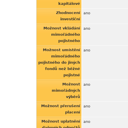
kapitálové
Zhodnocení
ano
investiční
Možnost vkládání
ano
mimořádného
pojistného
Možnost umístění
ano
mimořádného
pojistného do jiných
fondů než běžné
pojistné
Možnost
ano
mimořádných
výběrů
Možnost přerušení
ano
placení
Možnost uplatnění
ano
daňových odpočtů