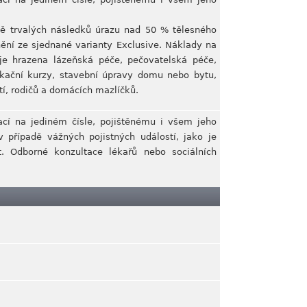
ě trvalých následků úrazu nad 50 % tělesného
nění ze sjednané varianty Exclusive. Náklady na
e hrazena lázeňská péče, pečovatelská péče,
fikační kurzy, stavební úpravy domu nebo bytu,
ětí, rodičů a domácích mazlíčků.
tací na jediném čísle, pojištěnému i všem jeho
případě vážných pojistných událostí, jako je
t. Odborné konzultace lékařů nebo sociálních