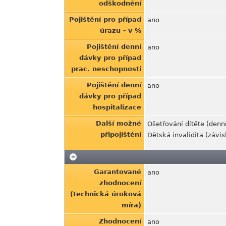
odškodnění
Pojištění pro případ
ano
úrazu - v %
Pojištění denní
ano
dávky pro případ
prac. neschopnosti
Pojištění denní
ano
dávky pro případ
hospitalizace
Další možné
Ošetřování dítěte (denn
připojištění
Dětská invalidita (závisl
Garantované
ano
zhodnocení
(technická úroková
míra)
Zhodnocení
ano