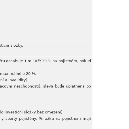
tiční složky.
čtu dosahuje 1 mil Kč; 20 % na pojistném, pokud
, maximálně o 20 %.
 a invalidity).
pracovní neschopnosti), sleva bude uplatněna po
do investiční složky bez omezení).
y sporty pojištěny. Přirážku na pojistném mají