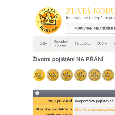
ZLATÁ KOR
Inspirujte se nejlepšími pr
22 let tradice a kvality na 
POROVNÁNÍ FINANČNÍCH
Stavební
Účty
Hypotéky
Úvěry
spoření
ZLATÁ KORUNA
»
Porovnání finančních produktů
»
Životní
Životní pojištění NA PŘÁNÍ
Poskytovatel
Kooperativa pojišťovna
Stránky produktu u
http://www.koop.cz/pojis
poskytovatele