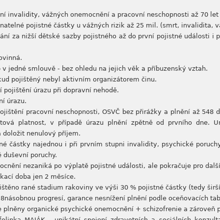
ní invalidity, vážných onemocnění a pracovní neschopnosti až 70 let 
atelné pojistné částky u vážných rizik až 25 mil. (smrt, invalidita,
ání za nižší dětské sazby pojistného až do první pojistné události i po
ovinná.
b v jedné smlouvě - bez ohledu na jejich věk a příbuzenský vztah.
kud pojištěný nebyl aktivním organizátorem činu.
ší pojištění úrazu při dopravní nehodě.
ní úrazu.
jištění pracovní neschopnosti, OSVČ bez přirážky a plnění až 548 
větová platnost, v případě úrazu plnění zpětně od prvního dne. 
a doložit nenulový příjem.
é částky najednou i při prvním stupni invalidity, psychické poruchy 
é duševní poruchy.
cnění nezaniká po výplatě pojistné události, ale pokračuje pro dal
ekací doba jen 2 měsíce.
štěno rané stadium rakoviny ve výši 30 % pojistné částky (tedy širší 
 8násobnou progresí, garance nesnížení plnění podle oceňovacích tab
ce plněny organické psychické onemocnění + schizofrenie a zároveň p
nfolinka MAJÁK - unikátní spojení zdravotních a sociálních konzul