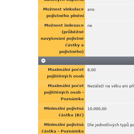
Možnost vinkulace
ano
pojistného plnění
Možnost indexace
ne
(průběžné
navyšování pojistné
částky a
pojistného)
Maximální počet
8,00
pojištěných osob
Maximální počet
Nezáleží na věku ani p
pojištěných osob -
Poznámka
Minimální pojistná
10.000,00
částka (Kč)
Minimální pojistná
Dle jednotlivých typů po
částka - Poznámka