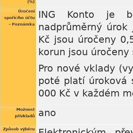
(%)
Úročení
ING Konto je be
spořícího účtu
nadprůměrný úrok j
- Poznámka
Kč jsou úročeny 0,
korun jsou úročeny 
Pro nové vklady (vy
poté platí úroková
000 Kč v každém m
Možnost
ano
přívkladů
Způsob výběru
Elektronickým př