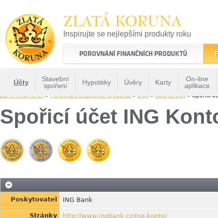
ZLATÁ KORUNA
Inspirujte se nejlepšími produkty roku
22 let tradice a kvality na finančním trhu
POROVNÁNÍ FINANČNÍCH PRODUKTŮ
F
Stavební
On-line
Účty
Hypotéky
Úvěry
Karty
spoření
aplikace
ZLATÁ KORUNA
»
Porovnání finančních produktů
»
Účty
»
Spořící účty
» Spořicí ú
Spořicí účet ING Kont
Poskytovatel
ING Bank
Stránky
http://www.ingbank.cz/ing-konto/