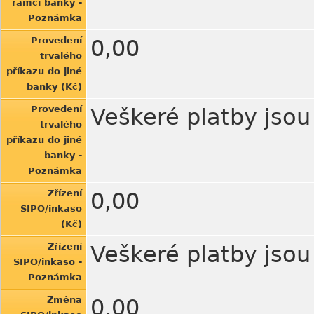
rámci banky -
Poznámka
Provedení
0,00
trvalého
příkazu do jiné
banky (Kč)
Provedení
Veškeré platby jso
trvalého
příkazu do jiné
banky -
Poznámka
Zřízení
0,00
SIPO/inkaso
(Kč)
Zřízení
Veškeré platby jso
SIPO/inkaso -
Poznámka
Změna
0,00