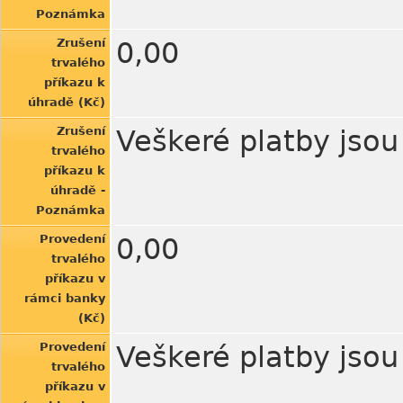
Poznámka
Zrušení
0,00
trvalého
příkazu k
úhradě (Kč)
Zrušení
Veškeré platby jso
trvalého
příkazu k
úhradě -
Poznámka
Provedení
0,00
trvalého
příkazu v
rámci banky
(Kč)
Provedení
Veškeré platby jso
trvalého
příkazu v