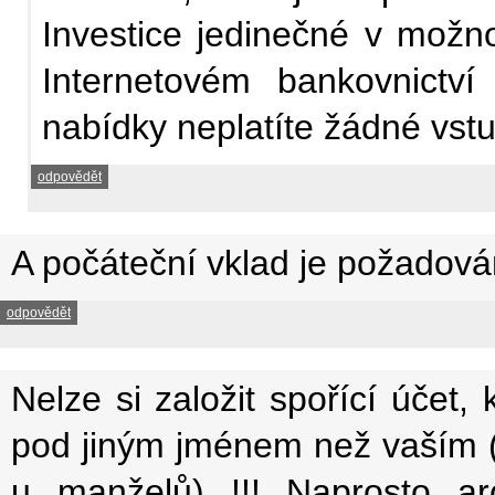
Investice jedinečné v možno
Internetovém bankovnictví
nabídky neplatíte žádné vstu
odpovědět
A počáteční vklad je požadován
odpovědět
Nelze si založit spořící účet
pod jiným jménem než vaším 
u manželů) !!! Naprosto ar