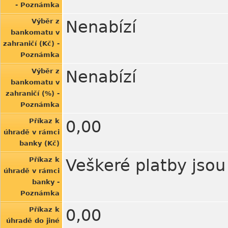
- Poznámka
Výběr z
Nenabízí
bankomatu v
zahraničí (Kč) -
Poznámka
Výběr z
Nenabízí
bankomatu v
zahraničí (%) -
Poznámka
Příkaz k
0,00
úhradě v rámci
banky (Kč)
Příkaz k
Veškeré platby jso
úhradě v rámci
banky -
Poznámka
Příkaz k
0,00
úhradě do jiné