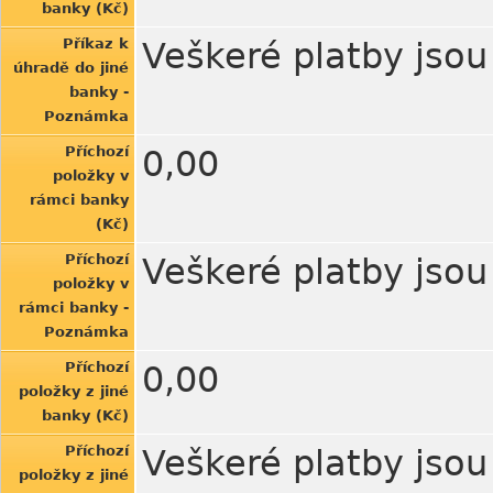
banky (Kč)
Příkaz k
Veškeré platby jso
úhradě do jiné
banky -
Poznámka
Příchozí
0,00
položky v
rámci banky
(Kč)
Příchozí
Veškeré platby jso
položky v
rámci banky -
Poznámka
Příchozí
0,00
položky z jiné
banky (Kč)
Příchozí
Veškeré platby jso
položky z jiné