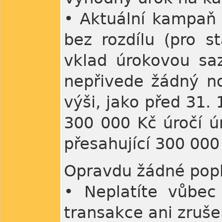
• Aktuální kampaň 
bez rozdílu (pro s
vklad úrokovou saz
nepřivede žádný no
výši, jako před 31.
300 000 Kč úročí ú
přesahující 300 000
Opravdu žádné pop
• Neplatíte vůbec 
transakce ani zruše