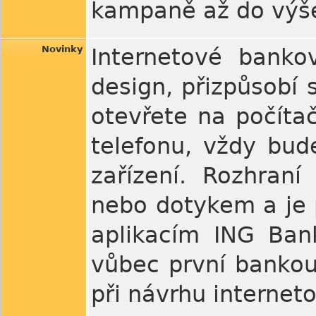
kampaně až do výš
Novinky
Internetové banko
design, přizpůsobí s
otevřete na počíta
telefonu, vždy bud
zařízení. Rozhraní
nebo dotykem a je 
aplikacím ING Ban
vůbec první bankou
při návrhu internet