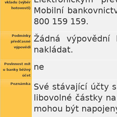
vkladu (výběr
Mobilní bankovnictv
hotovosti)
800 159 159.
Podmínky
Žádná výpovědní l
předčasné
nakládat.
výpovědi
Povinnost mít
ne
u banky běžný
účet
Poznámka
Své stávající účty 
libovolné částky n
mohou být napojeny