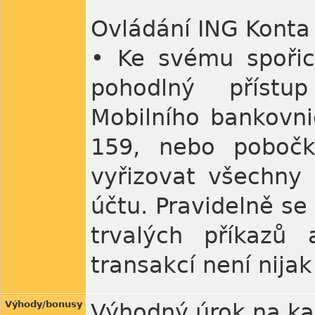
Ovládání ING Konta
• Ke svému spořic
pohodlný přístup
Mobilního bankovnic
159, nebo pobočk
vyřizovat všechny 
účtu. Pravidelně se
trvalých příkazů 
transakcí není nija
Výhody/bonusy
Výhodný úrok na ka