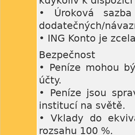
kdykoliv k dispozici
• Úroková sazb
dodatečných/návaz
• ING Konto je zcel
Bezpečnost
• Peníze mohou bý
účty.
• Peníze jsou spra
institucí na světě.
• Vklady do ekviv
rozsahu 100 %.