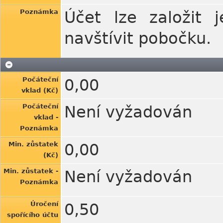
Poznámka
Účet lze založit 
navštívit pobočku.
Počáteční
0,00
vklad (Kč)
Počáteční
Není vyžadován
vklad -
Poznámka
Min. zůstatek
0,00
(Kč)
Min. zůstatek -
Není vyžadován
Poznámka
Úročení
0,50
spořícího účtu