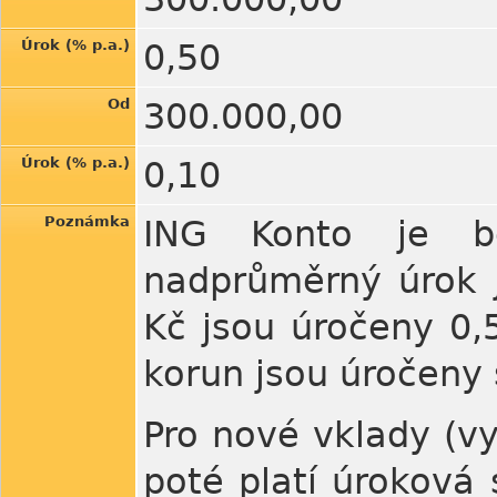
Úrok (% p.a.)
0,50
Od
300.000,00
Úrok (% p.a.)
0,10
Poznámka
ING Konto je be
nadprůměrný úrok j
Kč jsou úročeny 0,
korun jsou úročeny 
Pro nové vklady (vy
poté platí úroková