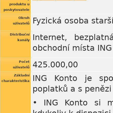
produktu u
poskytovatele
Okruh
Fyzická osoba starší
uživatelů
Distribuční
Internet, bezplatn
kanály
obchodní místa ING
Počet
425.000,00
uživatelů
Základní
ING Konto je spo
charakteristika
poplatků a s penězi 
• ING Konto si m