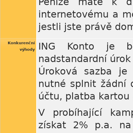
Peníze máte k dis
internetovému a mo
jestli jste právě d
Konkurenční
ING Konto je be
výhody
nadstandardní úrok 
Úroková sazba je 
nutné splnit žádní
účtu, platba kartou 
V probíhající kam
získat 2% p.a. n