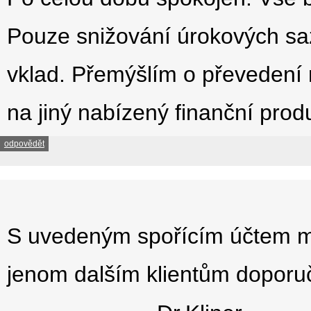
Pouze snižování úrokových s
vklad. Přemýšlím o převedení
na jiný nabízený finanční produ
odpovědět
S uvedeným spořícím účtem m
jenom dalším klientům doporuč