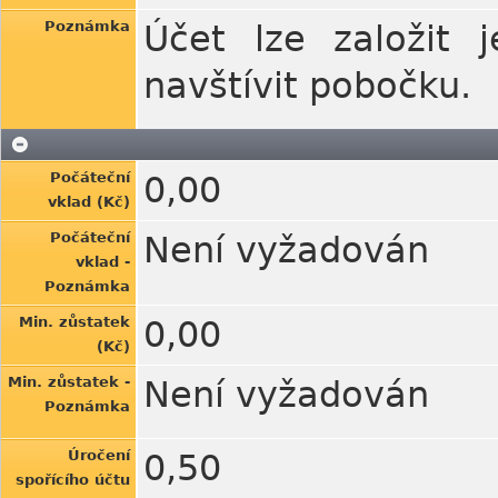
Poznámka
Účet lze založit 
navštívit pobočku.
Počáteční
0,00
vklad (Kč)
Počáteční
Není vyžadován
vklad -
Poznámka
Min. zůstatek
0,00
(Kč)
Min. zůstatek -
Není vyžadován
Poznámka
Úročení
0,50
spořícího účtu