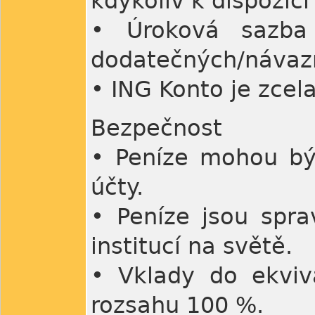
kdykoliv k dispozici
• Úroková sazb
dodatečných/návaz
• ING Konto je zcel
Bezpečnost
• Peníze mohou bý
účty.
• Peníze jsou spra
institucí na světě.
• Vklady do ekviv
rozsahu 100 %.