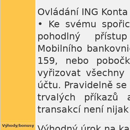
Ovládání ING Konta
• Ke svému spořic
pohodlný přístup
Mobilního bankovnic
159, nebo pobočk
vyřizovat všechny 
účtu. Pravidelně se
trvalých příkazů 
transakcí není nija
Výhody/bonusy
Výhodný úrok na ka