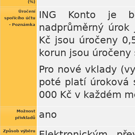
(%)
Úročení
ING Konto je be
spořícího účtu
nadprůměrný úrok j
- Poznámka
Kč jsou úročeny 0,
korun jsou úročeny 
Pro nové vklady (vy
poté platí úroková
000 Kč v každém m
Možnost
ano
přívkladů
Způsob výběru
Elektronickým př