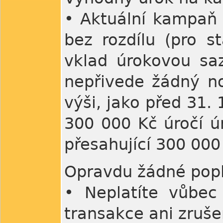
• Aktuální kampaň 
bez rozdílu (pro s
vklad úrokovou saz
nepřivede žádný no
výši, jako před 31.
300 000 Kč úročí ú
přesahující 300 000
Opravdu žádné pop
• Neplatíte vůbec 
transakce ani zruše