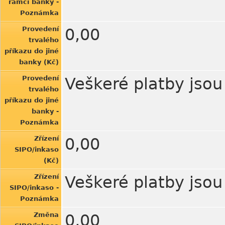
rámci banky -
Poznámka
Provedení
0,00
trvalého
příkazu do jiné
banky (Kč)
Provedení
Veškeré platby jso
trvalého
příkazu do jiné
banky -
Poznámka
Zřízení
0,00
SIPO/inkaso
(Kč)
Zřízení
Veškeré platby jso
SIPO/inkaso -
Poznámka
Změna
0,00