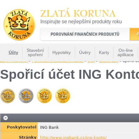
ZLATÁ KORUNA
Inspirujte se nejlepšími produkty roku
22 let tradice a kvality na finančním trhu
POROVNÁNÍ FINANČNÍCH PRODUKTŮ
F
Stavební
On-line
Účty
Hypotéky
Úvěry
Karty
spoření
aplikace
ZLATÁ KORUNA
»
Porovnání finančních produktů
»
Účty
»
Spořící účty
» Spořicí ú
Spořicí účet ING Kont
Poskytovatel
ING Bank
Stránky
http://www.ingbank.cz/ing-konto/