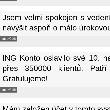
Jsem velmi spokojen s veden
navýšit aspoň o málo úrokovo
odpovědět
ING Konto oslavilo své 10. na
přes 350000 klientů. Patří
Gratulujeme!
odpovědět
Mám založen účet v tomto sy