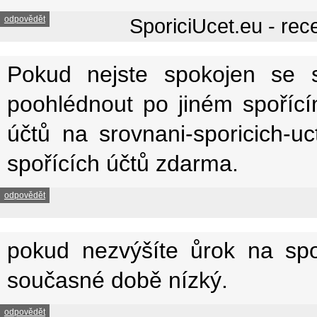
odpovědět
SporiciUcet.eu - rec
Pokud nejste spokojen se
poohlédnout po jiném spořící
účtů na srovnani-sporicich-uc
spořících účtů zdarma.
odpovědět
pokud nezvýšíte ůrok na spo
současné době nízký.
odpovědět