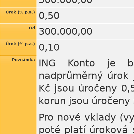
Úrok (% p.a.)
0,50
Od
300.000,00
Úrok (% p.a.)
0,10
Poznámka
ING Konto je be
nadprůměrný úrok j
Kč jsou úročeny 0,
korun jsou úročeny 
Pro nové vklady (vy
poté platí úroková