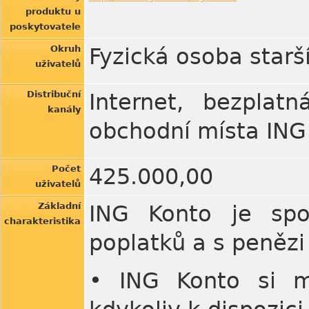
produktu u
poskytovatele
Okruh
Fyzická osoba starší
uživatelů
Distribuční
Internet, bezplatn
kanály
obchodní místa ING
Počet
425.000,00
uživatelů
Základní
ING Konto je spo
charakteristika
poplatků a s penězi 
• ING Konto si m