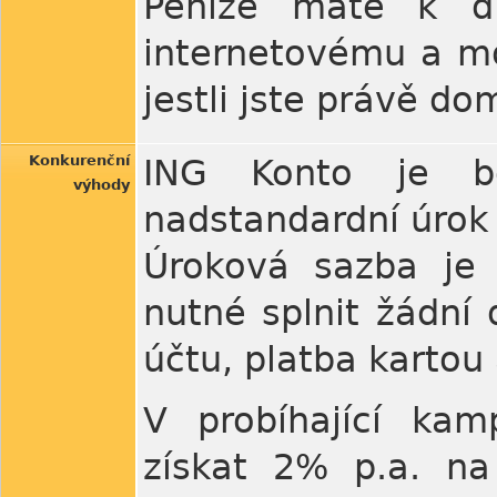
Peníze máte k dis
internetovému a mo
jestli jste právě d
Konkurenční
ING Konto je be
výhody
nadstandardní úrok 
Úroková sazba je 
nutné splnit žádní
účtu, platba kartou 
V probíhající kam
získat 2% p.a. n