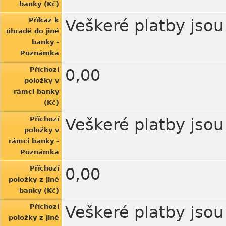
banky (Kč)
Příkaz k
Veškeré platby jso
úhradě do jiné
banky -
Poznámka
Příchozí
0,00
položky v
rámci banky
(Kč)
Příchozí
Veškeré platby jso
položky v
rámci banky -
Poznámka
Příchozí
0,00
položky z jiné
banky (Kč)
Příchozí
Veškeré platby jso
položky z jiné