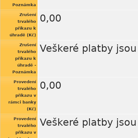
Poznámka
Zrušení
0,00
trvalého
příkazu k
úhradě (Kč)
Zrušení
Veškeré platby jso
trvalého
příkazu k
úhradě -
Poznámka
Provedení
0,00
trvalého
příkazu v
rámci banky
(Kč)
Provedení
Veškeré platby jso
trvalého
příkazu v