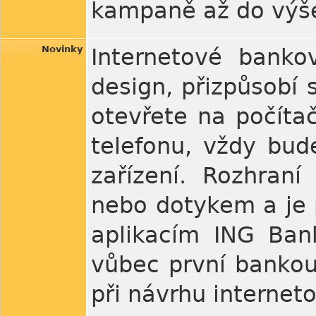
kampaně až do výš
Novinky
Internetové banko
design, přizpůsobí s
otevřete na počíta
telefonu, vždy bud
zařízení. Rozhraní
nebo dotykem a je 
aplikacím ING Ban
vůbec první bankou
při návrhu internet