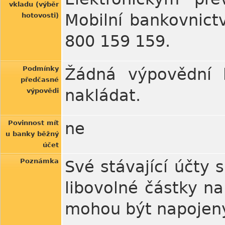
vkladu (výběr
Mobilní bankovnictv
hotovosti)
800 159 159.
Podmínky
Žádná výpovědní l
předčasné
nakládat.
výpovědi
Povinnost mít
ne
u banky běžný
účet
Poznámka
Své stávající účty 
libovolné částky n
mohou být napojeny