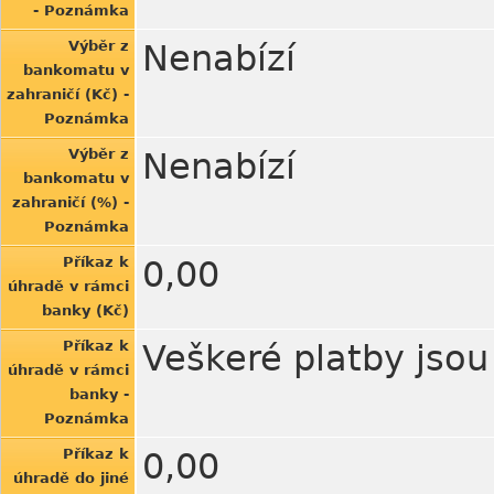
- Poznámka
Výběr z
Nenabízí
bankomatu v
zahraničí (Kč) -
Poznámka
Výběr z
Nenabízí
bankomatu v
zahraničí (%) -
Poznámka
Příkaz k
0,00
úhradě v rámci
banky (Kč)
Příkaz k
Veškeré platby jso
úhradě v rámci
banky -
Poznámka
Příkaz k
0,00
úhradě do jiné