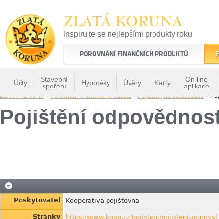
ZLATÁ KORUNA
Inspirujte se nejlepšími produkty roku
22 let tradice a kvality na finančním trhu
POROVNÁNÍ FINANČNÍCH PRODUKTŮ
F
Stavební
On-line
Účty
Hypotéky
Úvěry
Karty
spoření
aplikace
ZLATÁ KORUNA
»
Porovnání finančních produktů
»
Pojištění pro podnikatele
» Poj
Pojištění odpovědnos
Poskytovatel
Kooperativa pojišťovna
Stránky
https://www.koop.cz/pojisteni/pojisteni-prumysl