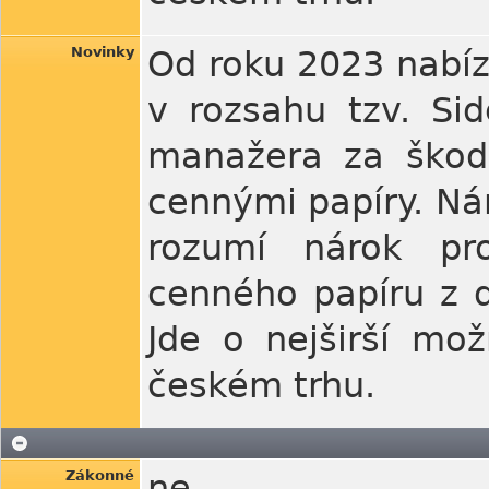
Novinky
Od roku 2023 nabízí
v rozsahu tzv. Sid
manažera za škodu
cennými papíry. Ná
rozumí nárok pro
cenného papíru z 
Jde o nejširší mo
českém trhu.
Zákonné
ne