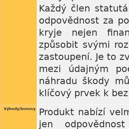
Každý člen statut
odpovědnost za por
kryje nejen fin
způsobit svými roz
zastoupení. Je to z
mezi údajným po
náhradu škody můž
klíčový prvek k be
Výhody/bonusy
Produkt nabízí velm
jen odpovědnos