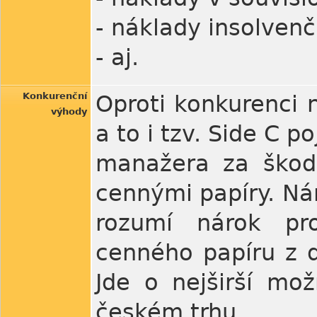
- náklady insolvenč
- aj.
Konkurenční
Oproti konkurenci n
výhody
a to i tzv. Side C p
manažera za škodu
cennými papíry. Ná
rozumí nárok pro
cenného papíru z 
Jde o nejširší mo
českém trhu.