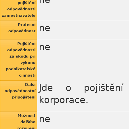
pojištění
odpovědnosti
zaměstnavatele
Profesní
ne
odpovědnost
Pojištění
ne
odpovědnosti
za škodu při
výkonu
podnikatelské
činnosti
Další
Jde o pojištění
odpovědnostní
korporace.
připojištění
Možnost
ne
dalšího
rozšíření