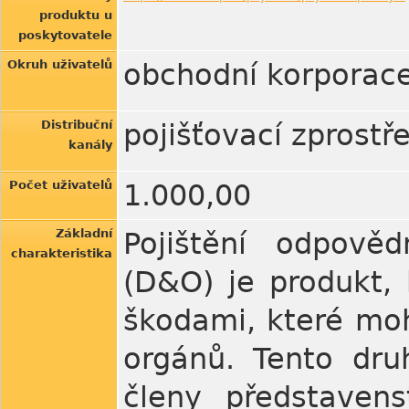
produktu u
poskytovatele
Okruh uživatelů
obchodní korporac
Distribuční
pojišťovací zprost
kanály
Počet uživatelů
1.000,00
Základní
Pojištění odpově
charakteristika
(D&O) je produkt, 
škodami, které moh
orgánů. Tento dru
členy představens