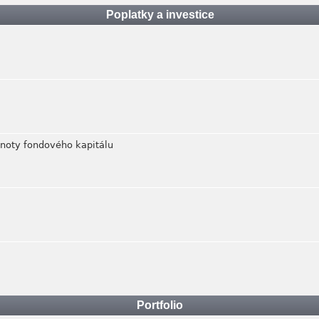
Poplatky a investice
dnoty fondového kapitálu
Portfolio