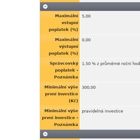
Maximální
5,00
vstupní
poplatek (%)
Maximální
0,00
výstupní
poplatek (%)
Správcovský
1.50 % z průměrné roční ho
poplatek -
Poznámka
Minimální výše
300,00
první investice
(Kč)
Minimální výše
pravidelná investice
první investice -
Poznámka