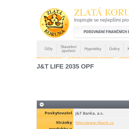
ZLATÁ KOR
Inspirujte se nejlepšími pr
22 let tradice a kvality na 
POROVNÁNÍ FINANČNÍCH
Stavební
Účty
Hypotéky
Úvěry
spoření
ZLATÁ KORUNA
»
Porovnání finančních produktů
»
Podílo
J&T LIFE 2035 OPF
Poskytovatel
J&T Banka, a.s.
Stránky
http://www.jtbank.cz
produktu u