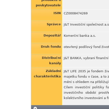
poskytovatele
ISIN
CZ0008474269
Správce
J&T Investiční společnost a.s
Depozitář
Komerční banka a.s.
Druh fondu
otevřený podílový fond živo
Distribuční
J&T BANKA, vybraní finanční
kanály
Základní
J&T LIFE 2035 je fondem živ
charakteristika
majetku fondu v čase, a to 
mění s ohledem na přibližují
Cílem investiční politiky
investičního období prost
kolektivního investování a f