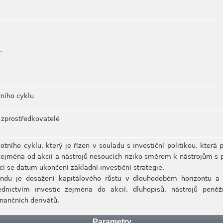
.
tního cyklu
 zprostředkovatelé
otního cyklu, který je řízen v souladu s investiční politikou, kter
zejména od akcií a nástrojů nesoucích riziko směrem k nástrojům s
cí se datum ukončení základní investiční strategie.
 fondu je dosažení kapitálového růstu v dlouhodobém horizontu 
řednictvím investic zejména do akcií, dluhopisů, nástrojů pen
inančních derivátů.
Parametry