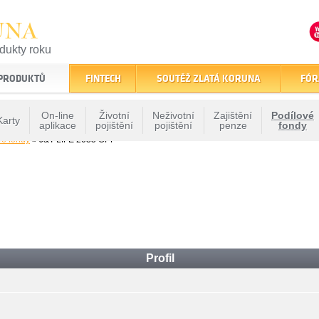
UNA
odukty roku
finančním trhu
 PRODUKTŮ
FINTECH
SOUTĚŽ ZLATÁ KORUNA
FÓR
On-line
Životní
Neživotní
Zajištění
Podílové
Karty
aplikace
pojištění
pojištění
penze
fondy
vé fondy
» J&T LIFE 2035 OPF
Profil