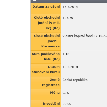
Datum založení
15.7.2014
Čisté obchodní
125,79
jmění (v mil.
Kč) (Kč)
Čisté obchodní
vlastní kapitál fondu k 15.
jmění -
Poznámka
Kurs podílového
1,10
listu (Kč)
Datum
15.2.2018
stanovení kursu
Země
Česká republika
registrace
Měna
CZK
Investiční
20,00