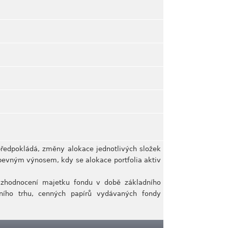
á předpokládá, změny alokace jednotlivých složek
 pevným výnosem, kdy se alokace portfolia aktiv
a zhodnocení majetku fondu v době základního
ěžního trhu, cenných papírů vydávaných fondy