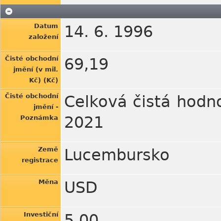
Datum
14. 6. 1996
založení
Čisté obchodní
69,19
jmění (v mil.
Kč) (Kč)
Čisté obchodní
Celková čistá hodno
jmění -
2021
Poznámka
Země
Lucembursko
registrace
Měna
USD
Investiční
5,00