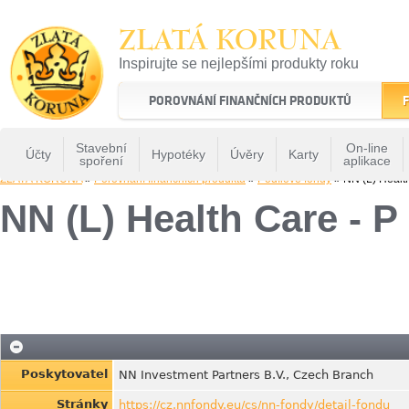
ZLATÁ KORUNA
Inspirujte se nejlepšími produkty roku
22 let tradice a kvality na finančním trhu
POROVNÁNÍ FINANČNÍCH PRODUKTŮ
F
Stavební
On-line
Účty
Hypotéky
Úvěry
Karty
spoření
aplikace
ZLATÁ KORUNA
»
Porovnání finančních produktů
»
Podílové fondy
» NN (L) Healt
NN (L) Health Care - 
Poskytovatel
NN Investment Partners B.V., Czech Branch
Stránky
https://cz.nnfondy.eu/cs/nn-fondy/detail-fondu