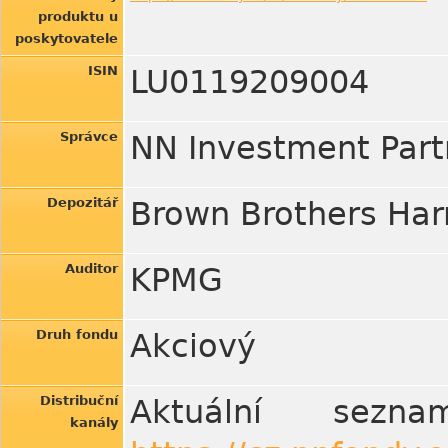
produktu u
poskytovatele
ISIN
LU0119209004
Správce
NN Investment Part
Depozitář
Brown Brothers Har
Auditor
KPMG
Druh fondu
Akciový
Distribuční
Aktuální sezna
kanály