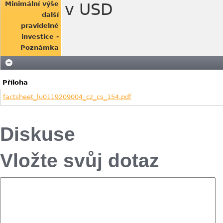
Minimální výše
v USD
další
pravidelné
investice -
Poznámka
Příloha
factsheet_lu0119209004_cz_cs_154.pdf
Diskuse
Vložte svůj dotaz