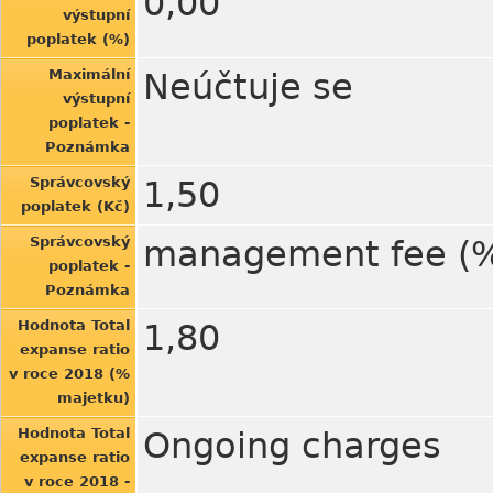
0,00
výstupní
poplatek (%)
Maximální
Neúčtuje se
výstupní
poplatek -
Poznámka
Správcovský
1,50
poplatek (Kč)
Správcovský
management fee (
poplatek -
Poznámka
Hodnota Total
1,80
expanse ratio
v roce 2018 (%
majetku)
Hodnota Total
Ongoing charges
expanse ratio
v roce 2018 -