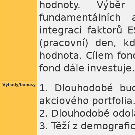
hodnoty. Výběr
fundamentálních 
integraci faktorů
(pracovní) den, k
hodnota. Cílem fon
fond dále investuje.
Výhody/bonusy
1. Dlouhodobé bud
akciového portfolia
2. Dlouhodobě odo
3. Těží z demografi