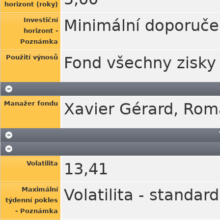
horizont (roky)
Investiční
Minimální doporučen
horizont -
Poznámka
Použití výnosů
Fond všechny zisky 
Manažer fondu
Xavier Gérard, Rom
Volatilita
13,41
Maximální
Volatilita - standar
týdenní pokles
- Poznámka