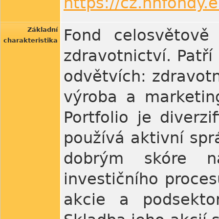
https://cz.nnfondy.e
Základní
Fond celosvětově 
charakteristika
zdravotnictví. Patř
odvětvích: zdravot
výroba a marketin
Portfolio je diver
používá aktivní spr
dobrým skóre n
investičního proces
akcie a podsekto