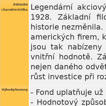
Základní
Legendární akciový
charakteristika
1928. Základní fi
historie nezměnila.
amerických firem, 
jsou tak nabízeny
vnitřní hodnotě. Z
nejen daného odvětv
růst investice při r
Výhody/bonusy
- Fond uplatňuje už 9
- Hodnotový způsob