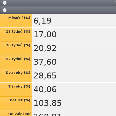
Měsíční (%)
6,19
13 týdnů (%)
17,00
26 týdnů (%)
20,92
52 týdnů (%)
37,60
Dva roky (%)
28,65
Tři roky (%)
40,06
Pět let (%)
103,85
Od založení