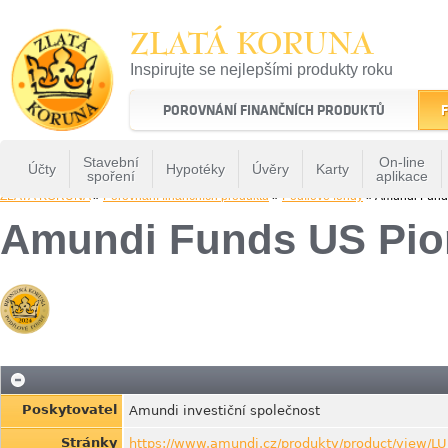
ZLATÁ KORUNA
Inspirujte se nejlepšími produkty roku
22 let tradice a kvality na finančním trhu
POROVNÁNÍ FINANČNÍCH PRODUKTŮ
F
Stavební
On-line
Účty
Hypotéky
Úvěry
Karty
spoření
aplikace
ZLATÁ KORUNA
»
Porovnání finančních produktů
»
Podílové fondy
» Amundi Fund
Amundi Funds US Pio
Poskytovatel
Amundi investiční společnost
Stránky
https://www.amundi.cz/produkty/product/view/