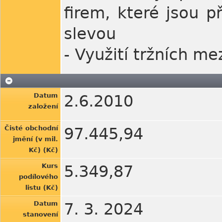
firem, které jsou p
slevou
- Využití tržních m
Datum
2.6.2010
založení
Čisté obchodní
97.445,94
jmění (v mil.
Kč) (Kč)
Kurs
5.349,87
podílového
listu (Kč)
Datum
7. 3. 2024
stanovení