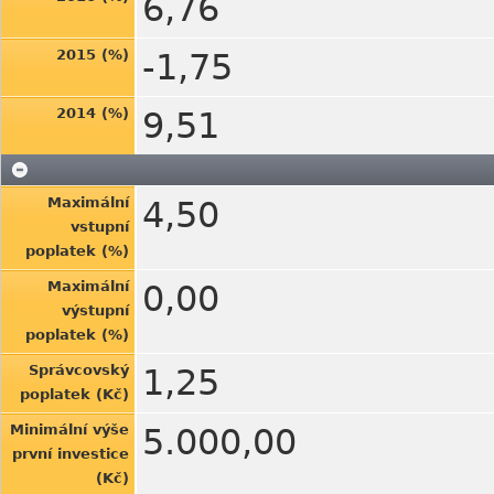
6,76
2015 (%)
-1,75
2014 (%)
9,51
Maximální
4,50
vstupní
poplatek (%)
Maximální
0,00
výstupní
poplatek (%)
Správcovský
1,25
poplatek (Kč)
Minimální výše
5.000,00
první investice
(Kč)