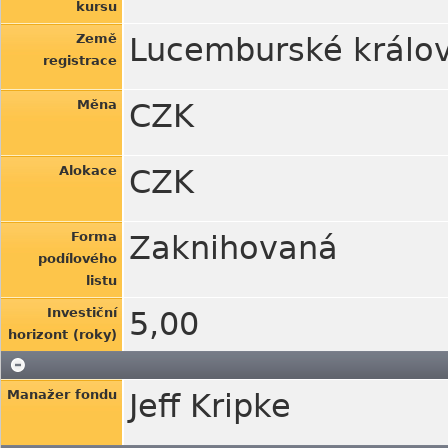
kursu
Země
Lucemburské králov
registrace
Měna
CZK
Alokace
CZK
Forma
Zaknihovaná
podílového
listu
Investiční
5,00
horizont (roky)
Manažer fondu
Jeff Kripke