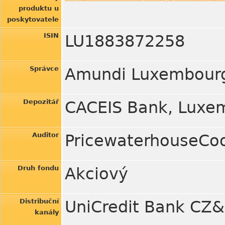
produktu u
poskytovatele
ISIN
LU1883872258
Správce
Amundi Luxembour
Depozitář
CACEIS Bank, Luxe
Auditor
PricewaterhouseCoo
Druh fondu
Akciový
Distribuční
UniCredit Bank CZ&S
kanály