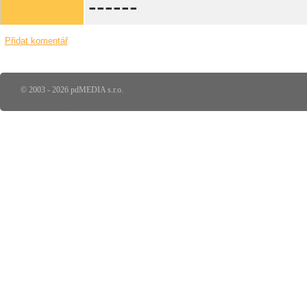
------
Přidat komentář
© 2003 - 2026 pdMEDIA s.r.o.