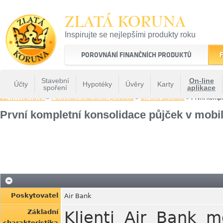
ZLATÁ KORUNA
Inspirujte se nejlepšími produkty roku
22 let tradice a kvality na finančním trhu
POROVNÁNÍ FINANČNÍCH PRODUKTŮ
F
Stavební
On-line
Účty
Hypotéky
Úvěry
Karty
spoření
aplikace
ZLATÁ KORUNA
»
Porovnání finančních produktů
»
On-line aplikace
» První komple
První kompletní konsolidace půjček v mobil
Poskytovatel
Air Bank
Základní
Klienti Air Bank 
charakteristika