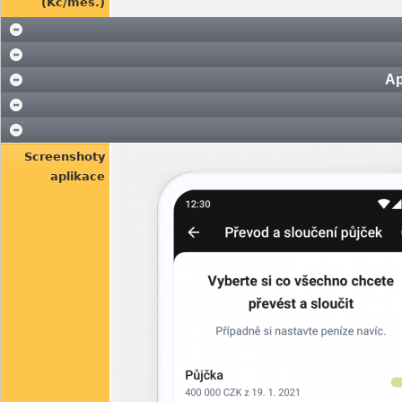
(Kč/měs.)
Ap
Screenshoty
aplikace