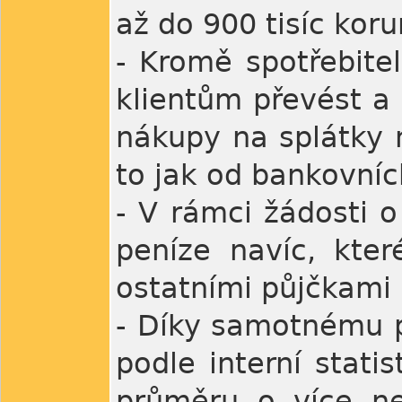
až do 900 tisíc koru
- Kromě spotřebite
klientům převést a s
nákupy na splátky 
to jak od bankovníc
- V rámci žádosti o
peníze navíc, kte
ostatními půjčkami
- Díky samotnému p
podle interní stati
průměru o více n