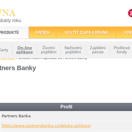
UNA
odukty roku
finančním trhu
 PRODUKTŮ
FINTECH
SOUTĚŽ ZLATÁ KORUNA
FÓR
On-line
Životní
Neživotní
Zajištění
Podílové
Karty
aplikace
pojištění
pojištění
penze
fondy
 aplikace
» Dětská mobilní aplikace od Partners Banky
rtners Banky
Profil
Partners Banka
https://www.partnersbanka.cz/detska-aplikace