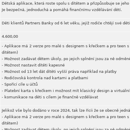
Dětská aplikace, která roste spolu s dítětem a přizpůsobuje se jeh
Je bezpečná, jednoduchá a pomáhá finančnímu vzdělávání dětí.
Děti klientů Partners Banky od 6 let věku, jejíž rodiče chtějí své děti
4.600,00
- Aplikace má 2 verze pro malé s designem s křečkem a pro teen s 
dítětem)
- Možnost zadávat dětem úkoly, po jejich splnění jsou za ně odměně
- Možnost nastavit dítěti kapesné
- Možnost od 13 let dát dítěti vyšší práva například na platby
- Rodičovská kontrola nad kartami a platbami
- Spořící cíle u účtů
- Platební karta s křečkem i možnost mít klasický design a virtuální
- komunikace na děti s cílem je finančně vzdělávat
Jelikož vše bylo dodáno v roce 2024, tak lze řícíi že se obecně jedn
- Aplikace má 2 verze pro malé s designem s křečkem a pro teen s 
dítětem)
- Možnost zadávat dětem úkoly, po jejich splnění jsou za ně odměně