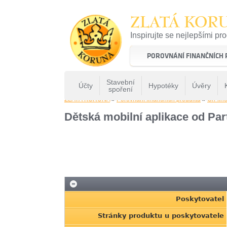
ZLATÁ KOR
Inspirujte se nejlepšími pr
22 let tradice a kvality na 
POROVNÁNÍ FINANČNÍCH
Stavební
Účty
Hypotéky
Úvěry
spoření
ZLATÁ KORUNA
»
Porovnání finančních produktů
»
On-line
Dětská mobilní aplikace od Pa
Poskytovatel
Stránky produktu u poskytovatele