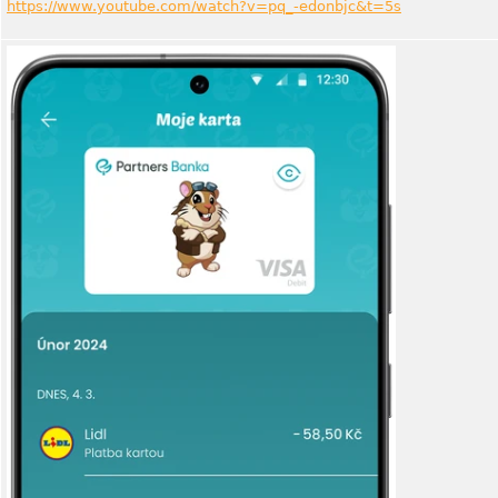
https://www.youtube.com/watch?v=pq_-edonbjc&t=5s