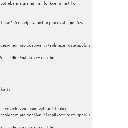
o potřebám s unikátními funkcemi na trhu.
 finančně rozvíjet a učit je pracovat s penězi.
designem pro dospívající (aplikace roste spolu s
ni - jedinečná funkce na trhu
 karty
á o novinku, zde jsou vybrané funkce:
designem pro dospívající (aplikace roste spolu s
ni - jedinečná funkce na trhu