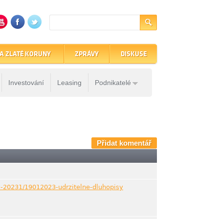
A ZLATÉ KORUNY
ZPRÁVY
DISKUSE
Investování
Leasing
Podnikatelé
Přidat komentář
vy-20231/19012023-udrzitelne-dluhopisy