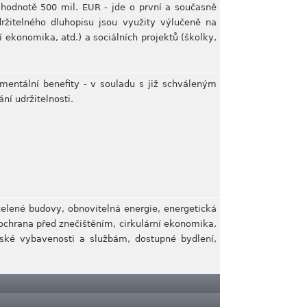
 hodnotě 500 mil. EUR - jde o první a současně
ržitelného dluhopisu jsou využity výlučeně na
í ekonomika, atd.) a sociálních projektů (školky,
nmentální benefity - v souladu s již schváleným
ní udržitelnosti.
zelené budovy, obnovitelná energie, energetická
 ochrana před znečištěním, cirkulární ekonomika,
nské vybavenosti a službám, dostupné bydlení,