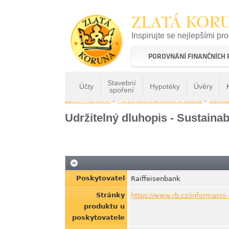
ZLATÁ KOR
Inspirujte se nejlepšími pr
22 let tradice a kvality na 
POROVNÁNÍ FINANČNÍCH
Stavební
Účty
Hypotéky
Úvěry
spoření
ZLATÁ KORUNA
»
Porovnání finančních produktů
»
Obcho
Udržitelný dluhopis - Sustain
Poskytovatel
Raiffeisenbank
Stránky
https://www.rb.cz/informacni
produktu u
poskytovatele