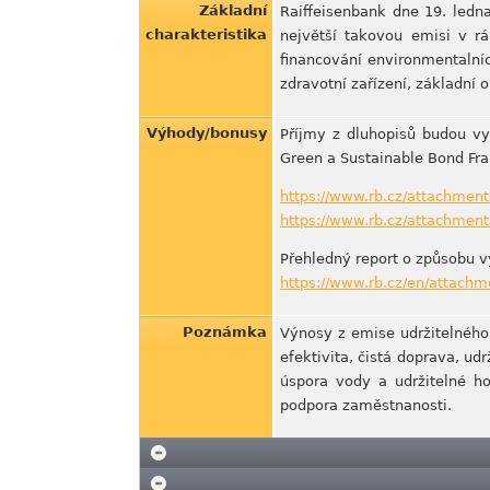
Základní
Raiffeisenbank dne 19. ledn
charakteristika
největší takovou emisi v r
financování environmentalních
zdravotní zařízení, základní 
Výhody/bonusy
Příjmy z dluhopisů budou vyu
Green a Sustainable Bond Fra
https://www.rb.cz/attachmen
https://www.rb.cz/attachment
Přehledný report o způsobu v
https://www.rb.cz/en/attachme
Poznámka
Výnosy z emise udržitelného 
efektivita, čistá doprava, ud
úspora vody a udržitelné h
podpora zaměstnanosti.