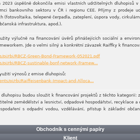
a 2023 úspěšně dokončila emisi vlastních udržitelných dluhopisů v
ámci bankovního sektoru v ČR i regionu CEE. Příjmy z prodeje ud
 (fotovoltaika, telepené čerpadla, zateplení, úspora vody, cirkulárn
občanská infrastruktura, apod.).
žity výlučně na financování úvěrů přinášejících sociální a enviro
meworkem. Jde o velmi silný a konkrétní závazek Raiffky k financová
ts/pi/rbi/RBCZ-Green-Bond-Framework-052021.pdf
s/pi/rbi/RBCZ-sustinable-bonf-network-Framew...
yužití výnosů z emise dluhopisů:
nts/pi/rbi/Raiffeisenbank-Impact-and-Alloca...
dluhopisu budou sloužit k financování projektů z těchto kategorií: 
ržitelné zemědělství a lesnictví, odpadové hospodářství, recyklace a
ospodaření s odpadní vodou, vzdělávání, přístup k základní obča
Obchodník s cennými papíry
Klient