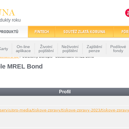
UNA
odukty roku
finančním trhu
 PRODUKTŮ
FINTECH
SOUTĚŽ ZLATÁ KORUNA
FÓR
On-line
Životní
Neživotní
Zajištění
Podílové
Karty
aplikace
pojištění
pojištění
penze
fondy
dovani S Cp
» Udržitelný dluhopis - Sustainable MREL Bond
able MREL Bond
Profil
-servis/pro-media/tiskove-zpravy/tiskove-zpravy-2023/tiskove-zpra