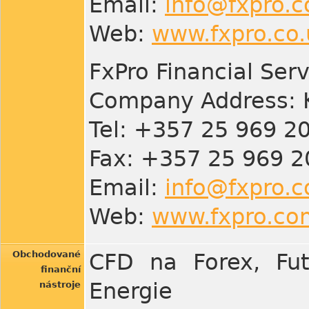
Email:
info@fxpro.c
Web:
www.fxpro.co.
FxPro Financial Ser
Company Address: K
Tel: +357 25 969 2
Fax: +357 25 969 2
Email:
info@fxpro.
Web:
www.fxpro.co
Obchodované
CFD na Forex, Fut
finanční
Energie
nástroje