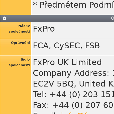
* Předmětem Podmín
O
Název
FxPro
společnosti
Oprávnění
FCA, CySEC, FSB
Sídlo
FxPro UK Limited
společnosti
Company Address: 13
EC2V 5BQ, United 
Tel: +44 (0) 203 15
Fax: +44 (0) 207 6