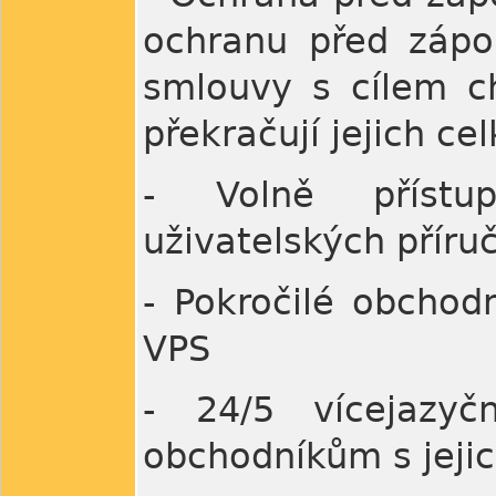
ochranu před zápo
smlouvy s cílem ch
překračují jejich ce
- Volně přístup
uživatelských příru
- Pokročilé obchodn
VPS
- 24/5 vícejazy
obchodníkům s jeji