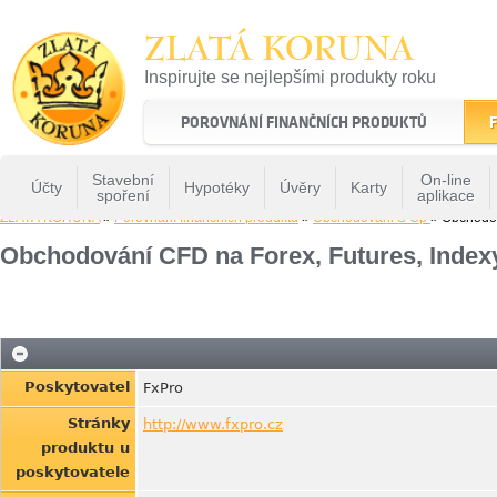
ZLATÁ KORUNA
Inspirujte se nejlepšími produkty roku
22 let tradice a kvality na finančním trhu
POROVNÁNÍ FINANČNÍCH PRODUKTŮ
F
Stavební
On-line
Účty
Hypotéky
Úvěry
Karty
spoření
aplikace
ZLATÁ KORUNA
»
Porovnání finančních produktů
»
Obchodovani S Cp
» Obchodov
Obchodování CFD na Forex, Futures, Indexy
Poskytovatel
FxPro
Stránky
http://www.fxpro.cz
produktu u
poskytovatele