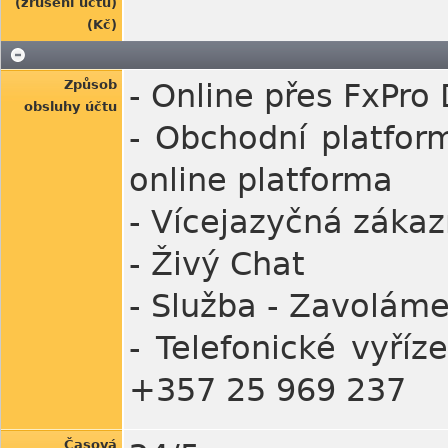
(zrušení účtu)
(Kč)
Způsob
- Online přes FxPro 
obsluhy účtu
- Obchodní platform
online platforma
- Vícejazyčná záka
- Živý Chat
- Služba - Zavolám
- Telefonické vyří
+357 25 969 237
Časová