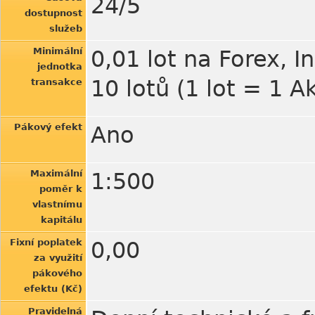
24/5
dostupnost
služeb
Minimální
0,01 lot na Forex, I
jednotka
10 lotů (1 lot = 1 A
transakce
Pákový efekt
Ano
Maximální
1:500
poměr k
vlastnímu
kapitálu
Fixní poplatek
0,00
za využití
pákového
efektu (Kč)
Pravidelná