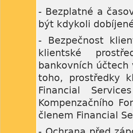
- Bezplatné a čas
být kdykoli dobíjen
- Bezpečnost klien
klientské prost
bankovních účtech 
toho, prostředky k
Financial Servic
Kompenzačního Fond
členem Financial S
- Ochrana před záp