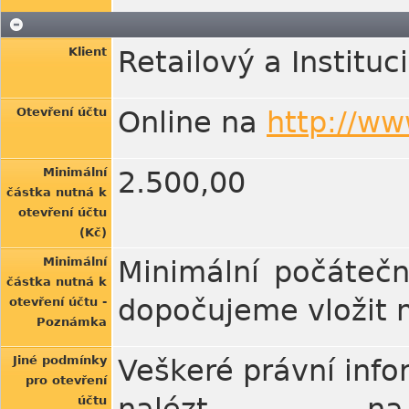
Klient
Retailový a Instituc
Otevření účtu
Online na
http://ww
Minimální
2.500,00
částka nutná k
otevření účtu
(Kč)
Minimální
Minimální počátečn
částka nutná k
dopočujeme vložit 
otevření účtu -
Poznámka
Jiné podmínky
Veškeré právní info
pro otevření
účtu