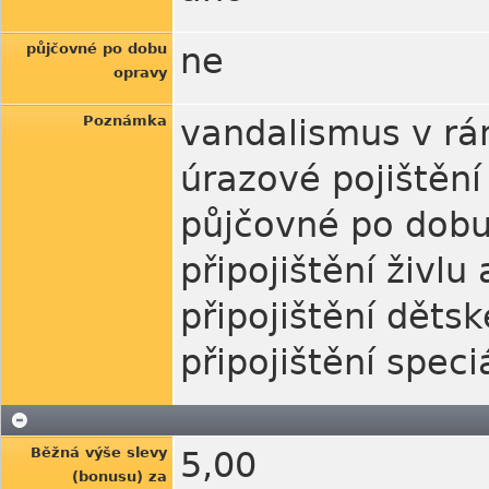
půjčovné po dobu
ne
opravy
Poznámka
vandalismus v rá
úrazové pojištění
půjčovné po dobu
připojištění živlu
připojištění děts
připojištění speci
Běžná výše slevy
5,00
(bonusu) za