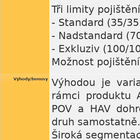
Tři limity pojištění
- Standard (35/35 
- Nadstandard (70
- Exkluziv (100/10
Možnost pojištění
Výhody/bonusy
Výhodou je variab
rámci produktu A
POV a HAV dohro
druh samostatně
Široká segmentac