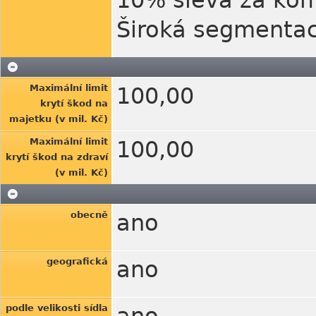
10% sleva za kom
Široká segmentac
Maximální limit
100,00
krytí škod na
majetku (v mil. Kč)
Maximální limit
100,00
krytí škod na zdraví
(v mil. Kč)
obecně
ano
geografická
ano
podle velikosti sídla