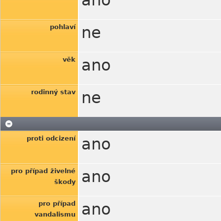
ano
pohlaví
ne
věk
ano
rodinný stav
ne
proti odcizení
ano
pro případ živelné
ano
škody
pro případ
ano
vandalismu