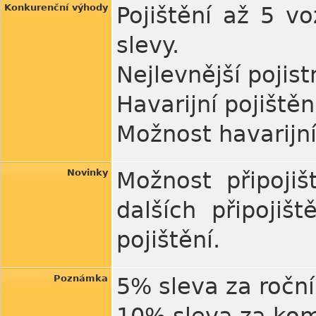
Konkurenční výhody
Pojištění až 5 v
slevy.
Nejlevnější pojis
Havarijní pojištěn
Možnost havarijní
Novinky
Možnost připojiš
dalších připojiš
pojištění.
Poznámka
5% sleva za roční