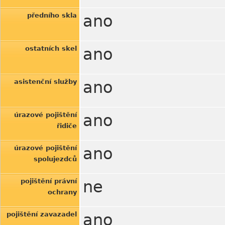
předního skla
ano
ostatních skel
ano
asistenční služby
ano
úrazové pojištění
ano
řidiče
úrazové pojištění
ano
spolujezdců
pojištění právní
ne
ochrany
pojištění zavazadel
ano