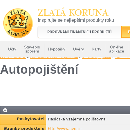
ZLATÁ KORUNA
Inspirujte se nejlepšími produkty roku
22 let tradice a kvality na finančním trhu
POROVNÁNÍ FINANČNÍCH PRODUKTŮ
F
Stavební
On-line
Účty
Hypotéky
Úvěry
Karty
spoření
aplikace
ZLATÁ KORUNA
»
Porovnání finančních produktů
»
Neživotní pojištění
»
Povinné r
Autopojištění
Poskytovatel
Hasičská vzájemná pojišťovna
Stránky produktu u
http://www.hvp.cz