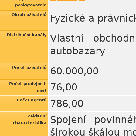
poskytovatele
Okruh uživatelů
Fyzické a právnic
Distribuční kanály
Vlastní obchodn
autobazary
Počet uživatelů
60.000,00
Počet prodejních
76,00
míst
Počet agentů
786,00
Základní
Spojení povinné
charakteristika
širokou škálou mo