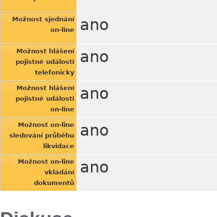
Možnost sjednání
ano
on-line
Možnost hlášení
ano
pojistné události
telefonicky
Možnost hlášení
ano
pojistné události
on-line
Možnost on-line
ano
sledování průběhu
likvidace
Možnost on-line
ano
vkládání
dokumentů