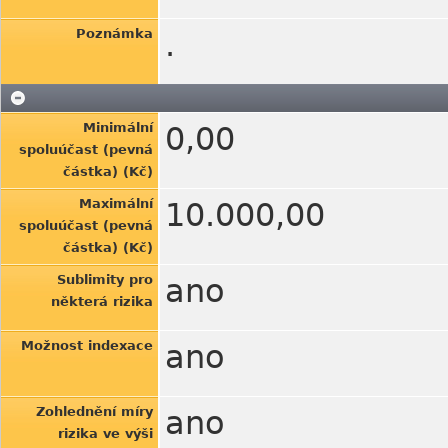
Poznámka
.
Minimální
0,00
spoluúčast (pevná
částka) (Kč)
Maximální
10.000,00
spoluúčast (pevná
částka) (Kč)
Sublimity pro
ano
některá rizika
Možnost indexace
ano
Zohlednění míry
ano
rizika ve výši