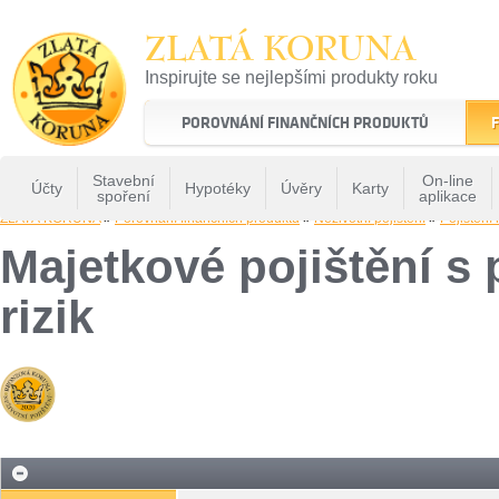
ZLATÁ KORUNA
Inspirujte se nejlepšími produkty roku
22 let tradice a kvality na finančním trhu
POROVNÁNÍ FINANČNÍCH PRODUKTŮ
F
Stavební
On-line
Účty
Hypotéky
Úvěry
Karty
spoření
aplikace
ZLATÁ KORUNA
»
Porovnání finančních produktů
»
Neživotní pojištění
»
Pojištění
Majetkové pojištění s 
rizik