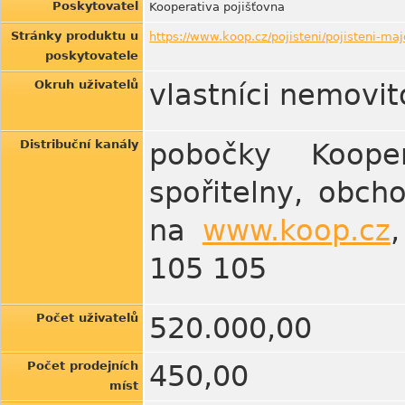
Poskytovatel
Kooperativa pojišťovna
Stránky produktu u
https://www.koop.cz/pojisteni/pojisteni-ma
poskytovatele
Okruh uživatelů
vlastníci nemovit
Distribuční kanály
pobočky Koope
spořitelny, obcho
na
www.koop.cz
105 105
Počet uživatelů
520.000,00
Počet prodejních
450,00
míst