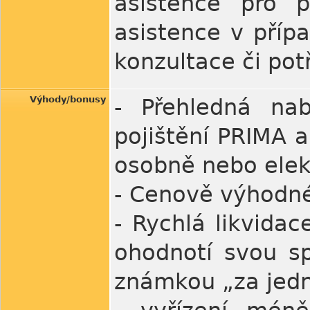
asistence pro p
asistence v příp
konzultace či pot
Výhody/bonusy
- Přehledná nab
pojištění PRIMA 
osobně nebo elek
- Cenově výhodné
- Rychlá likvida
ohodnotí svou sp
známkou „za jed