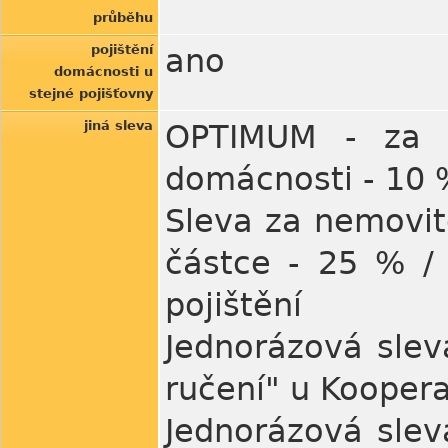
průběhu
pojištění
ano
domácnosti u
stejné pojišťovny
jiná sleva
OPTIMUM - za k
domácnosti - 10 
Sleva za nemovit
částce - 25 % /
pojištění
Jednorázová slev
ručení" u Koopera
Jednorázová slev