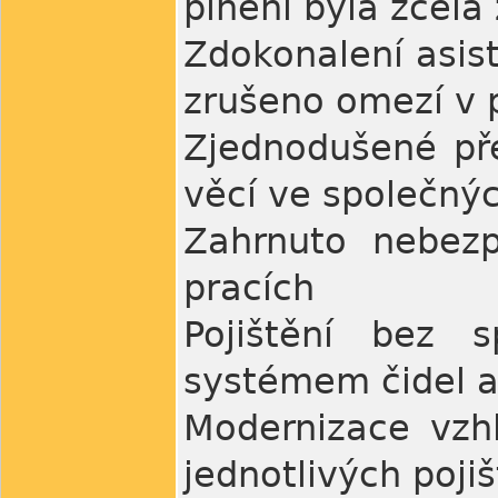
plnění byla zcela
Zdokonalení asist
zrušeno omezí v 
Zjednodušené př
věcí ve společný
Zahrnuto nebezp
pracích
Pojištění bez s
systémem čidel a 
Modernizace vzh
jednotlivých pojiš