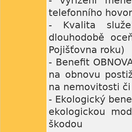
- vyřízení mén
telefonního hovo
- Kvalita služ
dlouhodobě oceň
Pojišťovna roku)
- Beneﬁt OBNOVA:
na obnovu posti
na nemovitosti č
- Ekologický bene
ekologickou mod
škodou