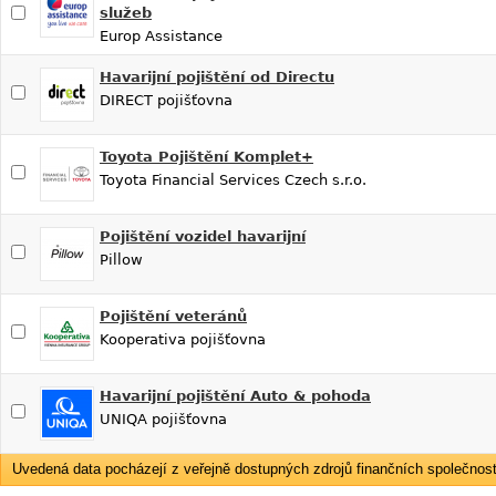
služeb
Europ Assistance
Havarijní pojištění od Directu
DIRECT pojišťovna
Toyota Pojištění Komplet+
Toyota Financial Services Czech s.r.o.
Pojištění vozidel havarijní
Pillow
Pojištění veteránů
Kooperativa pojišťovna
Havarijní pojištění Auto & pohoda
UNIQA pojišťovna
Uvedená data pocházejí z veřejně dostupných zdrojů finančních společností