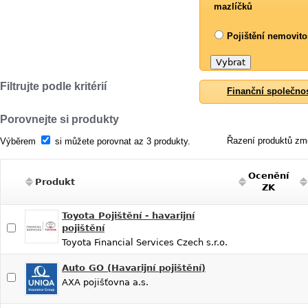
mazlíčků
Pojištění nemovito
Filtrujte podle kritérií
Finanční společno
Porovnejte si produkty
Řazení produktů změ
Výběrem
si můžete porovnat az 3 produkty.
Ocenění
Produkt
ZK
Toyota Pojištění - havarijní
pojištění
Toyota Financial Services Czech s.r.o.
Auto GO (Havarijní pojištění)
AXA pojišťovna a.s.