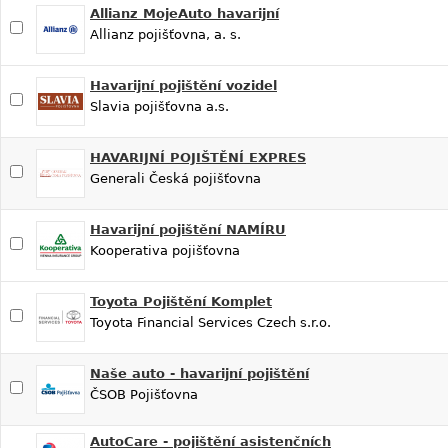
Allianz MojeAuto havarijní
Allianz pojišťovna, a. s.
Havarijní pojištění vozidel
Slavia pojišťovna a.s.
HAVARIJNÍ POJIŠTĚNÍ EXPRES
Generali Česká pojišťovna
Havarijní pojištění NAMÍRU
Kooperativa pojišťovna
Toyota Pojištění Komplet
Toyota Financial Services Czech s.r.o.
Naše auto - havarijní pojištění
ČSOB Pojišťovna
AutoCare - pojištění asistenčních