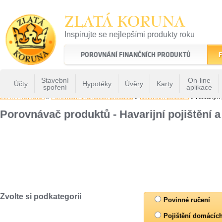
ZLATÁ KORUNA
Inspirujte se nejlepšími produkty roku
22 let tradice a kvality na finančním trhu
POROVNÁNÍ FINANČNÍCH PRODUKTŮ
F
Stavební
On-line
Účty
Hypotéky
Úvěry
Karty
spoření
aplikace
ZLATÁ KORUNA
»
Porovnání finančních produktů
»
Neživotní pojištění
» Havarijní p
Porovnávač produktů - Havarijní pojištění a 
Zvolte si podkategorii
Povinné ručení
Pojištění domácíc