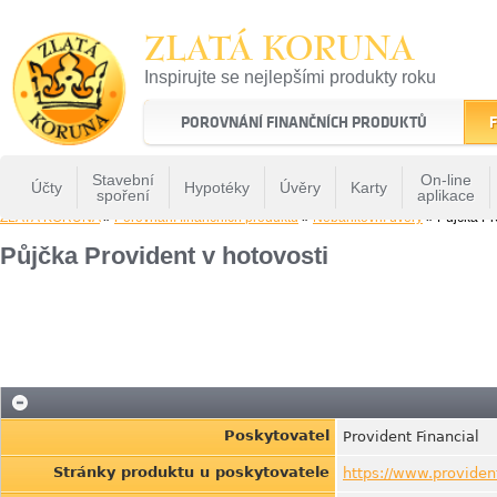
ZLATÁ KORUNA
Inspirujte se nejlepšími produkty roku
22 let tradice a kvality na finančním trhu
POROVNÁNÍ FINANČNÍCH PRODUKTŮ
F
Stavební
On-line
Účty
Hypotéky
Úvěry
Karty
spoření
aplikace
ZLATÁ KORUNA
»
Porovnání finančních produktů
»
Nebankovní úvěry
» Půjčka Pro
Půjčka Provident v hotovosti
Poskytovatel
Provident Financial
Stránky produktu u poskytovatele
https://www.providen