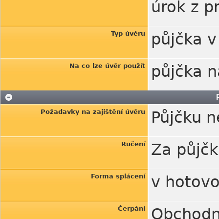
úrok z p
Typ úvěru
půjčka v
Na co lze úvěr použít
půjčka n
Požadavky na zajištění úvěru
Půjčku n
Ručení
Za půjč
Forma splácení
v hotovo
Čerpání
Obchodn