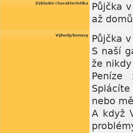
Základní charakteristika
Půjčka v
až domů
Výhody/bonusy
Půjčka v
S naší g
že nikdy
Peníze 
Splácít
nebo mě
A když 
problém