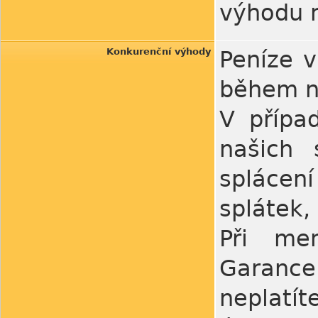
výhodu n
Konkurenční výhody
Peníze 
během ně
V přípa
našich 
spláce
splátek,
Při me
Garance
neplatí