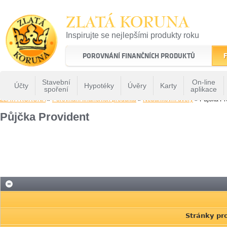
ZLATÁ KORUNA
Inspirujte se nejlepšími produkty roku
22 let tradice a kvality na finančním trhu
POROVNÁNÍ FINANČNÍCH PRODUKTŮ
F
Stavební
On-line
Účty
Hypotéky
Úvěry
Karty
spoření
aplikace
ZLATÁ KORUNA
»
Porovnání finančních produktů
»
Nebankovní úvěry
» Půjčka Pr
Půjčka Provident
Stránky pr