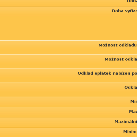
Doba
Doba vyříz
Možnost odkladu s
Možnost odklad
Odklad splátek nabízen po
Odkla
Mi
Max
Maximální
Minim