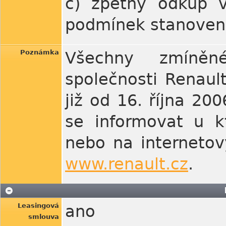
c) zpětný odkup v
podmínek stanoven
Poznámka
Všechny zmíněn
společnosti Renault
již od 16. října 2
se informovat u k
nebo na interneto
www.renault.cz
.
Leasingová
ano
smlouva