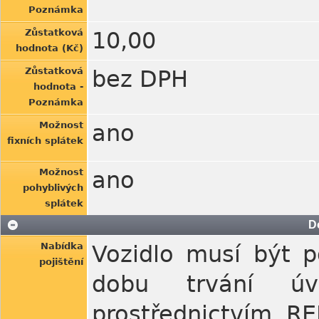
Poznámka
Zůstatková
10,00
hodnota (Kč)
Zůstatková
bez DPH
hodnota -
Poznámka
Možnost
ano
fixních splátek
Možnost
ano
pohyblivých
splátek
D
Nabídka
Vozidlo musí být p
pojištění
dobu trvání úv
prostřednictvím R