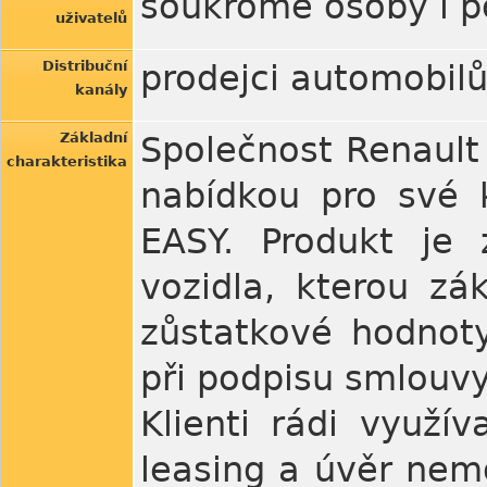
soukromé osoby i p
uživatelů
Distribuční
prodejci automobilů
kanály
Základní
Společnost Renault 
charakteristika
nabídkou pro své 
EASY. Produkt je 
vozidla, kterou zá
zůstatkové hodnoty
při podpisu smlouvy
Klienti rádi využív
leasing a úvěr nem