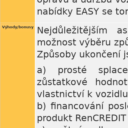
nabídky EASY se to
Výhody/bonusy
Nejdůležitějším 
možnost výběru způ
Způsoby ukončení js
a) prosté splac
zůstatkové hodnot
vlastnictví k vozid
b) financování pos
produkt RenCREDIT 