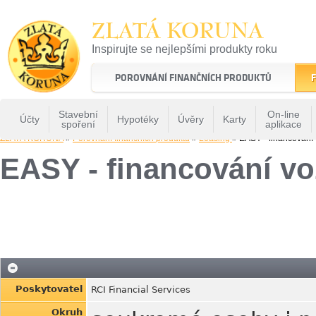
ZLATÁ KORUNA
Inspirujte se nejlepšími produkty roku
22 let tradice a kvality na finančním trhu
POROVNÁNÍ FINANČNÍCH PRODUKTŮ
F
Stavební
On-line
Účty
Hypotéky
Úvěry
Karty
spoření
aplikace
ZLATÁ KORUNA
»
Porovnání finančních produktů
»
Leasing
» EASY - financování
EASY - financování vo
Poskytovatel
RCI Financial Services
Okruh