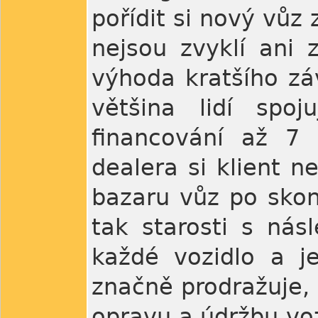
pořídit si nový vůz 
nejsou zvyklí ani 
výhoda kratšího zá
většina lidí spo
financování až 7 
dealera si klient n
bazaru vůz po skon
tak starosti s nás
každé vozidlo a j
značně prodražuje, 
opravu a údržbu voz