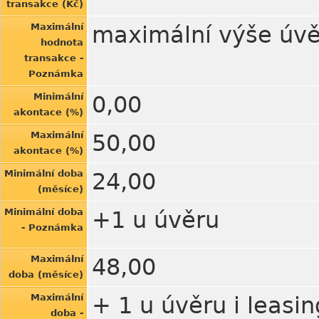
transakce (Kč)
Maximální
maximální výše úv
hodnota
transakce -
Poznámka
Minimální
0,00
akontace (%)
Maximální
50,00
akontace (%)
Minimální doba
24,00
(měsíce)
Minimální doba
+1 u úvěru
- Poznámka
Maximální
48,00
doba (měsíce)
Maximální
+ 1 u úvěru i leasi
doba -