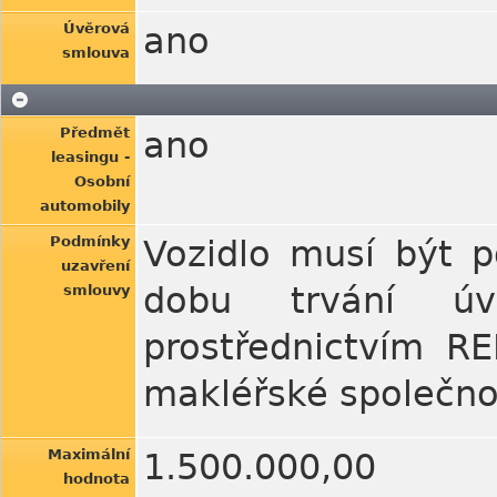
Úvěrová
ano
smlouva
Předmět
ano
leasingu -
Osobní
automobily
Podmínky
Vozidlo musí být p
uzavření
dobu trvání úv
smlouvy
prostřednictvím R
makléřské společno
Maximální
1.500.000,00
hodnota