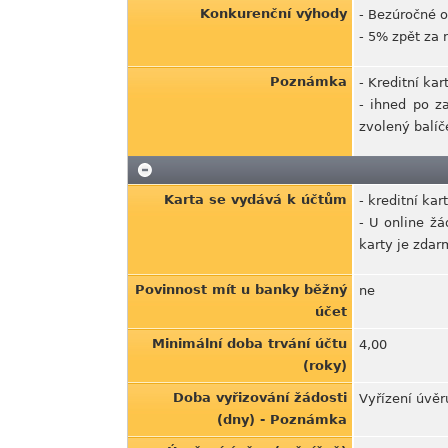
Konkurenční výhody
- Bezúročné 
- 5% zpět za 
Poznámka
- Kreditní ka
- ihned po z
zvolený balíč
Karta se vydává k účtům
- kreditní ka
- U online žá
karty je zdar
Povinnost mít u banky běžný
ne
účet
Minimální doba trvání účtu
4,00
(roky)
Doba vyřizování žádosti
Vyřízení úvěr
(dny) - Poznámka