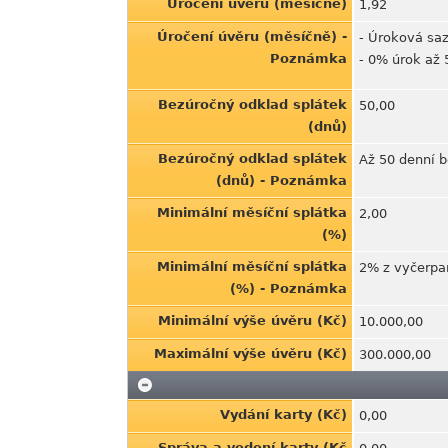
Úročení úvěru (měsíčně)
1,92
Úročení úvěru (měsíčně) -
- Úroková saz
Poznámka
- 0% úrok až 
Bezúročný odklad splátek
50,00
(dnů)
Bezúročný odklad splátek
Až 50 denní b
(dnů) - Poznámka
Minimální měsíční splátka
2,00
(%)
Minimální měsíční splátka
2% z vyčerpa
(%) - Poznámka
Minimální výše úvěru (Kč)
10.000,00
Maximální výše úvěru (Kč)
300.000,00
Vydání karty (Kč)
0,00
Správa a vedení karty (Kč