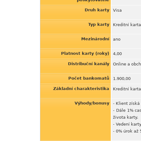
Druh karty
Visa
Typ karty
Kreditní karta
Mezinárodní
ano
Platnost karty (roky)
4,00
Distribuční kanály
Online a obc
Počet bankomatů
1.900,00
Základní charakteristika
Kreditní kart
Výhody/bonusy
- Klient získ
- Dále 1% ca
života karty.
- Vedení kart
- 0% úrok až 