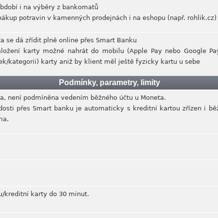
období i na výběry z bankomatů
nákup potravin v kamenných prodejnách i na eshopu (např. rohlik.cz)
rta se dá zřídit plně online přes Smart Banku
aložení karty možné nahrát do mobilu (Apple Pay nebo Google Pa
ek/kategorii) karty aniž by klient měl ještě fyzicky kartu u sebe
Podmínky, parametry, limity
rta, není podmíněna vedením běžného účtu u Moneta.
dosti přes Smart banku je automaticky s kreditní kartou zřízen i bě
ma.
u/kreditní karty do 30 minut.