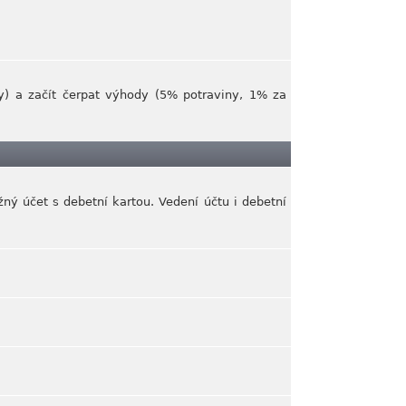
y) a začít čerpat výhody (5% potraviny, 1% za
žný účet s debetní kartou. Vedení účtu i debetní