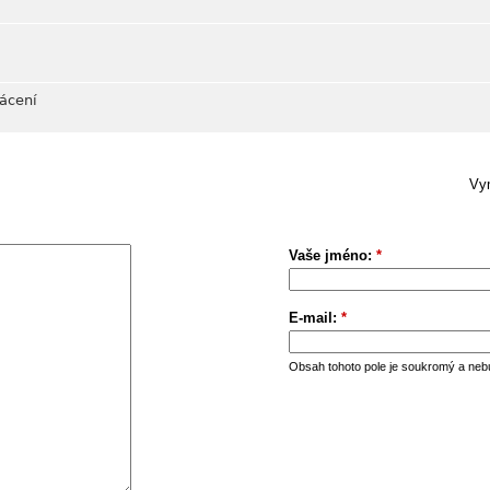
lácení
Vym
Vaše jméno:
*
E-mail:
*
Obsah tohoto pole je soukromý a neb