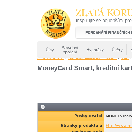
ZLATÁ KOR
Inspirujte se nejlepšími pr
22 let tradice a kvality na 
POROVNÁNÍ FINANČNÍCH
Stavební
Účty
Hypotéky
Úvěry
spoření
ZLATÁ KORUNA
»
Porovnání finančních produktů
»
Karty
MoneyCard Smart, kreditní kart
Poskytovatel
MONETA Mon
Stránky produktu u
http://www.m
poskytovatele