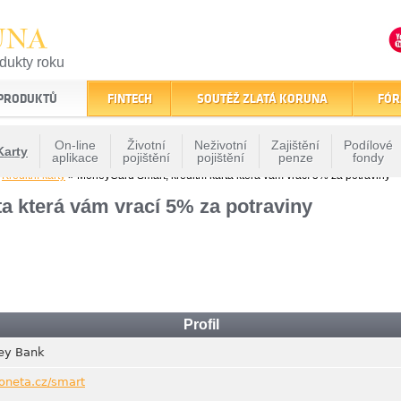
UNA
odukty roku
finančním trhu
 PRODUKTŮ
FINTECH
SOUTĚŽ ZLATÁ KORUNA
FÓR
On-line
Životní
Neživotní
Zajištění
Podílové
Karty
aplikace
pojištění
pojištění
penze
fondy
»
Kreditní karty
» MoneyCard Smart, kreditní karta která vám vrací 5% za potraviny
a která vám vrací 5% za potraviny
Profil
ey Bank
oneta.cz/smart