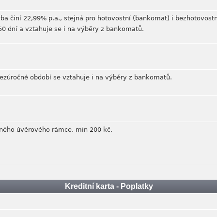
ba činí 22,99% p.a., stejná pro hotovostní (bankomat) i bezhotovostn
50 dní a vztahuje se i na výběry z bankomatů.
ezúročné období se vztahuje i na výběry z bankomatů.
ného úvěrového rámce, min 200 kč.
Kreditní karta - Poplatky