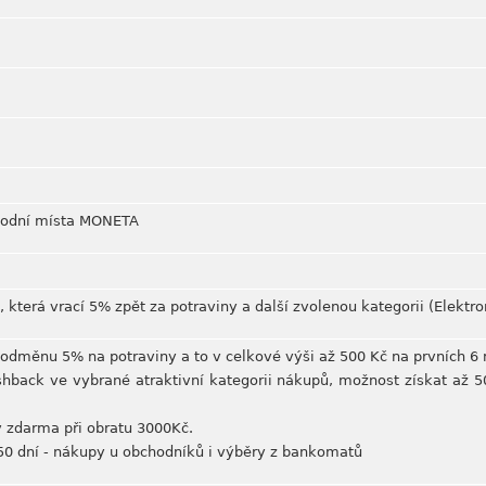
hodní místa MONETA
a, která vrací 5% zpět za potraviny a další zvolenou kategorii (Elektro
á odměnu 5% na potraviny a to v celkové výši až 500 Kč na prvních 6 m
shback ve vybrané atraktivní kategorii nákupů, možnost získat až 5
y zdarma při obratu 3000Kč.
50 dní - nákupy u obchodníků i výběry z bankomatů