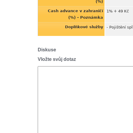
(%)
Cash advance v zahraničí
1% + 49 Kč
(%) - Poznámka
Doplňkové služby
- Pojištění sp
Diskuse
Vložte svůj dotaz