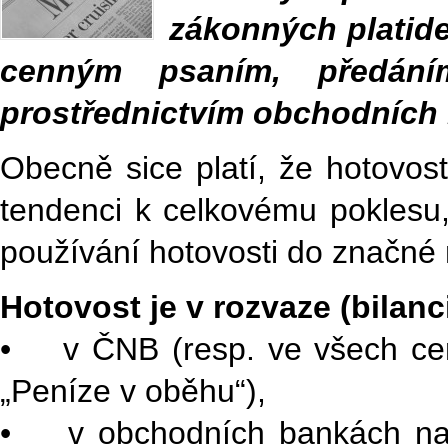
zákonných platide
cenným psaním, předáním
prostřednictvím obchodních 
Obecně sice platí, že hotovos
tendenci k celkovému poklesu,
používání hotovosti do značné 
Hotovost je v rozvaze (bilanc
• v ČNB (resp. ve všech cent
„Peníze v oběhu“),
• v obchodních bankách na s