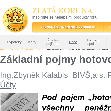
ZLATÁ KORUNA
Inspirujte se nejlepšími produkty roku
22 let tradice a kvality na finančním trhu
POROVNÁNÍ FINANČNÍCH PRODUKTŮ
F
Životní
Penzijní
Hypotéky
Karty
Účty
pojištění
spoření
ZLATÁ KORUNA
»
Zprávy
»
Účty
» Základní pojmy hotovostního platebního styku
Základní pojmy hotovo
Ing.Zbyněk Kalabis, BIVŠ,a.s. 
Účty
Pod pojem „hotov
všechny peněž