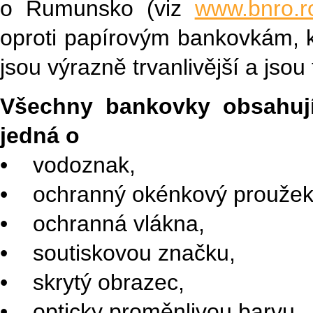
o Rumunsko (viz
www.bnro.r
oproti papírovým bankovkám, k
jsou výrazně trvanlivější a jsou 
Všechny bankovky obsahují
jedná o
• vodoznak,
• ochranný okénkový proužek
• ochranná vlákna,
• soutiskovou značku,
• skrytý obrazec,
• opticky proměnlivou barvu,