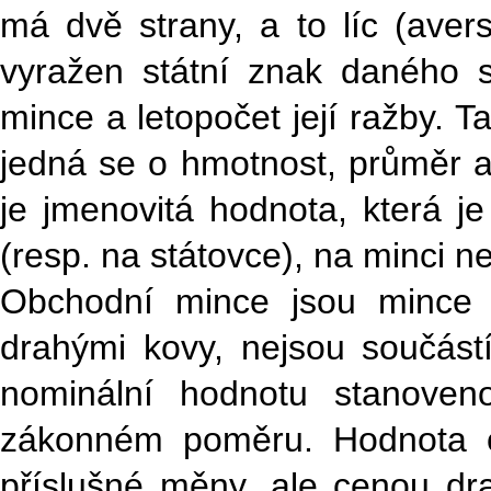
má dvě strany, a to líc (avers
vyražen státní znak daného st
mince a letopočet její ražby. 
jedná se o hmotnost, průměr a 
je jmenovitá hodnota, která 
(resp. na státovce), na minci 
Obchodní mince jsou mince
drahými kovy, nejsou součás
nominální hodnotu stanove
zákonném poměru. Hodnota o
příslušné měny, ale cenou d