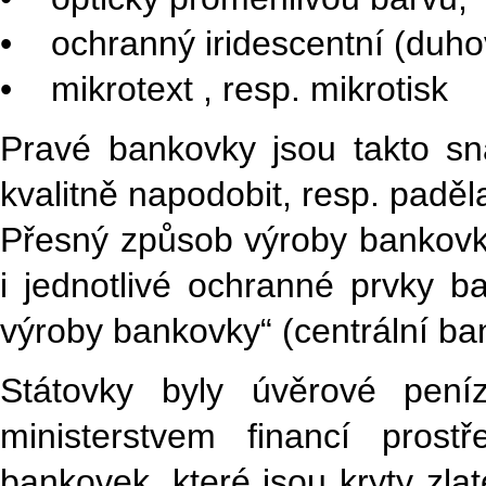
• ochranný iridescentní (du
• mikrotext , resp. mikrotisk
Pravé bankovky jsou takto sna
kvalitně napodobit, resp. paděla
Přesný způsob výroby bankovk
i jednotlivé ochranné prvky 
výroby bankovky“ (centrální ba
Státovky byly úvěrové pení
ministerstvem financí prost
bankovek, které jsou kryty zlat