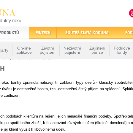
UNA
odukty roku
finančním trhu
 PRODUKTŮ
FINTECH
SOUTĚŽ ZLATÁ KORUNA
FÓR
On-line
Životní
Neživotní
Zajištění
Podílové
Karty
aplikace
pojištění
pojištění
penze
fondy
» Co byste měli vědět o ÚVĚRECH
CH
roká, banky zpravidla nabízejí tři základní typy úvěrů - klasický spotřebit
v úvěru je dostatečná bonita, tzn. dostatečný čistý příjem na splácení. Splát
le zadlužen.
ch podobách klientům na řešení jejich nenadálé finanční potřeby. Spotřebit
ákupu spotřebního zboží, k financování různých služeb (školné, dovolená) a m
 jej klient využít k libovolnému účelu.