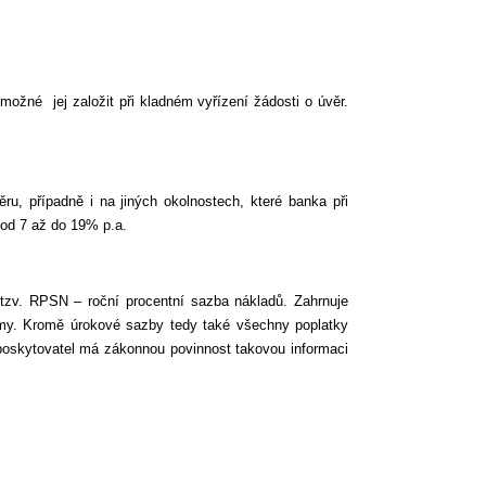
ožné jej založit při kladném vyřízení žádosti o úvěr.
u, případně i na jiných okolnostech, které banka při
 od 7 až do 19% p.a.
 tzv. RPSN – roční procentní sazba nákladů. Zahrnuje
námy. Kromě úrokové sazby tedy také všechny poplatky
 poskytovatel má zákonnou povinnost takovou informaci