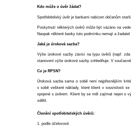
Kdo může o úvěr žádat?
Spotřebitelský úvěr je bankami nabízen občanům starš
Poskytnutí některých úvěrů může být vázáno na vedení
Naopak některé banky tuto podmínku nemají a žadatel o
Jaká je úroková sazba?
Výše úrokové sazby závisí na typu úvěrů (např. zda 
stanovení výše úrokové sazby zohledňuje. V současné 
Co je RPSN?
Úroková sazba sama o sobě není nejpřesnějším kritér
v sobě veškeré náklady, které klient v souvislosti 
spojené s úvěrem. Klient by se měl zajímat nejen o v
sdělit.
Členění spotřebitelských úvěrů:
1. podle účelovosti