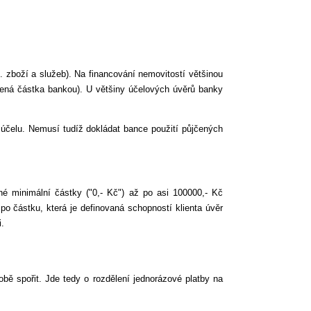
. zboží a služeb). Na financování nemovitostí většinou
jčená částka bankou). U většiny účelových úvěrů banky
 účelu. Nemusí tudíž dokládat bance použití půjčených
é minimální částky ("0,- Kč") až po asi 100000,- Kč
po částku, která je definovaná schopností klienta úvěr
i.
bě spořit. Jde tedy o rozdělení jednorázové platby na