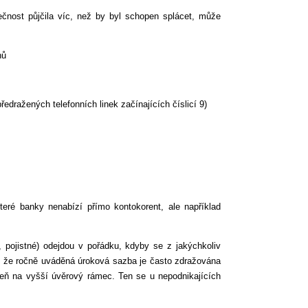
ečnost půjčila víc, než by byl schopen splácet, může
nů
edražených telefonních linek začínajících číslicí 9)
eré banky nenabízí přímo kontokorent, ale například
, pojistné) odejdou v pořádku, kdyby se z jakýchkoliv
, že ročně uváděná úroková sazba je často zdražována
veň na vyšší úvěrový rámec. Ten se u nepodnikajících