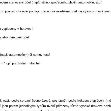
ředem stanovený účel (např. nákup spotřebního zboží, automobilu, atd.)
na co poskytnutý úvěr použije. Cenou za nesdělení účelu je vyšší úroková saz
u vyplaceny v hotovosti
na jeho bankovní účet
 (např. automobilem) či nemovitostí
ým "top" prvotřídním klientům
ek např. podle čerpání (jednorázové, postupné), podle frekvence splácení (mě
í jsou potom jednotlivým typům úvěrů přiřazeny různě vysoké úrokové sazby