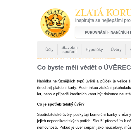
ZLATÁ KOR
Inspirujte se nejlepšími pr
22 let tradice a kvality na 
POROVNÁNÍ FINANČNÍCH
Stavební
Účty
Hypotéky
Úvěry
spoření
ZLATÁ KORUNA
»
Porovnání finančních produktů
»
Uvery
Co byste měli vědět o ÚVĚRE
Nabídka nejrůznějších typů úvěrů a půjček je velice ši
(kreditní) platební karty. Podmínkou získání jakéhokoli
let, nebo v případě kreditních karet být dokonce neustá
Co je spotřebitelský úvěr?
Spotřebitelské úvěry poskytují komerční banky v různý
jejich nepodnikatelských potřeb. Slouží především k n
nemovitostí. Pokud je úvěr čerpán jako neúčelový, může