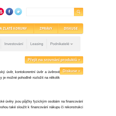
A ZLATÉ KORUNY
ZPRÁVY
DISKUSE
Investování
Leasing
Podnikatelé
Přejít na srovnání produktů »
Diskuse »
elský úvěr, kontokorentní úvěr a úvěrové
ky je možné pohodlně rozložit na několik
elské úvěry jsou půjčky fyzickým osobám na financování
ohou také sloužit k financování nákupu či rekonstrukci