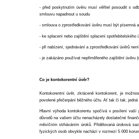
- před poskytnutím úvěru musí věřitel posoudit s od
smlouvu napadnout u soudu
- smlouva o zprostředkování úvěru musí být písemná a 
- ke splacení nebo zajištění splacení spotřebitelskéh
- při nabízení, sjednávání a zprostředkování úvěrů nen
- je zakázáno používat nepřiměřeného zajištění úvěru (n
Co je kontokorentní úvěr?
Kontokorentní úvěr, zkráceně kontokorent, je možno
povolené přečerpání běžného účtu. Ať tak či tak, jedná 
Hlavní výhoda kontokorentu spočívá v posílení vaší p
důvodů na vašem účtu nenacházely dostatečné finančn
měsíčním strháváním úroků. Přidělovaná úroková sazb
fyzických osob obvykle nachází v rozmezí 5 000 korun