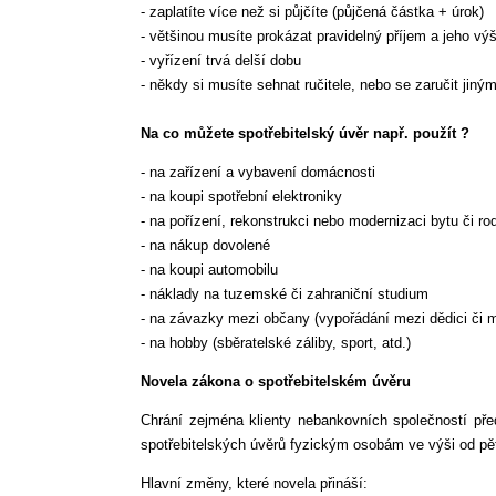
- zaplatíte více než si půjčíte (půjčená částka + úrok)
- většinou musíte prokázat pravidelný příjem a jeho vý
- vyřízení trvá delší dobu
- někdy si musíte sehnat ručitele, nebo se zaručit jin
Na co můžete spotřebitelský úvěr např. použít ?
- na zařízení a vybavení domácnosti
- na koupi spotřební elektroniky
- na pořízení, rekonstrukci nebo modernizaci bytu či 
- na nákup dovolené
- na koupi automobilu
- náklady na tuzemské či zahraniční studium
- na závazky mezi občany (vypořádání mezi dědici či m
- na hobby (sběratelské záliby, sport, atd.)
Novela zákona o spotřebitelském úvěru
Chrání zejména klienty nebankovních společností před
spotřebitelských úvěrů fyzickým osobám ve výši od pěti
Hlavní změny, které novela přináší: