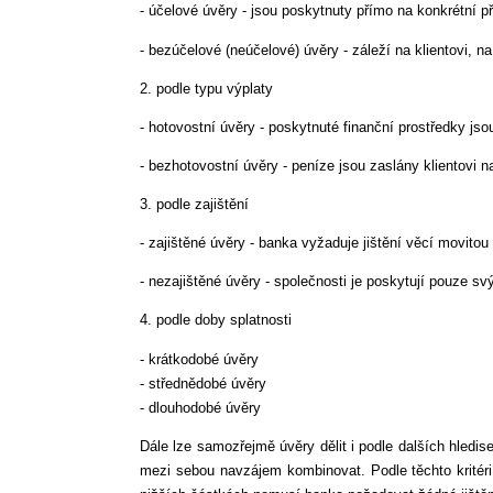
- účelové úvěry - jsou poskytnuty přímo na konkrétní p
- bezúčelové (neúčelové) úvěry - záleží na klientovi, 
2. podle typu výplaty
- hotovostní úvěry - poskytnuté finanční prostředky jso
- bezhotovostní úvěry - peníze jsou zaslány klientovi 
3. podle zajištění
- zajištěné úvěry - banka vyžaduje jištění věcí movitou
- nezajištěné úvěry - společnosti je poskytují pouze sv
4. podle doby splatnosti
- krátkodobé úvěry
- střednědobé úvěry
- dlouhodobé úvěry
Dále lze samozřejmě úvěry dělit i podle dalších hledis
mezi sebou navzájem kombinovat. Podle těchto kritéri