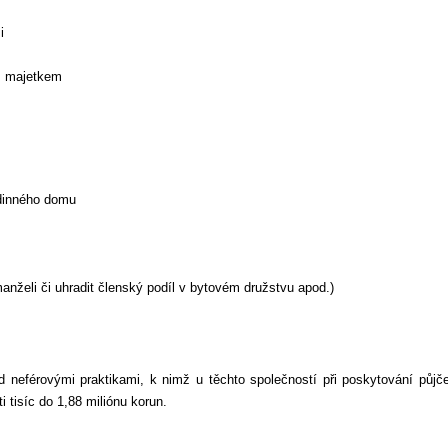
ši
ým majetkem
rodinného domu
anželi či uhradit členský podíl v bytovém družstvu apod.)
 neférovými praktikami, k nimž u těchto společností při poskytování půjč
 tisíc do 1,88 miliónu korun.