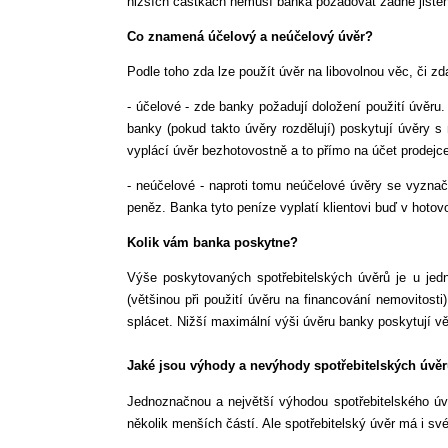
nižších částkách nemusí banka požadovat žádné jištění
Co znamená účelový a neúčelový úvěr?
Podle toho zda lze použít úvěr na libovolnou věc, či zda 
- účelové - zde banky požadují doložení použití úvěru
banky (pokud takto úvěry rozdělují) poskytují úvěry 
vyplácí úvěr bezhotovostně a to přímo na účet prodejce
- neúčelové - naproti tomu neúčelové úvěry se vyznač
peněz. Banka tyto peníze vyplatí klientovi buď v hotov
Kolik vám banka poskytne?
Výše poskytovaných spotřebitelských úvěrů je u jed
(většinou při použití úvěru na financování nemovitost
splácet. Nižší maximální výši úvěru banky poskytují vě
Jaké jsou výhody a nevýhody spotřebitelských úvě
Jednoznačnou a největší výhodou spotřebitelského úvě
několik menších částí. Ale spotřebitelský úvěr má i sv