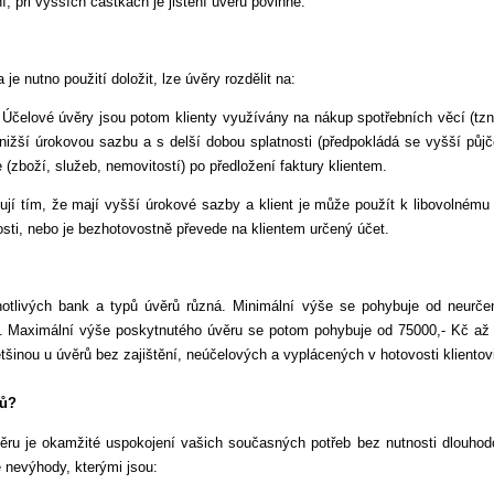
, při vyšších částkách je jištění úvěru povinné.
je nutno použití doložit, lze úvěry rozdělit na:
. Účelové úvěry jsou potom klienty využívány na nákup spotřebních věcí (tzn
s nižší úrokovou sazbu a s delší dobou splatnosti (předpokládá se vyšší pů
 (zboží, služeb, nemovitostí) po předložení faktury klientem.
ují tím, že mají vyšší úrokové sazby a klient je může použít k libovolnému
osti, nebo je bezhotovostně převede na klientem určený účet.
notlivých bank a typů úvěrů různá. Minimální výše se pohybuje od neurčen
i). Maximální výše poskytnutého úvěru se potom pohybuje od 75000,- Kč až 
tšinou u úvěrů bez zajištění, neúčelových a vyplácených v hotovosti klientov
rů?
ru je okamžité uspokojení vašich současných potřeb bez nutnosti dlouhodo
é nevýhody, kterými jsou: