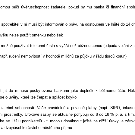
bornou péčí úvěruschopnost žadatele, pokud by mu banka či finanční spol
spotřebitel v ní musí být informován o právu na odstoupení ve lhůtě do 14 d
o úvěru nelze použít směnku nebo šek
í možné používat telefonní čísla s vyšší než běžnou cenou (odpadá volání z př
apř. ručení nemovitostí v hodnotě miliónů za půjčku v řádu tisíců korun)
st jít do mínusu poskytovaná bankami jako doplněk k běžnému účtu. Někt
se o úvěry, které lze čerpat a splácet kdykoli.
latební schopnosti. Vaše pravidelné a povinné platby (např. SIPO, inkaso
í prostředky. Úrokové sazby se aktuálně pohybují od 8 do 18 % p. a. s tím
a se liší u podnikatelů - ti mohou dosáhnout ještě na nižší úroky, a záro
 a dvojnásobku čistého měsíčního příjmu.