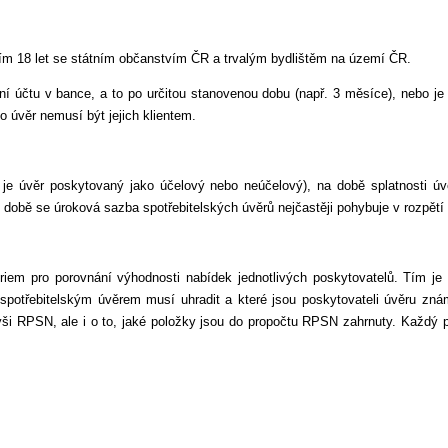
ím 18 let se státním občanstvím ČR a trvalým bydlištěm na území ČR.
 účtu v bance, a to po určitou stanovenou dobu (např. 3 měsíce), nebo je m
 úvěr nemusí být jejich klientem.
je úvěr poskytovaný jako účelový nebo neúčelový), na době splatnosti úvěr
době se úroková sazba spotřebitelských úvěrů nejčastěji pohybuje v rozpětí
iem pro porovnání výhodnosti nabídek jednotlivých poskytovatelů. Tím je
se spotřebitelským úvěrem musí uhradit a které jsou poskytovateli úvěru z
ýši RPSN, ale i o to, jaké položky jsou do propočtu RPSN zahrnuty. Každý