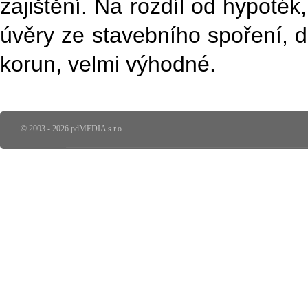
zajištění. Na rozdíl od hypoték
úvěry ze stavebního spoření, d
korun, velmi výhodné.
© 2003 - 2026 pdMEDIA s.r.o.