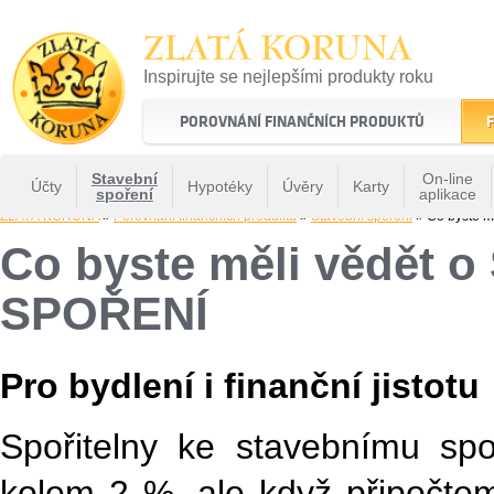
ZLATÁ KORUNA
Inspirujte se nejlepšími produkty roku
22 let tradice a kvality na finančním trhu
POROVNÁNÍ FINANČNÍCH PRODUKTŮ
F
Stavební
On-line
Účty
Hypotéky
Úvěry
Karty
spoření
aplikace
ZLATÁ KORUNA
»
Porovnání finančních produktů
»
Stavební spoření
» Co byste 
Co byste měli vědět 
SPOŘENÍ
Pro bydlení i finanční jistotu
Spořitelny ke stavebnímu spo
kolem 2 %, ale když připočteme