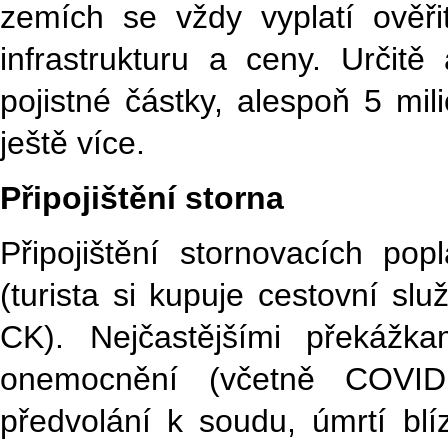
zemích se vždy vyplatí ověřit
infrastrukturu a ceny. Určitě
pojistné částky, alespoň 5 mil
ještě více.
Připojištění storna
Připojištění stornovacích popl
(turista si kupuje cestovní sl
CK). Nejčastějšími překážk
onemocnění (včetně COVIDU
předvolání k soudu, úmrtí bl