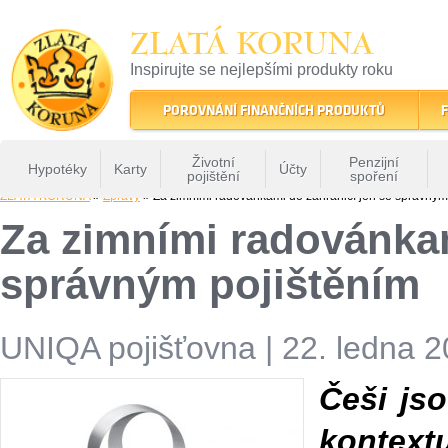
ZLATÁ KORUNA
Inspirujte se nejlepšími produkty roku
22 let tradice a kvality na finančním trhu
POROVNÁNÍ FINANČNÍCH PRODUKTŮ
F
Životní
Penzijní
Hypotéky
Karty
Účty
pojištění
spoření
ZLATÁ KORUNA
»
Zprávy
» Za zimními radovánkami do zahraničí jen se správným
Za zimními radovánkam
správným pojištěním
UNIQA pojišťovna
|
22. ledna 2
Češi jso
kontex