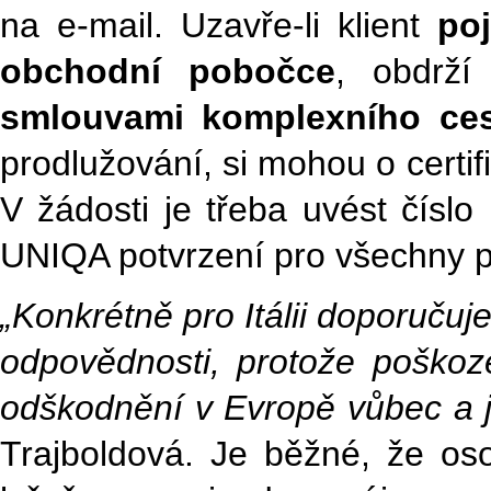
na e-mail. Uzavře-li klient
po
obchodní pobočce
, obdrží
smlouvami komplexního cest
prodlužování, si mohou o certi
V žádosti je třeba uvést číslo
UNIQA potvrzení pro všechny p
„Konkrétně pro Itálii doporučuj
odpovědnosti, protože poškoze
odškodnění v Evropě vůbec a 
Trajboldová. Je běžné, že oso