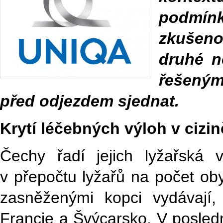
podmínk
zkušeno
druhé n
řešeným
před odjezdem sjednat.
Krytí léčebných výloh v cizin
Čechy řadí jejich lyžařská
v přepočtu lyžařů na počet oby
zasněženými kopci vydávají,
Francie a Švýcarsko. V posledn