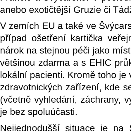
anebo exotičtější Gruzie či Tádž
V zemích EU a také ve Švýcars
případ ošetření kartička veře
nárok na stejnou péči jako mís
většinou zdarma a s EHIC průka
lokální pacienti. Kromě toho je 
zdravotnických zařízení, kde se
(včetně vyhledání, záchrany, v
je bez spoluúčasti.
Nejjednodušší situace je na 