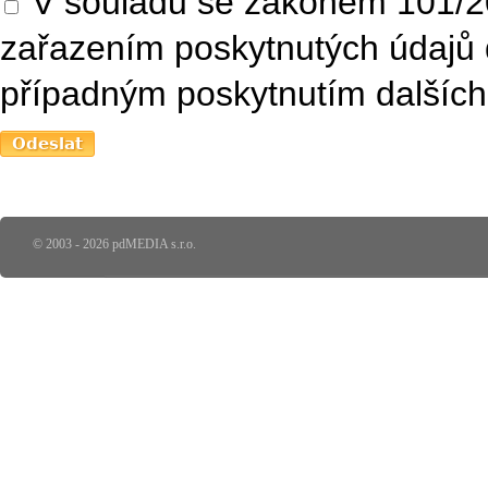
V souladu se zákonem 101/20
zařazením poskytnutých údajů 
případným poskytnutím dalších 
© 2003 - 2026 pdMEDIA s.r.o.