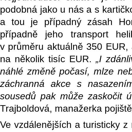
podobná jako u nás a s kartičk
a tou je případný zásah Hors
případně jeho transport he
v průměru aktuálně 350 EUR, al
na několik tisíc EUR.
„I zdánl
náhlé změně počasí, mlze neb
záchranná akce s nasazením 
sousedů pak může zaskočit úč
Trajboldová, manažerka pojišt
Ve vzdálenějších a turisticky