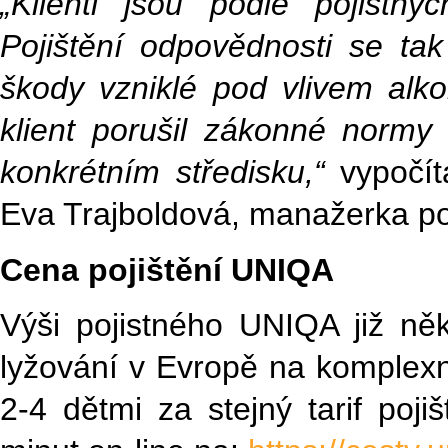
„Klienti jsou podle pojistn
Pojištění odpovědnosti se t
škody vzniklé pod vlivem alko
klient porušil zákonné normy
konkrétním středisku,“
vypočít
Eva Trajboldová, manažerka po
Cena pojištění UNIQA
Výši pojistného UNIQA již něk
lyžování v Evropě na komplexn
2-4 dětmi za stejný tarif poj