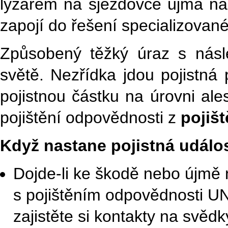
lyžařem na sjezdovce újma na 
zapojí do řešení specializovan
Způsobený těžký úraz s násl
světě. Nezřídka jdou pojistná 
pojistnou částku na úrovni ale
pojištění odpovědnosti z
pojiš
Když nastane pojistná událo
Dojde-li ke škodě nebo újmě n
s pojištěním odpovědnosti UNI
zajistěte si kontakty na svědk