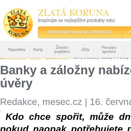
ZLATÁ KORUNA
Inspirujte se nejlepšími produkty roku
22 let tradice a kvality na finančním trhu
POROVNÁNÍ FINANČNÍCH PRODUKTŮ
F
Životní
Penzijní
Hypotéky
Karty
Účty
pojištění
spoření
ZLATÁ KORUNA
»
Zprávy
»
Bankovní úvěry
» Banky a záložny nabízejí 5% úroky. 
Banky a záložny nabíze
úvěry
Redakce, mesec.cz
|
16. červn
Kdo chce spořit, může dn
pokud naopak potřebujete p