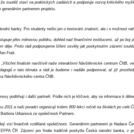
že soutěž staví na praktických zadáních a podporuje rozvoj kritického myšlen
 generálním partnerem projektu.
árodní banky. Pro studenty nešlo jen o testování znalostí, ale i o možnost nah
 vstupuje přes měnovou politiku, dohled nad finančními institucemi, až po bo
něm děje. Proto rádi podporujeme šíření osvěty jak poskytnutím zázemí soutě
an Frait.
.
„Všichni finalisté navštívili naše interaktivní Návštěvnické centrum ČNB, ve
gogů o tato témata a rádi je budeme i nadále podporovat, ať již prostřed
elka Návštěvnického centra ČNB.
vy podtrhují i další partneři. Podle nich je klíčové, aby se informace k dět
ku 2011 a naši poradci organizují kolem 800 lekcí ročně na školách po celé Č
 Barbora Urbanová ze společnosti Partners.
lejí vizi finančně vzdělané společnosti. Generálním partnerem je Nadace Če
 EFPA ČR. Zázemí pro finále tradičně poskytla Česká národní banka, v je