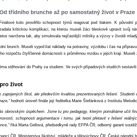
Od třídního brunche až po samostatný život v Praze
Finálové kolo prověřilo schopnost týmů reagovat pod tlakem. K původní př
zadala kritickou komplikaci, na kterou museli žáci bleskově upravit svůj ná
tos navržena tak, aby simulovala nejčastější milníky a výzvy v životě mladýc
ídní brunch. Museli vypočítat náklady na potraviny, výzdobu i čas na přípravu
ho rozpočtu čtyřčlenné domácnosti s průměrnou mzdou v jejich kraji. Museli zoh
 téma stěhování do Prahy za studiem. Ve svých případových studiích sestavili
pro život
m zapojených škol, ale především kvalitou prezentovaných řešení. Studenti
raze,“
hodnotí úroveň finále její ředitelka Marie Štefánková z Institutu Metodi
o nás obrovským úspěchem. Jsme tu pro pedagogy, kterým pomáháme učit fi
ovosti, schopnosti argumentace i tomu, jak teorii přetavit v řešení reálnýc
ance,”
říká Marta Gellová, předsedkyně rady EFPA ČR, odborný garant soutěž
financí ČR, Ministerstva školství, mládeže a tělovýchovy ČR, České národní