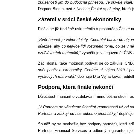
zkušenosti jim do budoucna přinesou. Je skvělé vidět, 
Dagmar Biersaková z Nadace České spořitelny, která je
Zázemí v srdci české ekonomiky
Finále se již tradičně uskutečnilo v prostorách České n
„Svět financí je velmi složitý. Centrální banka do něj
důležité, aby co nejvíce lidí rozumělo tomu, co se v 
vzdělávacích materiálů,“
vysvětluje viceguvernér ČNB J
Žáci dostali také možnost podívat se do zákulisí ČNB
svět peněz a ekonomiky. Ceníme si zájmu žáků i peda
výukových materiálů,”
doplňuje Dita Vejnárková, ředit
Podpora, která finále nekončí
Důležitost finančního vzdělávání mimo běžné školní osno
„V Partners se věnujeme finanční gramotnosti už od ro
Partners a získají od nás odborné přednášky,“
doplňuje
Soutěž by se neobešla bez podpory partnerů, kteří sdí
Partners Financial Services a odborným garantem je