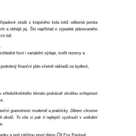
ípadové studii z krajského kola totiž odborná porota
vrh a obhájit jej. Šlo například o výpadek plánovaného
h lidí:
.
lednit fixní i variabilní výdaje, tvořit rezervy a
 podrobný finanční plán včetně nákladů na bydlení,
 u středoškolského tématu prokázali skvělou schopnost
ca.
nanční gramotnost moderně a prakticky. Dětem chceme
h úkolů. To vše si pak ti nejlepší vyzkouší v unikátní
e.
 banky a pod záštitou první dámy ČR Evy Pavlové.