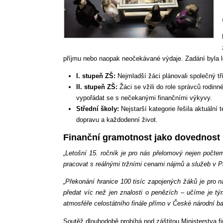
příjmu nebo naopak neočekávané výdaje. Zadání byla le
I. stupeň ZŠ:
Nejmladší žáci plánovali společný tř
II. stupeň ZŠ:
Žáci se vžili do role správců rodinné
vypořádat se s nečekanými finančními výkyvy.
Střední školy:
Nejstarší kategorie řešila aktuální
dopravu a každodenní život.
Finanční gramotnost jako dovednost 
„Letošní 15. ročník je pro nás přelomový nejen počte
pracovat s reálnými tržními cenami nájmů a služeb v P
„Překonání hranice 100 tisíc zapojených žáků je pr
předat víc než jen znalosti o penězích – učíme je tým
atmosféře celostátního finále přímo v České národní b
Soutěž dlouhodobě probíhá pod záštitou Ministerstva 