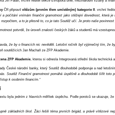
íká Jiří Palán, vrchní ředitel sekce Evropská unie, mezinárodní vztahy a fina
ovy
ČR připravil
vítězům (prvním třem umístěným) kategorie II
. vrchní řed
í a počítání vnímám finanční gramotnost jako stěžejní dovednost, která je 
ozpočtem, a to je přesně to, co je tato Soutěž učí. Je proto naše povinnost 
amotnost potvrdil, že úroveň znalostí českých žáků a studentů má vzestupnou
da, že by o financích nic nevěděli. Letošní ročník byl výjimečný tím, že by
eň soutěžících Jan Machaň ze ZFP Akademie.
 cena ZFP Akademie
, kterou si odnesla Integrovaná střední škola technická 
 rady České národní banky, který Soutěž dlouhodobě podporuje a nad letošní
ás. Soutěž Finanční gramotnost pomáhá úspěšně a dlouhodobě šířit toto po
ístup k osobním financím.“
í
ntextu byla jedním z hlavních měřítek úspěchu. Podle porotců se ukazuje, že
upně základních škol. Žáci řešili téma prvních brigád, a právě vítězové ne