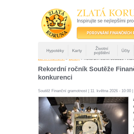
ZLATÁ KOR
Inspirujte se nejlepšími pr
22 let tradice a kvality na 
POROVNÁNÍ FINANČNÍCH
Životní
Hypotéky
Karty
Účty
pojištění
ZLATÁ KORUNA
»
Zprávy
» Rekordní ročník Soutěže Finančn
Rekordní ročník Soutěže Finančn
konkurenci
Soutěž Finanční gramotnost
|
11. května 2026 - 10:00