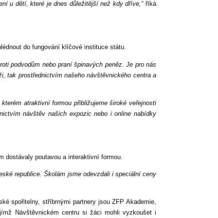
í u dětí, které je dnes důležitější než kdy dříve,“
říká
lédnout do fungování klíčové instituce státu.
j proti podvodům nebo praní špinavých peněz. Je pro nás
ži, tak prostřednictvím našeho návštěvnického centra a
 kterém atraktivní formou přibližujeme široké veřejnosti
nictvím návštěv našich expozic nebo i online nabídky
em dostávaly poutavou a interaktivní formou.
eské republice. Školám jsme odevzdali i speciální ceny
ské spořitelny, stříbrnými partnery jsou ZFP Akademie,
jímž Návštěvnickém centru si žáci mohli vyzkoušet i