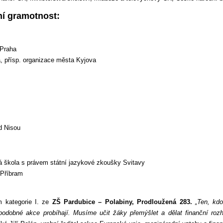
ní gramotnost:
 Praha
a, přísp. organizace města Kyjova
d Nisou
 škola s právem státní jazykové zkoušky Svitavy
 Příbram
 kategorie I. ze
ZŠ Pardubice – Polabiny, Prodloužená 283.
„Ten, kd
podobné akce probíhají. Musíme učit žáky přemýšlet a dělat finanční ro