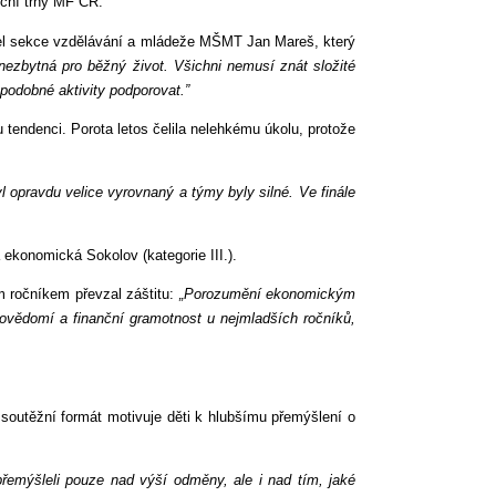
nční trhy MF ČR.
itel sekce vzdělávání a mládeže MŠMT Jan Mareš, který
nezbytná pro běžný život. Všichni nemusí znát složité
podobné aktivity podporovat.”
 tendenci. Porota letos čelila nelehkému úkolu, protože
l opravdu velice vyrovnaný a týmy byly silné. Ve finále
a ekonomická Sokolov (kategorie III.).
m ročníkem převzal záštitu:
„Porozumění ekonomickým
vědomí a finanční gramotnost u nejmladších ročníků,
 soutěžní formát motivuje děti k hlubšímu přemýšlení o
přemýšleli pouze nad výší odměny, ale i nad tím, jaké