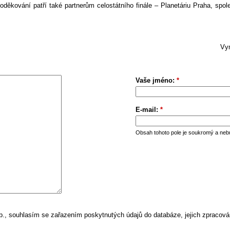
. Poděkování patří také partnerům celostátního finále – Planetáriu Praha, sp
Vym
Vaše jméno:
*
E-mail:
*
Obsah tohoto pole je soukromý a neb
, souhlasím se zařazením poskytnutých údajů do databáze, jejich zpracová