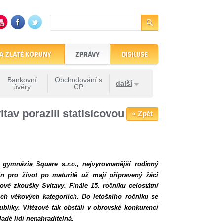
A ZLATÉ KORUNY
ZPRÁVY
DISKUSE
Bankovní
Obchodování s
další
úvěry
CP
tav porazili statisícovou
« Zpět
 gymnázia Square s.r.o., nejvyrovnanější rodinný
án pro život po maturitě už mají připravený žáci
vé zkoušky Svitavy. Finále 15. ročníku celostátní
ech věkových kategoriích. Do letošního ročníku se
ubliky. Vítězové tak obstáli v obrovské konkurenci
ladé lidi nenahraditelná.