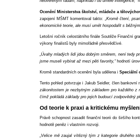
neověřeným radám, například i od umělé inteligence,”
ř
Ocenění Ministerstva školství, mládeže a tělových
zapojení MŠMT komentoval takto:
„Kromě čtení, psan
ekonomické teorie, ale musí umět hospodařit s běžným r
Letošní ročník celostátního finále Soutěže Finanční gr
výkony finalistů byly mimořádně přesvědčivé.
„Úvahy mladých lidí jdou dobrým směrem, není tedy prav
jsme museli vybírat až mezi pěti favority,“
hodnotí úrov
Kromě standardních ocenění byla udělena i
Speciální
Tento pohled potvrzuje i Jakub Seidler, člen bankovní
zákonitostem je nezbytným základem pro každého z n
čímž pokládá základy pro jejich budoucí zodpovědný př
Od teorie k praxi a kritickému myšlen
Právě schopnost zasadit finanční teorii do širšího ko
hodnotě peněz i vlastním rozvoji.
„Velice mě zaujal vítězný tým z kategorie druhého st