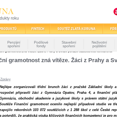
UNA
odukty roku
finančním trhu
 PRODUKTŮ
FINTECH
SOUTĚŽ ZLATÁ KORUNA
FÓR
Penzijní
Podílové
Stavební
Neživotní
spoření
fondy
spoření
pojištění
í gramotnost zná vítěze. Žáci z Prahy a Svitav porazili statisícovou konkurenci
í gramotnost zná vítěze. Žáci z Prahy a Svi
|
Zprávy
Nejlépe zorganizovali třídní brunch žáci z pražské Základní školy a
rozpočet připravili žáci z Gymnázia Opatov, Praha 4, a finanční pl
Gymnázia, obchodní akademie a jazykové školy s právem státní jazyko
Soutěže Finanční gramotnost ocenilo nejlepší případové studie ve tř
zapojilo rekordních 103 072 soutěžících z 1 288 škol z celé České rep
a potvrdili, že praktická výuka klíčových finančních kompetencí je pro m