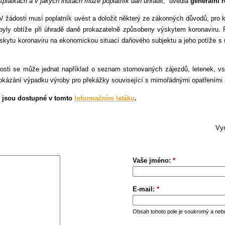
splátkách a v jakých lhůtách může poplatník daň uhradit
,“ uvedla
generální ř
V žádosti musí poplatník uvést a doložit některý ze zákonných důvodů, pro k
byly obtíže při úhradě daně prokazatelně způsobeny výskytem koronaviru.
ýskytu koronaviru na ekonomickou situaci daňového subjektu a jeho potíže s
nosti se může jednat například o seznam stornovaných zájezdů, letenek, vs
rokázání výpadku výroby pro překážky související s mimořádnými opatřeními 
y jsou dostupné v tomto
Informačním letáku
.
Vym
Vaše jméno:
*
E-mail:
*
Obsah tohoto pole je soukromý a neb