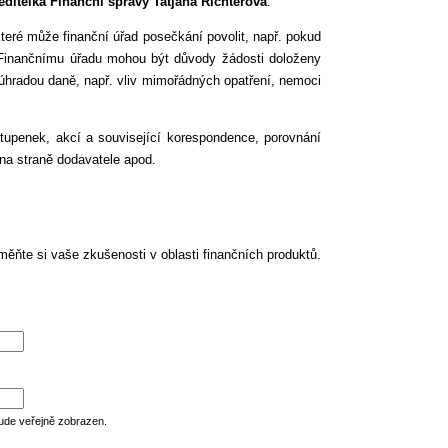
editelka Finanční správy Tatjana Richterová
.
teré může finanční úřad posečkání povolit, např. pokud
 Finančnímu úřadu mohou být důvody žádosti doloženy
 úhradou daně, např. vliv mimořádných opatření, nemoci
tupenek, akcí a související korespondence, porovnání
na straně dodavatele apod.
ěňte si vaše zkušenosti v oblasti finančních produktů.
ude veřejně zobrazen.