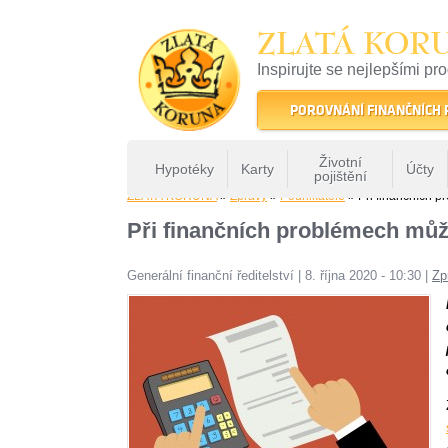
ZLATÁ KOR
Inspirujte se nejlepšími pr
22 let tradice a kvality na 
POROVNÁNÍ FINANČNÍCH
Životní
Hypotéky
Karty
Účty
pojištění
ZLATÁ KORUNA
»
Zprávy
»
Podnikatelé
» Při finančních 
Při finančních problémech můž
Generální finanční ředitelství
|
8. října 2020 - 10:30
|
Zp