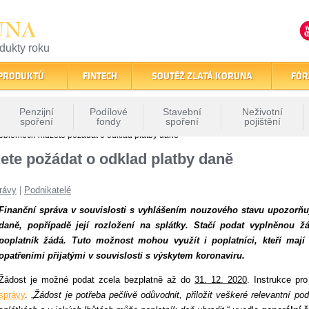
UNA
odukty roku
finančním trhu
 PRODUKTŮ
FINTECH
SOUTĚŽ ZLATÁ KORUNA
FÓR
Penzijní
Podílové
Stavební
Neživotní
spoření
fondy
spoření
pojištění
problémech můžete požádat o odklad platby daně
ete požádat o odklad platby daně
rávy
|
Podnikatelé
Finanční správa v souvislosti s vyhlášením nouzového stavu upozorňu
daně, popřípadě její rozložení na splátky. Stačí podat vyplněnou 
poplatník žádá. Tuto možnost mohou využít i poplatníci, kteří ma
opatřeními přijatými v souvislosti s výskytem koronaviru.
Žádost je možné podat zcela bezplatně až do
31. 12. 2020
. Instrukce pr
správy
. „
Žádost je potřeba pečlivě odůvodnit, přiložit veškeré relevantní p