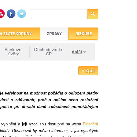
A ZLATÉ KORUNY
ZPRÁVY
DISKUSE
Bankovní
Obchodování s
další
úvěry
CP
« Zpět
je veřejnost na možnost požádat o odložení platby
žádost a zdůvodnit, proč o odklad nebo rozložení
jí potíže při úhradě daně způsobené mimořádnými
o vyplnění a její vzor jsou dostupné na webu
Finanční
odklady. Obsahovat by měla i informaci, v jak vysokých