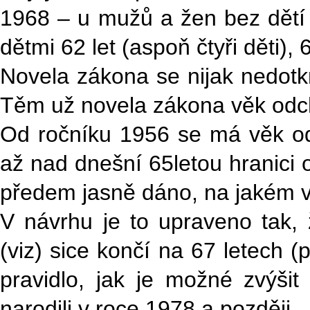
1968 – u mužů a žen bez dětí 
dětmi 62 let (aspoň čtyři děti), 63
Novela zákona se nijak nedotkn
Těm už novela zákona věk od
Od ročníku 1956 se má věk o
až nad dnešní 65letou hranici 
předem jasně dáno, na jakém v
V návrhu je to upraveno tak
(viz) sice končí na 67 letech 
pravidlo, jak je možné zvýšit
narodili v roce 1978 a později.