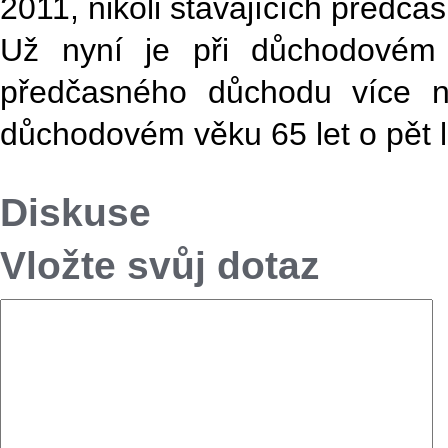
2011, nikoli stávajících předč
Už nyní je při důchodovém
předčasného důchodu více ne
důchodovém věku 65 let o pět l
Diskuse
Vložte svůj dotaz