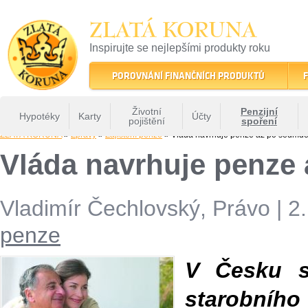
ZLATÁ KORUNA
Inspirujte se nejlepšími produkty roku
22 let tradice a kvality na finančním trhu
POROVNÁNÍ FINANČNÍCH PRODUKTŮ
F
Životní
Penzijní
Hypotéky
Karty
Účty
pojištění
spoření
ZLATÁ KORUNA
»
Zprávy
»
Zajištění penze
» Vláda navrhuje penze až po sedmde
Vláda navrhuje penze
Vladimír Čechlovský, Právo
|
2.
penze
V Česku s
starobního