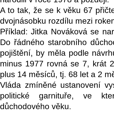
A to tak, že se k věku 67 přič
dvojnásobku rozdílu mezi roke
Příklad: Jitka Nováková se naro
Do řádného starobního důchod
pojištění, by měla podle návrh
minus 1977 rovná se 7, krát 2
plus 14 měsíců, tj. 68 let a 2 m
Vláda zmíněné ustanovení vys
politické garnituře, ve k
důchodového věku.