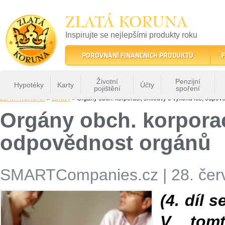
ZLATÁ KORUNA
Inspirujte se nejlepšími produkty roku
22 let tradice a kvality na finančním trhu
POROVNÁNÍ FINANČNÍCH PRODUKTŮ
F
Životní
Penzijní
Hypotéky
Karty
Účty
pojištění
spoření
ZLATÁ KORUNA
»
Zprávy
» Orgány obch. korporací, smlouvy o výkonu fce, odpov
Orgány obch. korporac
odpovědnost orgánů
SMARTCompanies.cz
|
28. čer
(4. díl 
V tomt