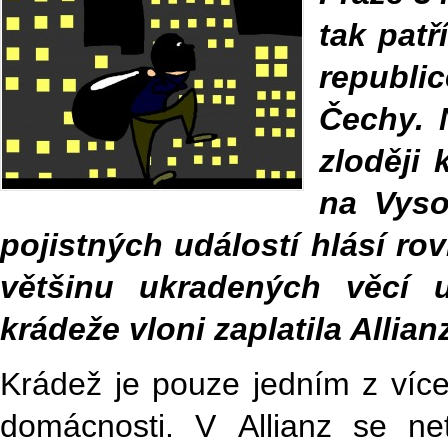
tak pat
republi
Čechy. 
zloději
na Vyso
pojistných událostí hlásí r
většinu ukradených věcí u
krádeže vloni zaplatila Allia
Krádež je pouze jedním z více 
domácnosti. V Allianz se ne