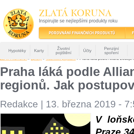
ZLATÁ KORUNA
Inspirujte se nejlepšími produkty roku
22 let tradice a kvality na finančním trhu
POROVNÁNÍ FINANČNÍCH PRODUKTŮ
F
Životní
Penzijní
Hypotéky
Karty
Účty
pojištění
spoření
ZLATÁ KORUNA
»
Zprávy
»
Neživotní pojištění
» Praha láká podle Allianz zloděje 
Praha láká podle Allia
regionů. Jak postupov
Redakce
|
13. března 2019 - 7
V loňsk
Praze 3