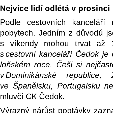
Nejvíce lidí odlétá v prosinci
Podle cestovních kanceláří
pobytech. Jedním z důvodů jso
s víkendy mohou trvat až 
s
cestovní kanceláří Čedok je 
loňském roce. Češi si nejčastě
v
Dominikánské republice,
ve Španělsku, Portugalsku n
mluvčí CK Čedok.
Výrazný nárůst poptávky zaz