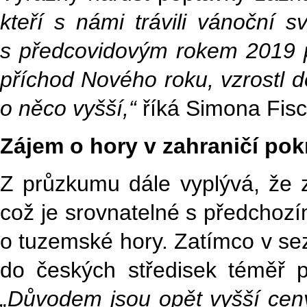
kteří s námi trávili vánoční s
s předcovidovým rokem 2019 pět
příchod Nového roku, vzrostl d
o něco vyšší,“
říká Simona Fisc
Zájem o hory v zahraničí pok
Z průzkumu dále vyplývá, že 
což je srovnatelné s předchozím
o tuzemské hory. Zatímco v se
do českých středisek téměř p
„Důvodem jsou opět vyšší ceny