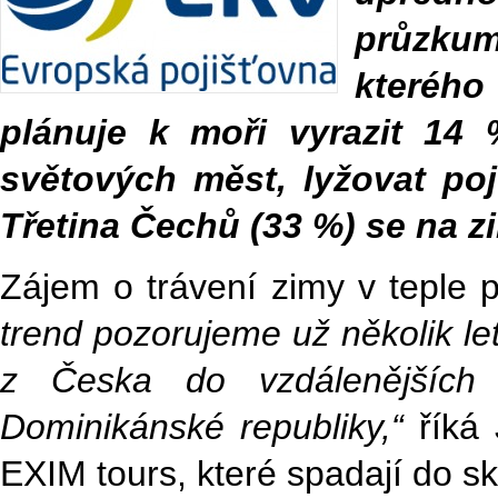
průzku
kterého 
plánuje k moři vyrazit 14
světových měst, lyžovat po
Třetina Čechů (33 %) se na 
Zájem o trávení zimy v teple p
trend pozorujeme už několik l
z Česka do vzdálenějších 
Dominikánské republiky,“
říká 
EXIM tours, které spadají do sk