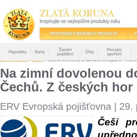
ZLATÁ KORUNA
Inspirujte se nejlepšími produkty roku
22 let tradice a kvality na finančním trhu
POROVNÁNÍ FINANČNÍCH PRODUKTŮ
F
Životní
Penzijní
Hypotéky
Karty
Účty
pojištění
spoření
ZLATÁ KORUNA
»
Zprávy
» Na zimní dovolenou do zahraničí se chystá 34 % Čechů
Na zimní dovolenou do
Čechů. Z českých hor 
ERV Evropská pojišťovna
|
29.
Češi pr
upředn