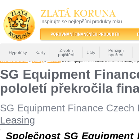
ZLATÁ KORUNA
Inspirujte se nejlepšími produkty roku
22 let tradice a kvality na finančním trhu
POROVNÁNÍ FINANČNÍCH PRODUKTŮ
F
Životní
Penzijní
Hypotéky
Karty
Účty
pojištění
spoření
ZLATÁ KORUNA
»
Zprávy
»
Leasing
» SG Equipment Finance meziročně roste, v pr
SG Equipment Finance
pololetí překročila fi
SG Equipment Finance Czech 
Leasing
Společnost SG Equipment F