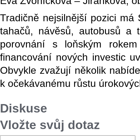
Eva Zvoníčková – Jiránková, o
Tradičně nejsilnější pozici má
tahačů, návěsů, autobusů a tě
porovnání s loňským rokem p
financování nových investic uv
Obvykle zvažují několik nabíd
k očekávanému růstu úrokových 
Diskuse
Vložte svůj dotaz