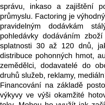
správu, inkaso a zajištění p
průmyslu. Factoring je výhodný
pravidelným dodávkám stál
pohledávky dodáváním zboží 
splatnosti 30 až 120 dnů, ja
distribuce pohonných hmot, aut
zemědělci, dodavatelé do ob
druhů služeb, reklamy, mediální
Financování na základě post
výkyvy ve výši okamžité hotov
toky. Mohou ho využít jak začí