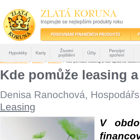
ZLATÁ KORUNA
Inspirujte se nejlepšími produkty roku
22 let tradice a kvality na finančním trhu
POROVNÁNÍ FINANČNÍCH PRODUKTŮ
F
Životní
Penzijní
Hypotéky
Karty
Účty
pojištění
spoření
ZLATÁ KORUNA
»
Zprávy
»
Leasing
» Kde pomůže leasing a kde uplatníte factori
Kde pomůže leasing a 
Denisa Ranochová, Hospodářs
Leasing
V obdo
financ