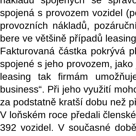
nákladů spojených se správo
spojená s provozem vozidel (p
provozních nákladů, pozáručn
bere ve většině případů leasin
Fakturovaná částka pokrývá p
spojené s jeho provozem, jako j
leasing tak firmám umožňuj
business“. Při jeho využití mo
za podstatně kratší dobu než př
V loňském roce předali člensk
392 vozidel. V současné době 