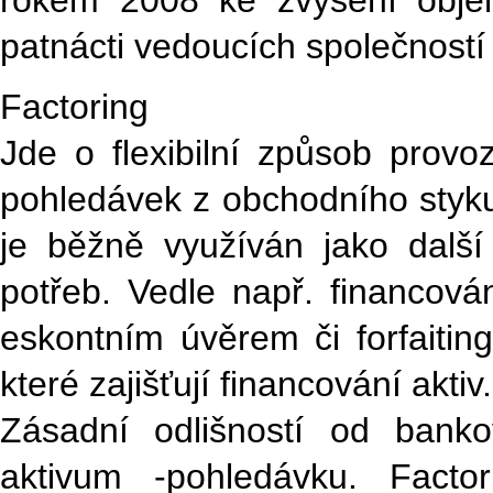
rokem 2008 ke zvýšení obje
patnácti vedoucích společnost
Factoring
Jde o flexibilní způsob provo
pohledávek z obchodního styku 
je běžně využíván jako další
potřeb. Vedle např. financová
eskontním úvěrem či forfaiting
které zajišťují financování aktiv.
Zásadní odlišností od bank
aktivum -pohledávku. Factor