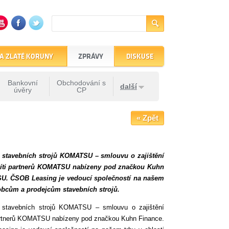
A ZLATÉ KORUNY
ZPRÁVY
DISKUSE
Bankovní
Obchodování s
další
úvěry
CP
« Zpět
 stavebních strojů KOMATSU – smlouvu o zajištění
 síti partnerů KOMATSU nabízeny pod značkou Kuhn
ATSU. ČSOB Leasing je vedoucí společností na našem
robcům a prodejcům stavebních strojů.
 stavebních strojů KOMATSU – smlouvu o zajištění
partnerů KOMATSU nabízeny pod značkou Kuhn Finance.