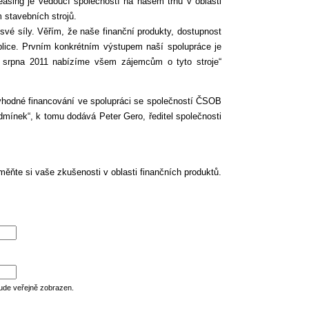
easing je vedoucí společností na našem trhu v oblasti
 stavebních strojů.
 své síly. Věřím, že naše finanční produkty, dostupnost
blice. Prvním konkrétním výstupem naší spolupráce je
 srpna 2011 nabízíme všem zájemcům o tyto stroje“
výhodné financování ve spolupráci se společností ČSOB
mínek“, k tomu dodává Peter Gero, ředitel společnosti
ěňte si vaše zkušenosti v oblasti finančních produktů.
ude veřejně zobrazen.