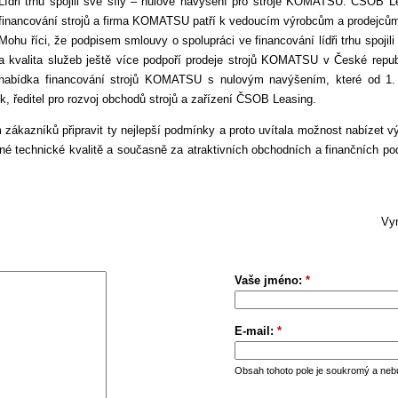
Lídři trhu spojili své síly – nulové navýšení pro stroje KOMATSU. ČSOB L
financování strojů a firma KOMATSU patří k vedoucím výrobcům a prodejcům
Mohu říci, že podpisem smlouvy o spolupráci ve financování lídři trhu spojili
a kvalita služeb ještě více podpoří prodeje strojů KOMATSU v České repu
nabídka financování strojů KOMATSU s nulovým navýšením, které od 1.
, ředitel pro rozvoj obchodů strojů a zařízení ČSOB Leasing.
ákazníků připravit ty nejlepší podmínky a proto uvítala možnost nabízet 
 technické kvalitě a současně za atraktivních obchodních a finančních pod
Vym
Vaše jméno:
*
E-mail:
*
Obsah tohoto pole je soukromý a neb