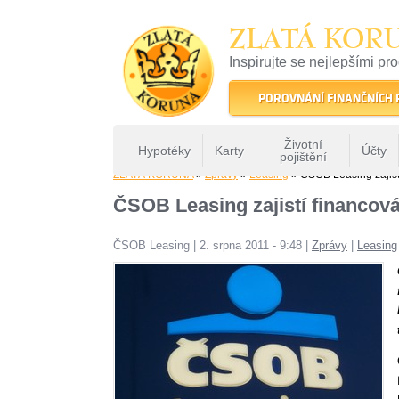
ZLATÁ KOR
Inspirujte se nejlepšími pr
22 let tradice a kvality na 
POROVNÁNÍ FINANČNÍCH
Životní
Hypotéky
Karty
Účty
pojištění
ZLATÁ KORUNA
»
Zprávy
»
Leasing
» ČSOB Leasing zajis
ČSOB Leasing zajistí financo
ČSOB Leasing
|
2. srpna 2011 - 9:48
|
Zprávy
|
Leasing