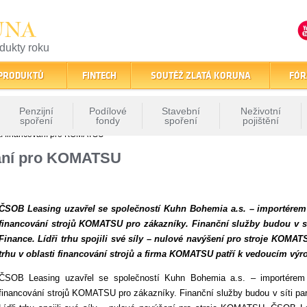
UNA
odukty roku
finančním trhu
 PRODUKTŮ
FINTECH
SOUTĚŽ ZLATÁ KORUNA
FÓR
Penzijní
Podílové
Stavební
Neživotní
spoření
fondy
spoření
pojištění
tí financování pro KOMATSU
vání pro KOMATSU
ČSOB Leasing uzavřel se společností Kuhn Bohemia a.s. – importérem
financování strojů KOMATSU pro zákazníky. Finanční služby budou v
Finance. Lídři trhu spojili své síly – nulové navýšení pro stroje KOM
trhu v oblasti financování strojů a firma KOMATSU patří k vedoucím vý
ČSOB Leasing uzavřel se společností Kuhn Bohemia a.s. – importérem
financování strojů KOMATSU pro zákazníky. Finanční služby budou v síti 