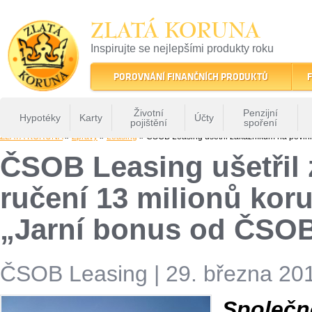
ZLATÁ KORUNA
Inspirujte se nejlepšími produkty roku
22 let tradice a kvality na finančním trhu
POROVNÁNÍ FINANČNÍCH PRODUKTŮ
F
Životní
Penzijní
Hypotéky
Karty
Účty
pojištění
spoření
ZLATÁ KORUNA
»
Zprávy
»
Leasing
» ČSOB Leasing ušetřil zákazníkům na povinn
ČSOB Leasing ušetřil
ručení 13 milionů kor
„Jarní bonus od ČSOB
ČSOB Leasing
|
29. března 201
Společ