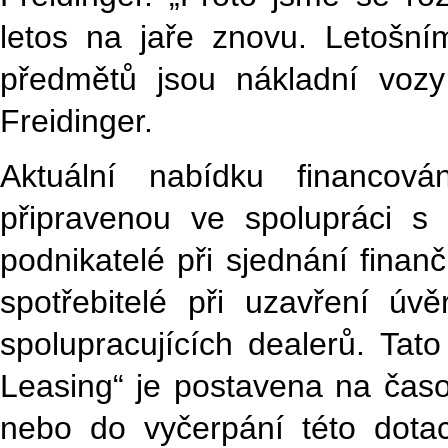
letos na jaře znovu. Letošn
předmětů jsou nákladní vozy
Freidinger.
Aktuální nabídku financov
připravenou ve spolupráci s
podnikatelé při sjednání finan
spotřebitelé při uzavření ú
spolupracujících dealerů. T
Leasing“ je postavena na čas
nebo do vyčerpání této dota