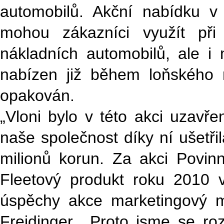
automobilů. Akční nabídku 
mohou zákazníci využít při
nákladních automobilů, ale i 
nabízen již během loňského 
opakován.
„Vloni bylo v této akci uzav
naše společnost díky ní ušetř
milionů korun. Za akci Povin
Fleetový produkt roku 2010 v
úspěchy akce marketingový m
Freidinger. „Proto jsme se ro