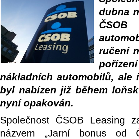
dubna n
ČSOB L
automob
ručení 
poříze
nákladních automobilů, ale 
byl nabízen již během loňsk
nyní opakován.
Společnost ČSOB Leasing z
názvem „Jarní bonus od Č