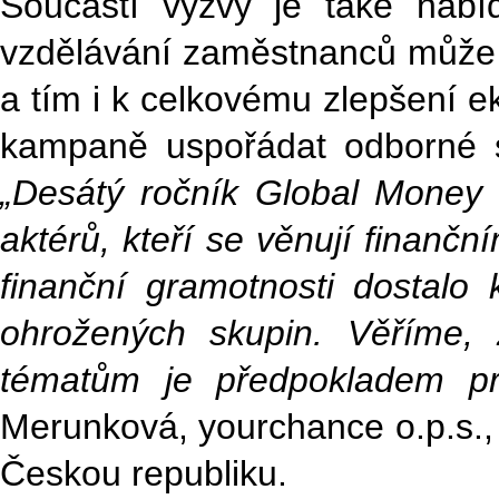
Součástí výzvy je také nab
vzdělávání zaměstnanců může př
a tím i k celkovému zlepšení 
kampaně uspořádat odborné se
„Desátý ročník Global Money We
aktérů, kteří se věnují finanč
finanční gramotnosti dostalo 
ohrožených skupin. Věříme, 
tématům je předpokladem pro
Merunková, yourchance o.p.s.,
Českou republiku.