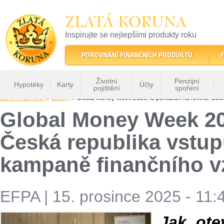
ZLATÁ KORUNA
Inspirujte se nejlepšími produkty roku
22 let tradice a kvality na finančním trhu
POROVNÁNÍ FINANČNÍCH PRODUKTŮ
F
Životní
Penzijní
Hypotéky
Karty
Účty
pojištění
spoření
ZLATÁ KORUNA
»
Zprávy
» Global Money Week 2026: O penězích na rovinu. Česká
Global Money Week 20
Česká republika vstup
kampaně finančního v
EFPA
|
15. prosince 2025 - 11:
Jak ote