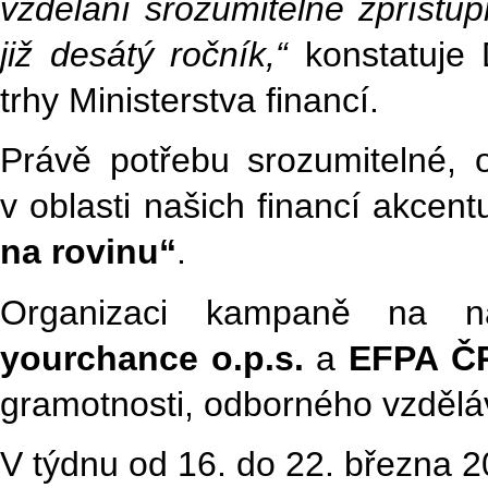
vzdělání srozumitelně zpřístup
již desátý ročník,“
konstatuje D
trhy Ministerstva financí.
Právě potřebu srozumitelné,
v oblasti našich financí akce
na rovinu“
.
Organizaci kampaně na náro
yourchance o.p.s.
a
EFPA Č
gramotnosti, odborného vzděláv
V týdnu od 16. do 22. března