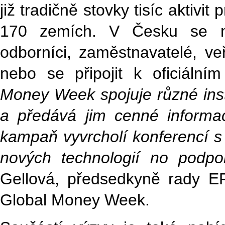
již tradičně stovky tisíc aktivi
170 zemích. V Česku se moh
odborníci, zaměstnavatelé, veř
nebo se připojit k oficiální
Money Week spojuje různé inst
a předává jim cenné informac
kampaň vyvrcholí konferencí s
nových technologií no podpor
Gellová, předsedkyně rady E
Global Money Week.