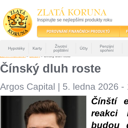
ZLATÁ KORUNA
Inspirujte se nejlepšími produkty roku
22 let tradice a kvality na finančním trhu
POROVNÁNÍ FINANČNÍCH PRODUKTŮ
F
Životní
Penzijní
Hypotéky
Karty
Účty
pojištění
spoření
ZLATÁ KORUNA
»
Zprávy
» Čínský dluh roste
Čínský dluh roste
Argos Capital
|
5. ledna 2026 -
Čínští 
reakci
budou 