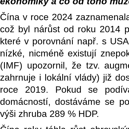
ekonomiky a co od toho mů
Čína v roce 2024 zaznamenala
což byl nárůst od roku 2014 p
které v porovnání např. s USA 
nízké, nicméně existují znepok
(IMF) upozornil, že tzv. augm
zahrnuje i lokální vlády) již 
roce 2019. Pokud se podív
domácností, dostáváme se po
výši zhruba 289 % HDP.