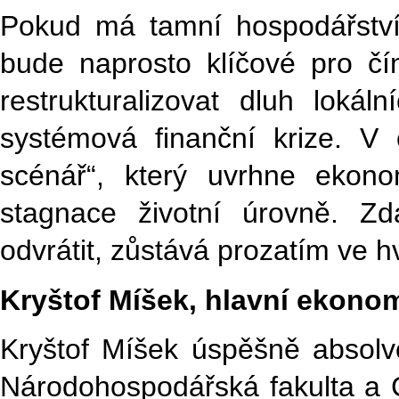
Pokud má tamní hospodářství
bude naprosto klíčové pro č
restrukturalizovat dluh loká
systémová finanční krize. V
scénář“, který uvrhne ekono
stagnace životní úrovně. Z
odvrátit, zůstává prozatím ve 
Kryštof Míšek, hlavní ekono
Kryštof Míšek úspěšně absolv
Národohospodářská fakulta a Ce