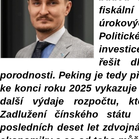
fiskál
úrokový
Politick
investi
řešit 
porodnosti. Peking je tedy p
ke konci roku 2025 vykazuje
další výdaje rozpočtu, kt
Zadlužení čínského státu
posledních deset let zdvojn