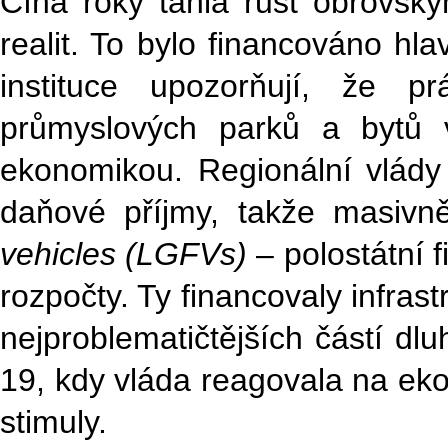
Čína roky táhla růst obrovským
realit. To bylo financováno hl
instituce upozorňují, že pr
průmyslových parků a bytů 
ekonomikou. Regionální vlády
daňové příjmy, takže masivně
vehicles (LGFVs)
– polostátní f
rozpočty. Ty financovaly infrast
nejproblematičtějších částí dl
19, kdy vláda reagovala na eko
stimuly.