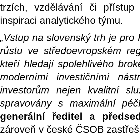
trzích, vzdělávání či přístup
inspiraci analytického týmu.
„Vstup na slovenský trh je pro 
růstu ve středoevropském re
kteří hledají spolehlivého bro
moderními investičními nást
investorům nejen kvalitní služ
spravovány s maximální péčí
generální ředitel a předse
zároveň v české ČSOB zastřešuj