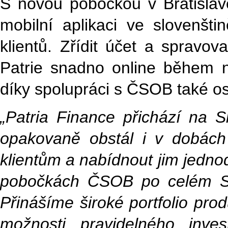
S novou pobočkou v Bratislavě
mobilní aplikaci ve slovenštin
klientů. Zřídit účet a spravov
Patrie snadno online během 
díky spolupráci s ČSOB také 
„Patria Finance přichází na Sl
opakovaně obstál i v dobách 
klientům a nabídnout jim jedno
pobočkách ČSOB po celém Sl
Přinášíme široké portfolio pro
možnosti pravidelného inve