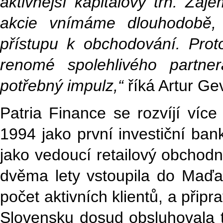
aktivnější kapitálový trh. Záj
akcie vnímáme dlouhodobě, 
přístupu k obchodování. Prot
renomé spolehlivého partne
potřebný impulz,“
říká Artur Ge
Patria Finance se rozvíjí více 
1994 jako první investiční ba
jako vedoucí retailový obchodn
dvěma lety vstoupila do Maďar
počet aktivních klientů, a přip
Slovensku dosud obsluhovala ti