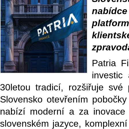
nabídce
platfor
klient
zpravoda
Patria F
investic
30letou tradicí, rozšiřuje sv
Slovensko otevřením pobočky 
nabízí moderní a za inovace
slovenském jazyce, komplexní 