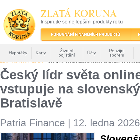
ZLATÁ KORUNA
Inspirujte se nejlepšími produkty roku
22 let tradice a kvality na finančním trhu
POROVNÁNÍ FINANČNÍCH PRODUKTŮ
F
Životní
Penzijní
Hypotéky
Karty
Účty
pojištění
spoření
ZLATÁ KORUNA
»
Zprávy
» Český lídr světa online investic Patria Finance vstupuj
Český lídr světa onlin
vstupuje na slovenský
Bratislavě
Patria Finance
|
12. ledna 2026
Slovenš