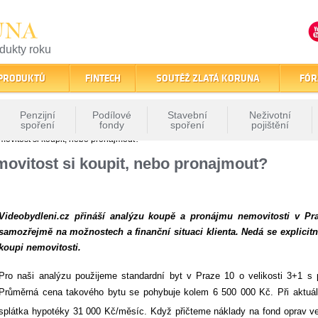
UNA
odukty roku
finančním trhu
 PRODUKTŮ
FINTECH
SOUTĚŽ ZLATÁ KORUNA
FÓR
Penzijní
Podílové
Stavební
Neživotní
spoření
fondy
spoření
pojištění
ovitost si koupit, nebo pronajmout?
movitost si koupit, nebo pronajmout?
Videobydleni.cz přináší analýzu koupě a pronájmu nemovitosti v Praz
samozřejmě na možnostech a finanční situaci klienta. Nedá se explicitn
koupi nemovitosti.
Pro naši analýzu použijeme standardní byt v Praze 10 o velikosti 3+1 s
Průměrná cena takového bytu se pohybuje kolem 6 500 000 Kč. Při aktuá
splátka hypotéky 31 000 Kč/měsíc. Když přičteme náklady na fond oprav v