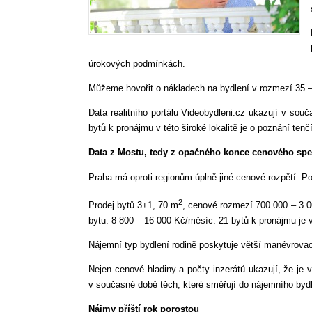
úrokových podmínkách.
Můžeme hovořit o nákladech na bydlení v rozmezí 35 –
Data realitního portálu Videobydleni.cz ukazují v sou
bytů k pronájmu v této široké lokalitě je o poznání te
Data z Mostu, tedy z opačného konce cenového spe
Praha má oproti regionům úplně jiné cenové rozpětí. P
2
Prodej bytů 3+1, 70 m
, cenové rozmezí 700 000 – 3 0
bytu: 8 800 – 16 000 Kč/měsíc. 21 bytů k pronájmu je
Nájemní typ bydlení rodině poskytuje větší manévrovac
Nejen cenové hladiny a počty inzerátů ukazují, že j
v současné době těch, které směřují do nájemního bydl
Nájmy příští rok porostou