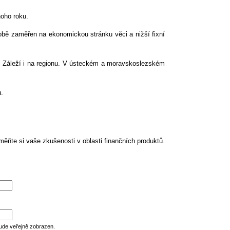
oho roku.
obě zaměřen na ekonomickou stránku věci a nižší fixní
u. Záleží i na regionu. V ústeckém a moravskoslezském
.
ěňte si vaše zkušenosti v oblasti finančních produktů.
ude veřejně zobrazen.