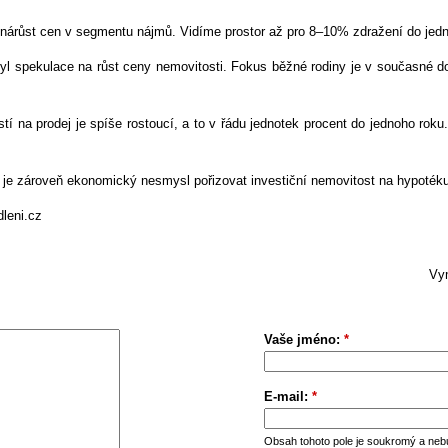
nárůst cen v segmentu nájmů. Vidíme prostor až pro 8–10% zdražení do jedn
l spekulace na růst ceny nemovitosti. Fokus běžné rodiny je v současné d
í na prodej je spíše rostoucí, a to v řádu jednotek procent do jednoho rok
je zároveň ekonomický nesmysl pořizovat investiční nemovitost na hypotéku
leni.cz
Vym
Vaše jméno:
*
E-mail:
*
Obsah tohoto pole je soukromý a neb