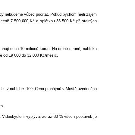
klady nebudeme vůbec počítat. Pokud bychom měli zájem
 ceně 7 500 000 Kč a splátkou 35 500 Kč při stejných
sahují cenu 10 milionů korun. Na druhé straně, nabídka
 je od 19 000 do 32 000 Kč/měsíc.
odeji v nabídce: 109. Cena pronájmů v Mostě uvedeného
tp.
t Videobydlení vyplývá, že až 80 % všech poptávek je