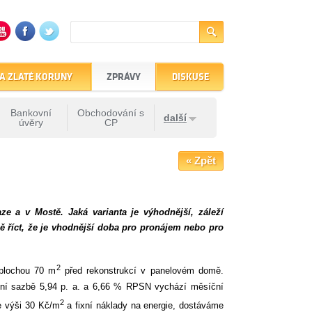
A ZLATÉ KORUNY
ZPRÁVY
DISKUSE
Bankovní
Obchodování s
další
úvěry
CP
« Zpět
e a v Mostě. Jaká varianta je výhodnější, záleží
ě říct, že je vhodnější doba pro pronájem nebo pro
2
 plochou 70 m
před rekonstrukcí v panelovém domě.
lní sazbě 5,94 p. a. a 6,66 % RPSN vychází měsíční
2
e výši 30 Kč/m
a fixní náklady na energie, dostáváme