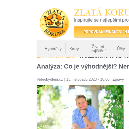
ZLATÁ KOR
Inspirujte se nejlepšími pr
22 let tradice a kvality na 
POROVNÁNÍ FINANČNÍCH
Životní
Hypotéky
Karty
Účty
pojištění
ZLATÁ KORUNA
»
Zprávy
» Analýza: Co je výhodnější? Nem
Analýza: Co je výhodnější? Ne
Videobydleni.cz
|
13. listopadu 2023 - 10:00
|
Zprávy