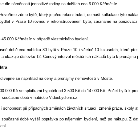
se dle náročnosti jednotlivé rodiny na dalších cca 6 000 Kč/měsíc.
Hovoříme zde o bytě, který je před rekonstrukcí, do naší kalkulace tyto ná
bydlet v Praze 10 rovnou v rekonstruovaném bytě, začínáme na pořizovací
 45 000 Kč/měsíc v případě vlastnického bydlení.
časné době cca nabídku 80 bytů v Praze 10 i včetně 10 luxusních, které pře
nčí a ukazuje číslovku 12. Cenový interval měsíčních nákladů bytu k pronájmu
ktra
odívejme se například na ceny a pronájmy nemovitostí v Mostě.
00 000 Kč se splátkami hypoték od 3 500 Kč do 14 000 Kč. Počet bytů k pr
 v současné době v nabídce Videobydleni.cz.
í schopnost při případných změnách životních situací, změně práce, školy a
e v současné době vyšší poptávka po nájemním bydlení, než po nákupu. Z da
ení.