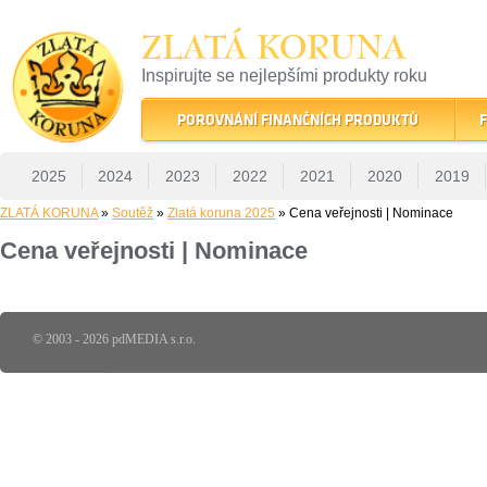
ZLATÁ KORUNA
Inspirujte se nejlepšími produkty roku
22 let tradice a kvality na finančním trhu
POROVNÁNÍ FINANČNÍCH PRODUKTŮ
F
2025
2024
2023
2022
2021
2020
2019
ZLATÁ KORUNA
»
Soutěž
»
Zlatá koruna 2025
» Cena veřejnosti | Nominace
Cena veřejnosti | Nominace
© 2003 - 2026 pdMEDIA s.r.o.