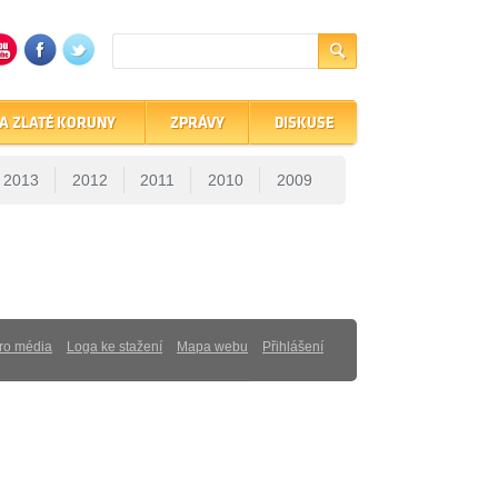
A ZLATÉ KORUNY
ZPRÁVY
DISKUSE
2013
2012
2011
2010
2009
ro média
Loga ke stažení
Mapa webu
Přihlášení