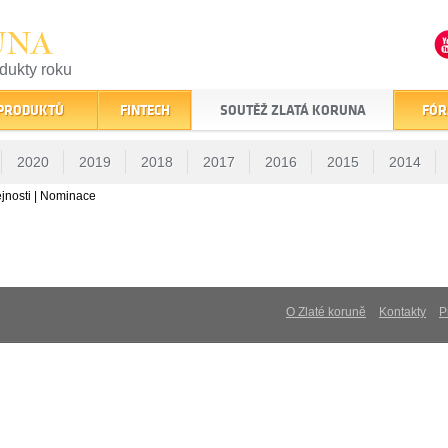
UNA
odukty roku
finančním trhu
 PRODUKTŮ
FINTECH
SOUTĚŽ ZLATÁ KORUNA
FÓR
2020
2019
2018
2017
2016
2015
2014
jnosti | Nominace
O Zlaté koruně
Kontakty
P