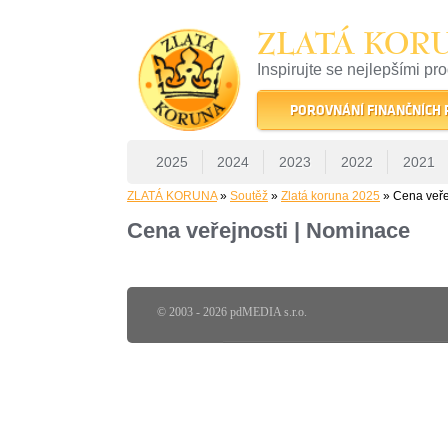
ZLATÁ KOR
Inspirujte se nejlepšími pr
22 let tradice a kvality na 
POROVNÁNÍ FINANČNÍCH
2025
2024
2023
2022
2021
ZLATÁ KORUNA
»
Soutěž
»
Zlatá koruna 2025
» Cena veře
Cena veřejnosti | Nominace
© 2003 - 2026 pdMEDIA s.r.o.