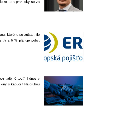
le roste a prakticky se za
ou, kterého se zúčastnilo
 9 % a 6 % plánuje pobyt
eznadějně „out“. I dnes v
mikiny s kapucí? Na druhou