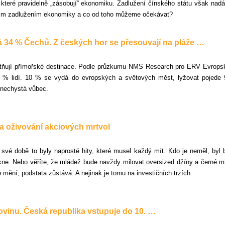
 které pravidelně „zásobují“ ekonomiku. Zadlužení čínského státu však nadá
oucím zadlužením ekonomiky a co od toho můžeme očekávat?
á 34 % Čechů. Z českých hor se přesouvají na pláže …
ostňují přímořské destinace. Podle průzkumu NMS Research pro ERV Evropsk
 14 % lidí. 10 % se vydá do evropských a světových měst, lyžovat pojede
 nechystá vůbec.
a oživování akciových mrtvol
své době to byly naprosté hity, které musel každý mít. Kdo je neměl, byl b
těkne. Nebo věříte, že mládež bude navždy milovat oversized džíny a černé 
 se mění, podstata zůstává. A nejinak je tomu na investičních trzích.
vinu. Česká republika vstupuje do 10. …