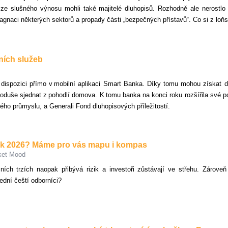
e ze slušného výnosu mohli také majitelé dluhopisů. Rozhodně ale nerostlo
agnaci některých sektorů a propady části „bezpečných přístavů“. Co si z loň
ních služeb
dispozici přímo v mobilní aplikaci Smart Banka. Díky tomu mohou získat do
duše sjednat z pohodlí domova. K tomu banka na konci roku rozšířila své po
o průmyslu, a Generali Fond dluhopisových příležitostí.
 rok 2026? Máme pro vás mapu i kompas
rket Mood
ních trzích naopak přibývá rizik a investoři zůstávají ve střehu. Zárove
řední čeští odborníci?