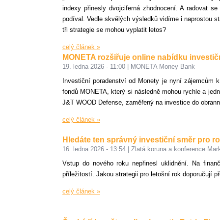
indexy přinesly dvojciferná zhodnocení. A radovat s
podíval. Vedle skvělých výsledků vidíme i naprostou st
tři strategie se mohou vyplatit letos?
celý článek »
MONETA rozšiřuje online nabídku investič
19. ledna 2026 - 11:00
|
MONETA Money Bank
Investiční poradenství od Monety je nyní zájemcům k 
fondů MONETA, který si následně mohou rychle a jedno
J&T WOOD Defense, zaměřený na investice do obrannéh
celý článek »
Hledáte ten správný investiční směr pro
16. ledna 2026 - 13:54
|
Zlatá koruna a konference Ma
Vstup do nového roku nepřinesl uklidnění. Na finanč
příležitostí. Jakou strategii pro letošní rok doporučují p
celý článek »