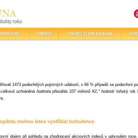
UNA
odukty roku
finančním trhu
 PRODUKTŮ
FINTECH
SOUTĚŽ ZLATÁ KORUNA
FÓR
řovali 1473 podezřelých pojistných událostí, v 66 % případů se podezření po
 celková uchráněná hodnota přesáhla 107 milionů Kč,“
hodnotí loňský rok
va.
utopilota mohou letos vystřídat turbulence
 první dojem při pohledu na zhodnocení akciových indexů v uplynulém roce.