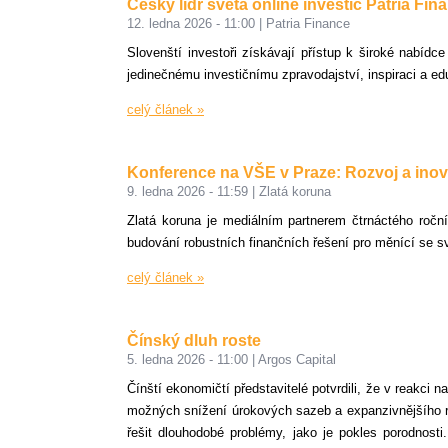
Český lídr světa online investic Patria Fi
12. ledna 2026 - 11:00
|
Patria Finance
Slovenští investoři získávají přístup k široké nabídc
jedinečnému investičnímu zpravodajství, inspiraci a ed
celý článek »
Konference na VŠE v Praze: Rozvoj a inov
9. ledna 2026 - 11:59
|
Zlatá koruna
Zlatá koruna je mediálním partnerem čtrnáctého roční
budování robustních finančních řešení pro měnící se sv
celý článek »
Čínský dluh roste
5. ledna 2026 - 11:00
|
Argos Capital
Čínští ekonomičtí představitelé potvrdili, že v reakci
možných snížení úrokových sazeb a expanzivnějšího rozp
řešit dlouhodobé problémy, jako je pokles porodnost