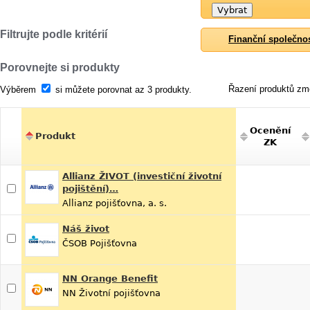
Filtrujte podle kritérií
Finanční společno
Porovnejte si produkty
Řazení produktů změ
Výběrem
si můžete porovnat az 3 produkty.
Ocenění
Produkt
ZK
Allianz ŽIVOT (investiční životní
pojištění)…
Allianz pojišťovna, a. s.
Náš život
ČSOB Pojišťovna
NN Orange Benefit
NN Životní pojišťovna