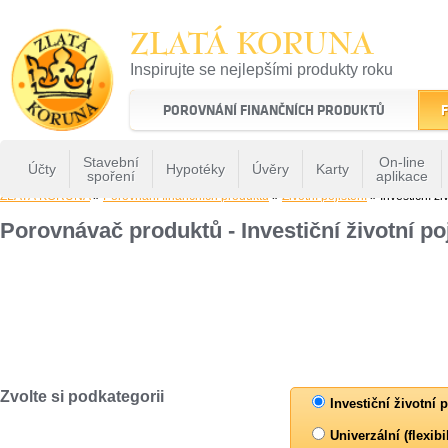
ZLATÁ KORUNA
Inspirujte se nejlepšími produkty roku
22 let tradice a kvality na finančním trhu
POROVNÁNÍ FINANČNÍCH PRODUKTŮ
F
Stavební
On-line
Účty
Hypotéky
Úvěry
Karty
spoření
aplikace
ZLATÁ KORUNA
»
Porovnání finančních produktů
»
Životní pojištění
» Investiční živ
Porovnávač produktů - Investiční životní poj
Zvolte si podkategorii
Investiční životní p
Univerzální (flexibi