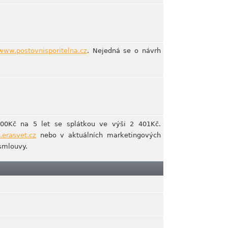
www.postovnisporitelna.cz
. Nejedná se o návrh
00Kč na 5 let se splátkou ve výši 2 401Kč.
erasvet.cz
nebo v aktuálních marketingových
smlouvy.