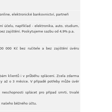
nline, elektronické bankovnictví, partneři
í účelu, například - elektronika, auto, studium,
 bez zajištění. Poskytujeme sazbu od 4,9% p.a.
00 000 Kč bez ručitele a bez zajištění úvěru
ebám klientů i v průběhu splácení. Zcela zdarma
átky až o 3 měsíce. V případě potřeby může úvěr
 neschopnosti splácet pro případ smrti, trvalé
ez našeho běžného účtu.