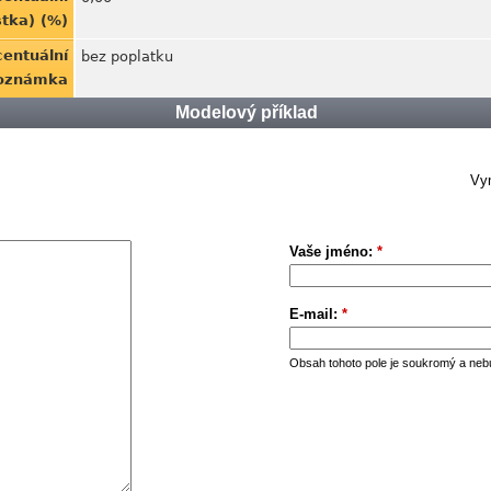
stka) (%)
centuální
bez poplatku
Poznámka
Modelový příklad
Vym
Vaše jméno:
*
E-mail:
*
Obsah tohoto pole je soukromý a neb