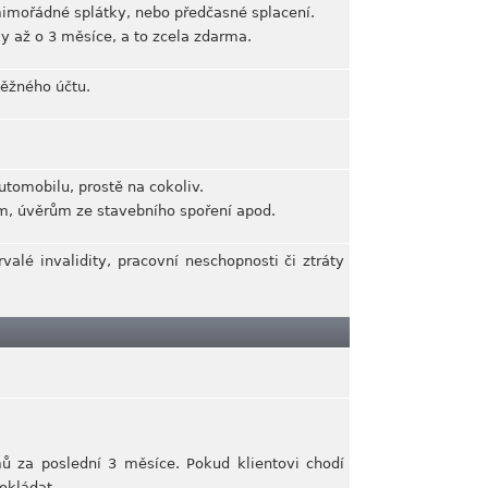
 mimořádné splátky, nebo předčasné splacení.
ky až o 3 měsíce, a to zcela zdarma.
běžného účtu.
utomobilu, prostě na cokoliv.
, úvěrům ze stavebního spoření apod.
rvalé invalidity, pracovní neschopnosti či ztráty
ů za poslední 3 měsíce. Pokud klientovi chodí
okládat.