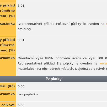
ý příklad
5,01
dprůměrné
ntem) (%)
Poznámka
Reprezentativní příklad Poštovní půjčky je uveden na
smlouvy.
ý příklad
5,01
dprůměrné
ntem) (%)
Poznámka
Orientační výše RPSN odpovídá úvěru ve výši 100 0
Reprezentativní příklad Era půjčky je uveden na
www.
materiálech na obchodních místech. Nejedná se o návrh 
Poplatky
věru (Kč)
0,00
Poznámka
bez poplatku
z celkové
0,00