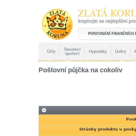
ZLATÁ KOR
Inspirujte se nejlepšími pr
22 let tradice a kvality na 
POROVNÁNÍ FINANČNÍCH
Stavební
Účty
Hypotéky
Úvěry
spoření
ZLATÁ KORUNA
»
Porovnání finančních produktů
»
Uvery
Poštovní půjčka na cokoliv
Posk
Stránky produktu u posky