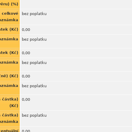
věru) (%)
z celkové
bez poplatku
Poznámka
atek (Kč)
0,00
Poznámka
bez poplatku
atek (Kč)
0,00
Poznámka
bez poplatku
čně) (Kč)
0,00
Poznámka
bez poplatku
á částka)
0,00
(Kč)
á částka)
bez poplatku
Poznámka
centuální
0,00