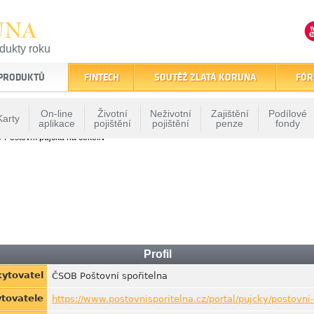
UNA
odukty roku
finančním trhu
 PRODUKTŮ
FINTECH
SOUTĚŽ ZLATÁ KORUNA
FÓR
On-line
Životní
Neživotní
Zajištění
Podílové
Karty
aplikace
pojištění
pojištění
penze
fondy
» Poštovní půjčka na cokoliv
Profil
ytovatel
ČSOB Poštovní spořitelna
tovatele
https://www.postovnisporitelna.cz/portal/pujcky/postovni