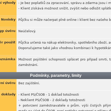
í výhody
- Je bez poplatků za zpracování, správu a zdarma jsou i
- Klient získává možnost snížit, zvýšit nebo odložit splát
Novinky
Půjčku si může načerpat plně online i klient bez našeho 
yp úvěru
Neúčelový.
ěr použít
Půjčka určená na nákup elektroniky, spotřebního zboží, a
Doporučujeme také jako vhodnou kombinaci k hypotékám
oznámka
Možnost pojištění schopnosti splácet pro případ smrti, t
zaměstnání.
Podmínky, parametry, limity
ění úvěru
Bez zajištění.
 doklady
- Klient PS/ČSOB - 1 doklad totožnosti
- Neklient PS/ČSOB - 2 doklady totožnosti
+ potvrzení zaměstnavatele o prům. výši čistých příjm
mzda na účet do ČSOB, není potřeba potvrzení o příjmu d