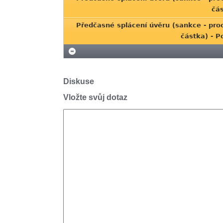
čá
Předčasné splácení úvěru (sankce - pro
částka) - 
Diskuse
Vložte svůj dotaz