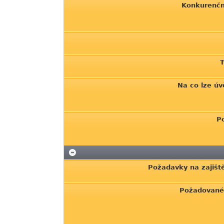
Konkurenčn
T
Na co lze úv
P
Požadavky na zajišt
Požadované