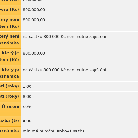
věru (Kč)
800.000,00
terý není
800.000,00
ntem (Kč)
terý není
na částku 800 000 Kč není nutné zajištění
Poznámka
 který je
800.000,00
ntem (Kč)
 který je
na částku 800 000 Kč není nutné zajištění
Poznámka
ti (roky)
1,00
ti (roky)
8,00
Úročení
roční
azba (%)
4,90
Poznámka
minimální roční úroková sazba