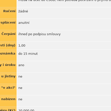
Ručení
žádné
splácení
anuitní
Čerpání
ihned po podpisu smlouvy
sti (dny)
1,00
Poznámka
do 15 minut
y i úroku
ano
u jistiny
ne
 "v akci"
ne
í nabízen
ne
věru (Kč)
20.000,00