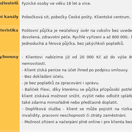
uživatelů
Fyzické osoby ve věku 18 let a více.
ní kanály
Pobočková sít, pobočky České pošty, Klientské centrum, o
teristika
Poštovní půjčka je neúčelový úvěr na cokoliv bez uveden
dovolená, zdravotní péče. Rychlé vyřízení a až 800 000,-
Jednoduchá a férová půjčka, bez jakýchkoli poplatků.
y/bonusy
- Klientovi nabízíme již od 20 000 Kč až do výše 8
nemovitostí.
- Klient získá peníze na účet ihned po podpisu smlouvy.
- Bez dokládání účelu.
- Je bez poplatků za zpracování i správu.
- Balíček Flexi, díky kterému se půjčka přizpůsobí potř
klient získává možnost snížit, zvýšit nebo odložit spl
také zdarma mimořádně nebo předčasně doplatit.
- Doplňková služba - klient se může pojistit na rizika
invalidity, pracovní neschopnosti či ztráty zaměstnání.
- Možnost zřízení a načerpání plně online i pro klienta b