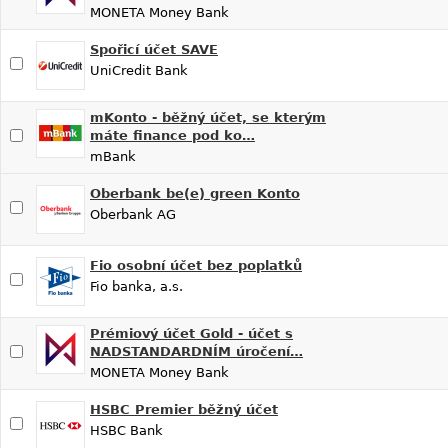
MONETA Money Bank
Spořicí účet SAVE
UniCredit Bank
mKonto - běžný účet, se kterým
máte finance pod ko…
mBank
Oberbank be(e) green Konto
Oberbank AG
Fio osobní účet bez poplatků
Fio banka, a.s.
Prémiový účet Gold - účet s
NADSTANDARDNÍM úročení…
MONETA Money Bank
HSBC Premier běžný účet
HSBC Bank