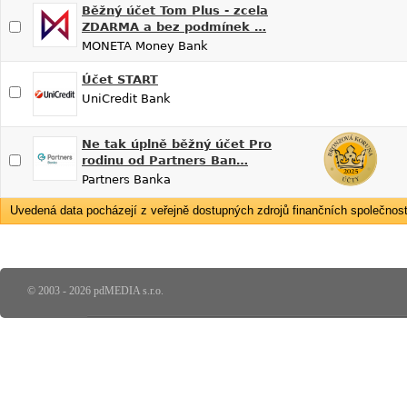
Běžný účet Tom Plus - zcela
ZDARMA a bez podmínek …
MONETA Money Bank
Účet START
UniCredit Bank
Ne tak úplně běžný účet Pro
rodinu od Partners Ban…
Partners Banka
Uvedená data pocházejí z veřejně dostupných zdrojů finančních společností
© 2003 - 2026 pdMEDIA s.r.o.