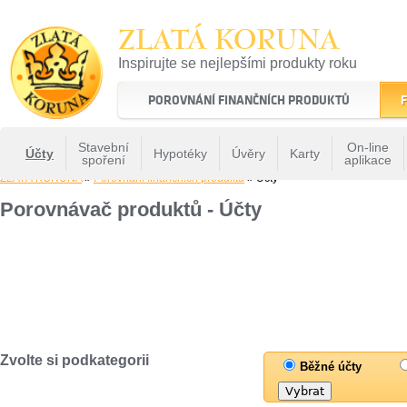
ZLATÁ KORUNA
Inspirujte se nejlepšími produkty roku
22 let tradice a kvality na finančním trhu
POROVNÁNÍ FINANČNÍCH PRODUKTŮ
F
Stavební
On-line
Účty
Hypotéky
Úvěry
Karty
spoření
aplikace
ZLATÁ KORUNA
»
Porovnání finančních produktů
» Účty
Porovnávač produktů - Účty
Zvolte si podkategorii
Běžné účty