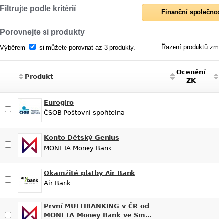
Filtrujte podle kritérií
Finanční společno
Porovnejte si produkty
Řazení produktů změ
Výběrem
si můžete porovnat az 3 produkty.
Ocenění
Produkt
ZK
Eurogiro
ČSOB Poštovní spořitelna
Konto Dětský Genius
MONETA Money Bank
Okamžité platby Air Bank
Air Bank
První MULTIBANKING v ČR od
MONETA Money Bank ve Sm…