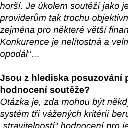
horší. Je úkolem soutěží jako j
providerům tak trochu objektiv
zejména pro některé větší fina
Konkurence je nelítostná a velmi
opodál“…
Jsou z hlediska posuzování p
hodnocení soutěže?
Otázka je, zda mohou být někd
systém tří vážených kritérií b
„stravitelností“ hodnocení pro 