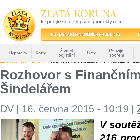
ZLATÁ KORUNA
Inspirujte se nejlepšími produkty roku
22 let tradice a kvality na finančním trhu
POROVNÁNÍ FINANČNÍCH PRODUKTŮ
F
Životní
Penzijní
Hypotéky
Karty
Účty
pojištění
spoření
ZLATÁ KORUNA
»
Zprávy
» Rozhovor s Finančním akademikem roku Jiřím Šindel
Rozhovor s Finančním
Šindelářem
DV
|
16. června 2015 - 10:19
|
V soutěž
216 pro