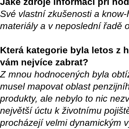
Jaké zdroje informací při ho
Své vlastní zkušenosti a know-
materiály a v neposlední řadě o
Která kategorie byla letos z 
vám nejvíce zabrat?
Z mnou hodnocených byla obtíž
musel mapovat oblast penzijníh
produkty, ale nebylo to nic n
největší úctu k životnímu pojišt
procházejí velmi dynamickým 