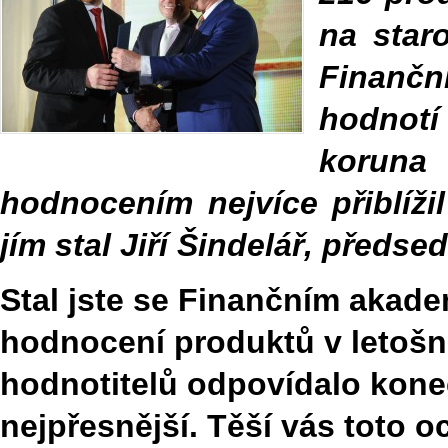
na staro
Finančn
hodnotí
koruna 
hodnocením nejvíce přiblíži
jím stal Jiří Šindelář, předs
Stal jste se Finančním akad
hodnocení produktů v letošní
hodnotitelů odpovídalo kon
nejpřesnější. Těší vás toto oc