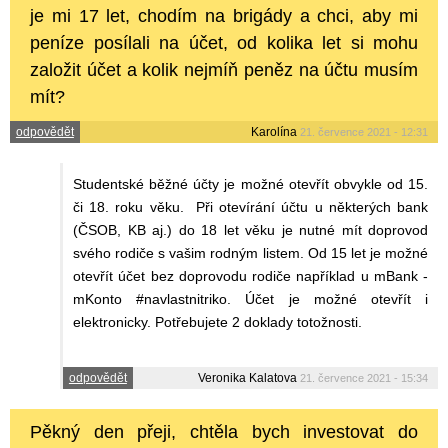
je mi 17 let, chodím na brigády a chci, aby mi
peníze posílali na účet, od kolika let si mohu
založit účet a kolik nejmíň peněz na účtu musím
mít?
odpovědět
Karolína
21. července 2021 - 12:31
Studentské běžné účty je možné otevřít obvykle od 15.
či 18. roku věku. Při otevírání účtu u některých bank
(ČSOB, KB aj.) do 18 let věku je nutné mít doprovod
svého rodiče s vašim rodným listem. Od 15 let je možné
otevřít účet bez doprovodu rodiče například u mBank -
mKonto #navlastnitriko. Účet je možné otevřít i
elektronicky. Potřebujete 2 doklady totožnosti.
odpovědět
Veronika Kalatova
21. července 2021 - 15:34
Pěkný den přeji, chtěla bych investovat do