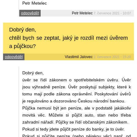
Petr Metelec
odpovědět
Petr Metelec
7. července 2021 - 10:07
Dobrý den,
chtěl bych se zeptat, jaký je rozdíl mezi úvěrem
a půjčkou?
odpovědět
Vlastimil Jalovec
2. července 2021 - 15:20
Dobrý den,
úvěr se řídí zákonem o spotřebitelském úvěru. Úvěr
jsou výhradně peníze. Úvěr poskytují subjekty, které k
tomu mají podle zákona oprávnění. Poskytování úvěrů
je regulováno a dozorováno Českou národní bankou.
Půjčka nemusí být jen peníze, ale v podstatě jakákoliv
movitá věc. Můžete si půjčit auto, stan nebo třeba
zahradní nářadí. Půjčky se řídí občanským zákoníkem.
Pokud si tedy jdete půjčit peníze do banky, je to úvěr.
Pokud si půjčíte peníze (nebo nějakou věc) např. od