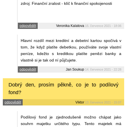
zdroj: Finanční zralost - klíč k finanční spokojenosti
odpovědět
Veronika Kalatova
15. července 2021 - 18:06
Hlavní rozdíl mezi kreditní a debetní kartou spočívá v
tom, že když platíte debetkou, používáte svoje vlastní
peníze, kdežto s kreditkou platíte penězi banky a
vlastně si je tak od ní půjčujete.
odpovědět
Jan Soukup
14. července 2021 - 22:28
Dobrý den, prosím pěkně, co je to podílový
fond?
odpovědět
Viktor
13. července 2021 - 15:07
Podílový fond je zjednodušeně možno chápat jako
souhrn majetku určitého typu. Tento majetek má