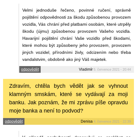
Velmi jednoduše řečeno, povinné ručení, správně
pojištění odpovědnosti za škodu způsobenou provozem
vozidla, Vás chrání před platbami osobám, které utrpěly
škodu (újmu) způsobenou provozem Vašeho vozidla.
Havarijní pojištění chrání Vaše vozidlo před škodami,
které mohou být způsobeny jeho provozem, provozem
jiných vozidel, přírodními živly, odcizením nebo třeba
vandalstvim, obdobně ako jiný Váš majetek.
odpovědět
Vladimír
5. července 2021 - 20:44
Zdravím, chtěla bych vědět jak se vyhnout
klamným smskám, které se vydávají za moji
banku. Jak poznám, že mi zprávu píše opravdu
moje banka a není to podvod?
odpovědět
Denisa
4. července 2021 - 22:39