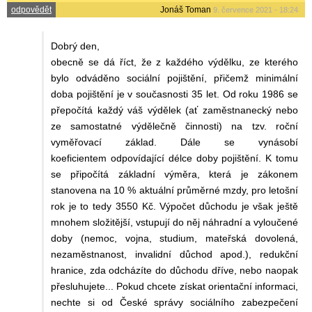
odpovědět
Jonáš Toman
9. července 2021 - 18:24
Dobrý den,
obecně se dá říct, že z každého výdělku, ze kterého
bylo odváděno sociální pojištění, přičemž minimální
doba pojištění je v současnosti 35 let. Od roku 1986 se
přepočítá každý váš výdělek (ať zaměstnanecký nebo
ze samostatné výdělečně činnosti) na tzv. roční
vyměřovací základ. Dále se vynásobí
koeficientem odpovídající délce doby pojištění. K tomu
se připočítá základní výměra, která je zákonem
stanovena na 10 % aktuální průměrné mzdy, pro letošní
rok je to tedy 3550 Kč. Výpočet důchodu je však ještě
mnohem složitější, vstupují do něj náhradní a vyloučené
doby (nemoc, vojna, studium, mateřská dovolená,
nezaměstnanost, invalidní důchod apod.), redukční
hranice, zda odcházíte do důchodu dříve, nebo naopak
přesluhujete... Pokud chcete získat orientační informaci,
nechte si od České správy sociálního zabezpečení