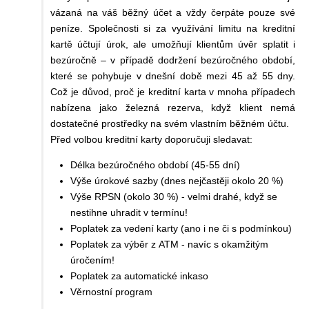
vázaná na váš běžný účet a vždy čerpáte pouze své
peníze. Společnosti si za využívání limitu na kreditní
kartě účtují úrok, ale umožňují klientům úvěr splatit i
bezúročně – v případě dodržení bezúročného období,
které se pohybuje v dnešní době mezi 45 až 55 dny.
Což je důvod, proč je kreditní karta v mnoha případech
nabízena jako železná rezerva, když klient nemá
dostatečné prostředky na svém vlastním běžném účtu.
Před volbou kreditní karty doporučuji sledavat:
Délka bezúročného období (45-55 dní)
Výše úrokové sazby (dnes nejčastěji okolo 20 %)
Výše RPSN (okolo 30 %) - velmi drahé, když se
nestihne uhradit v termínu!
Poplatek za vedení karty (ano i ne či s podmínkou)
Poplatek za výběr z ATM - navíc s okamžitým
úročením!
Poplatek za automatické inkaso
Věrnostní program