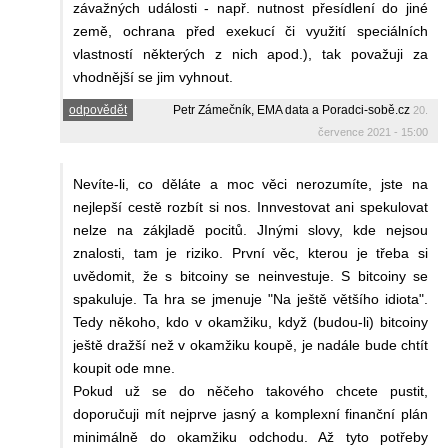
závažných události - např. nutnost přesídlení do jiné
země, ochrana před exekucí či využití speciálních
vlastností některých z nich apod.), tak považuji za
vhodnější se jim vyhnout.
odpovědět
Petr Zámečník, EMA data a Poradci-sobě.cz
20.
července 2021 - 15:00
Nevíte-li, co děláte a moc věci nerozumíte, jste na
nejlepší cestě rozbít si nos. Innvestovat ani spekulovat
nelze na zákjladě pocitů. JInými slovy, kde nejsou
znalosti, tam je riziko. První věc, kterou je třeba si
uvědomit, že s bitcoiny se neinvestuje. S bitcoiny se
spakuluje. Ta hra se jmenuje "Na ještě většího idiota".
Tedy někoho, kdo v okamžiku, když (budou-li) bitcoiny
ještě dražší než v okamžiku koupě, je nadále bude chtít
koupit ode mne.
Pokud už se do něčeho takového chcete pustit,
doporučuji mít nejprve jasný a komplexní finanční plán
minimálně do okamžiku odchodu. Až tyto potřeby