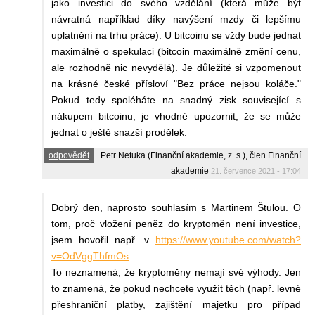
jako investici do svého vzdělání (která může být
návratná například díky navýšení mzdy či lepšímu
uplatnění na trhu práce). U bitcoinu se vždy bude jednat
maximálně o spekulaci (bitcoin maximálně změní cenu,
ale rozhodně nic nevydělá). Je důležité si vzpomenout
na krásné české přísloví "Bez práce nejsou koláče."
Pokud tedy spoléháte na snadný zisk související s
nákupem bitcoinu, je vhodné upozornit, že se může
jednat o ještě snazší prodělek.
odpovědět
Petr Netuka (Finanční akademie, z. s.), člen Finanční
akademie
21. července 2021 - 17:04
Dobrý den, naprosto souhlasím s Martinem Štulou. O
tom, proč vložení peněz do kryptoměn není investice,
jsem hovořil např. v
https://www.youtube.com/watch?
v=OdVggThfmOs
.
To neznamená, že kryptoměny nemají své výhody. Jen
to znamená, že pokud nechcete využít těch (např. levné
přeshraniční platby, zajištění majetku pro případ