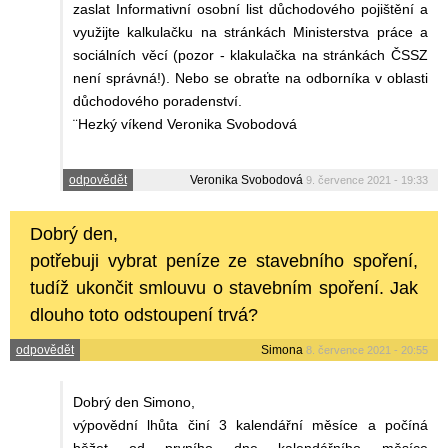
zaslat Informativní osobní list důchodového pojištění a
využijte kalkulačku na stránkách Ministerstva práce a
sociálních věcí (pozor - klakulačka na stránkách ČSSZ
není správná!). Nebo se obraťte na odborníka v oblasti
důchodového poradenství.
¨Hezký víkend Veronika Svobodová
odpovědět
Veronika Svobodová
9. července 2021 - 19:33
Dobrý den,
potřebuji vybrat peníze ze stavebního spoření,
tudíž ukončit smlouvu o stavebním spoření. Jak
dlouho toto odstoupení trvá?
odpovědět
Simona
8. července 2021 - 20:55
Dobrý den Simono,
výpovědní lhůta činí 3 kalendářní měsíce a počíná