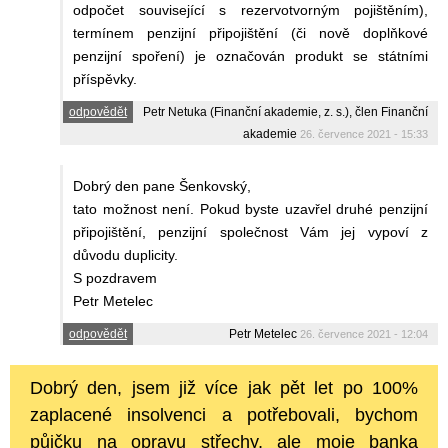
odpočet související s rezervotvorným pojištěním),
termínem penzijní připojištění (či nově doplňkové
penzijní spoření) je označován produkt se státními
příspěvky.
odpovědět
Petr Netuka (Finanční akademie, z. s.), člen Finanční
akademie
26. července 2021 - 15:33
Dobrý den pane Šenkovský,
tato možnost není. Pokud byste uzavřel druhé penzijní
připojištění, penzijní společnost Vám jej vypoví z
důvodu duplicity.
S pozdravem
Petr Metelec
odpovědět
Petr Metelec
26. července 2021 - 12:04
Dobrý den, jsem již více jak pět let po 100%
zaplacené insolvenci a potřebovali, bychom
půjčku na opravu střechy, ale moje banka