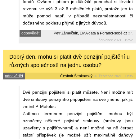
fondů. Ovšem i přitom je důležité ponechat si likvidní
rezervu ve výši 3 až 6 měsíčních platů, protože jen ta
může pomoci např. v případě nezaměstnanosti či
dočasného poklesu příjmů z jiných důvodů.
odpovědět
Petr Zámečník, EMA data a Poradci-sobě.cz
27.
července 2021 - 15:52
Dobrý den, mohu si platit dvě penzijní pojištění u
různých společností na jednu osobu?
odpovědět
Čestmír Šenkovský
26. července 2021 - 11:35
Dvě penzijní pojištění si platit můžete. Není možné mít
dvě smlouvy penzijního připojištění na své jméno, jak již
zmínil P. Metelec.
Zatímco termínem penzijní pojištění mohou být
označeny některé pojistné smlouvy (smlouvy jsou
uzavřeny s pojišťovnami) a není možné na ně čerpat
státní příspěvek (je možné užít maximálně daňový