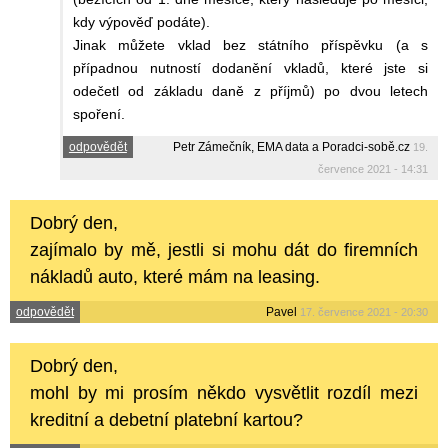
kdy výpověď podáte).
Jinak můžete vklad bez státního příspěvku (a s
případnou nutností dodanění vkladů, které jste si
odečetl od základu daně z příjmů) po dvou letech
spoření.
odpovědět
Petr Zámečník, EMA data a Poradci-sobě.cz
19.
července 2021 - 14:31
Dobrý den,
zajímalo by mě, jestli si mohu dát do firemních
nákladů auto, které mám na leasing.
odpovědět
Pavel
17. července 2021 - 20:30
Dobrý den,
mohl by mi prosím někdo vysvětlit rozdíl mezi
kreditní a debetní platební kartou?