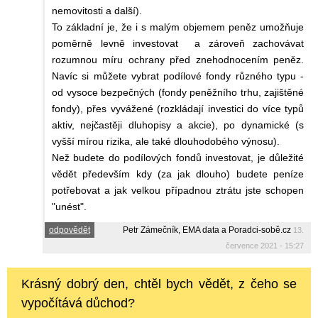
nemovitosti a další).
To základní je, že i s malým objemem peněz umožňuje
poměrně levně investovat a zároveň zachovávat
rozumnou míru ochrany před znehodnocením peněz.
Navíc si můžete vybrat podílové fondy různého typu -
od vysoce bezpečných (fondy peněžního trhu, zajištěné
fondy), přes vyvážené (rozkládají investici do více typů
aktiv, nejčastěji dluhopisy a akcie), po dynamické (s
vyšší mírou rizika, ale také dlouhodobého výnosu).
Než budete do podílových fondů investovat, je důležité
vědět především kdy (za jak dlouho) budete peníze
potřebovat a jak velkou případnou ztrátu jste schopen
"unést".
odpovědět
Petr Zámečník, EMA data a Poradci-sobě.cz
13.
července 2021 - 15:27
Krásný dobrý den, chtěl bych vědět, z čeho se
vypočítává důchod?