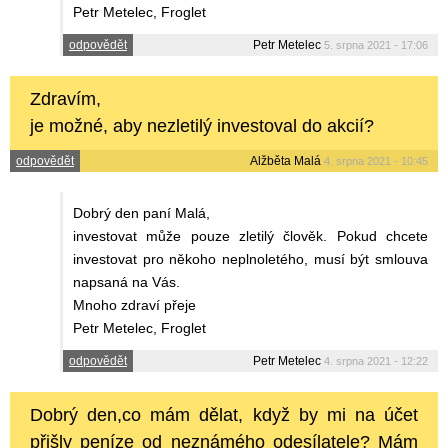
Petr Metelec, Froglet
odpovědět
Petr Metelec
5. srpna 2021 - 17:06
Zdravím,
je možné, aby nezletilý investoval do akcií?
odpovědět
Alžběta Malá
4. srpna 2021 - 10:45
Dobrý den paní Malá,
investovat může pouze zletilý člověk. Pokud chcete
investovat pro někoho neplnoletého, musí být smlouva
napsaná na Vás.
Mnoho zdraví přeje
Petr Metelec, Froglet
odpovědět
Petr Metelec
4. srpna 2021 - 12:22
Dobrý den,co mám dělat, když by mi na účet
přišly peníze od neznámého odesílatele? Mám