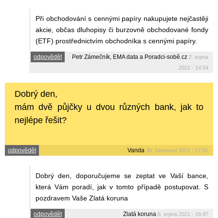
Při obchodování s cennými papíry nakupujete nejčastěji
akcie, občas dluhopisy či burzovně obchodované fondy
(ETF) prostřednictvím obchodníka s cennými papíry.
odpovědět
Petr Zámečník, EMA data a Poradci-sobě.cz
2. srpna
2021 - 14:54
Dobrý den,
mám dvě půjčky u dvou různých bank, jak to
nejlépe řešit?
odpovědět
Vanda
30. července 2021 - 17:01
Dobrý den, doporučujeme se zeptat ve Vaší bance,
která Vám poradí, jak v tomto případě postupovat. S
pozdravem Vaše Zlatá koruna
odpovědět
Zlatá koruna
6. srpna 2021 - 16:47