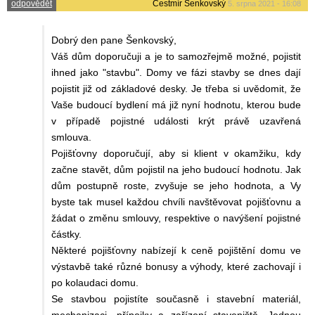
odpovědět
Čestmír Šenkovský
5. srpna 2021 - 16:08
Dobrý den pane Šenkovský,
Váš dům doporučuji a je to samozřejmě možné, pojistit
ihned jako "stavbu". Domy ve fázi stavby se dnes dají
pojistit již od základové desky. Je třeba si uvědomit, že
Vaše budoucí bydlení má již nyní hodnotu, kterou bude
v případě pojistné události krýt právě uzavřená
smlouva.
Pojišťovny doporučují, aby si klient v okamžiku, kdy
začne stavět, dům pojistil na jeho budoucí hodnotu. Jak
dům postupně roste, zvyšuje se jeho hodnota, a Vy
byste tak musel každou chvíli navštěvovat pojišťovnu a
žádat o změnu smlouvy, respektive o navýšení pojistné
částky.
Některé pojišťovny nabízejí k ceně pojištění domu ve
výstavbě také různé bonusy a výhody, které zachovají i
po kolaudaci domu.
Se stavbou pojistíte současně i stavební materiál,
mechanizaci, přípojky a zařízení staveniště. Jednou