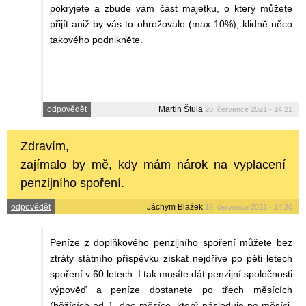
pokryjete a zbude vám část majetku, o který můžete
přijít aniž by vás to ohrožovalo (max 10%), klidně něco
takového podnikněte.
odpovědět
Martin Štula
20. července 2021 - 14:21
Zdravím,
zajímalo by mě, kdy mám nárok na vyplacení
penzijního spoření.
odpovědět
Jáchym Blažek
19. července 2021 - 14:20
Peníze z doplňkového penzijního spoření můžete bez
ztráty státního příspěvku získat nejdříve po pěti letech
spoření v 60 letech. I tak musíte dát penzijní společnosti
výpověď a peníze dostanete po třech měsících
(běžících od 1. dne měsíce, který následuje po měsíci,