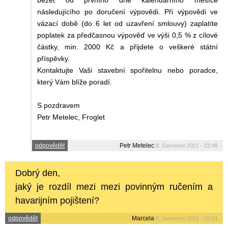
běžet od prvního dne kalendářního měsíce
následujícího po doručení výpovědi. Při výpovědi ve
vázací době (do 6 let od uzavření smlouvy) zaplatíte
poplatek za předčasnou výpověď ve výši 0,5 % z cílové
částky, min. 2000 Kč a přijdete o veškeré státní
příspěvky.
Kontaktujte Vaši stavební spořitelnu nebo poradce,
který Vám blíže poradí.
S pozdravem
Petr Metelec, Froglet
odpovědět
Petr Metelec
8. července 2021 - 22:46
Dobrý den,
jaký je rozdíl mezi mezi povinným ručením a
havarijním pojištení?
odpovědět
Marcela
5. července 2021 - 20:21