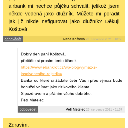
airbank mi nechce půjčku schválit, jelikož jsem
někde vedená jako dlužník. Můžete mi poradit
jak již nikde nefigurovat jako dlužník? Děkuji
Koštová
odpovědět
Ivana Koštová
23. července 2021 - 10:50
Dobrý den paní Koštová,
přečtěte si prosím tento článek.
https://www.ebankrot.cz/wp-blog/vymaz-z-
insolvencniho-rejstriku/
Banka od které si žádáte úvěr Vás i přes výmaz bude
bohužel vnímat jako rizikového klienta.
S pozdravem a přáním všeho dobrého.
Petr Metelec
odpovědět
Petr Metelec
23. července 2021 - 11:57
Zdravím,