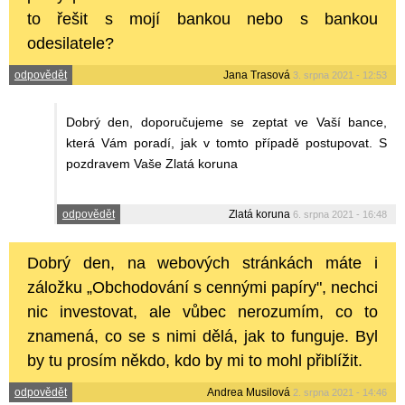
to řešit s mojí bankou nebo s bankou
odesilatele?
odpovědět
Jana Trasová
3. srpna 2021 - 12:53
Dobrý den, doporučujeme se zeptat ve Vaší bance,
která Vám poradí, jak v tomto případě postupovat. S
pozdravem Vaše Zlatá koruna
odpovědět
Zlatá koruna
6. srpna 2021 - 16:48
Dobrý den, na webových stránkách máte i
záložku „Obchodování s cennými papíry", nechci
nic investovat, ale vůbec nerozumím, co to
znamená, co se s nimi dělá, jak to funguje. Byl
by tu prosím někdo, kdo by mi to mohl přiblížit.
odpovědět
Andrea Musilová
2. srpna 2021 - 14:46