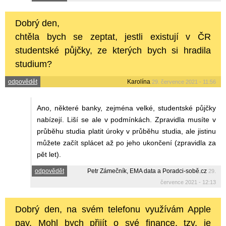
Dobrý den,
chtěla bych se zeptat, jestli existují v ČR
studentské půjčky, ze kterých bych si hradila
studium?
odpovědět
Karolína
29. července 2021 - 11:56
Ano, některé banky, zejména velké, studentské půjčky
nabízejí. Liší se ale v podmínkách. Zpravidla musíte v
průběhu studia platit úroky v průběhu studia, ale jistinu
můžete začít splácet až po jeho ukončení (zpravidla za
pět let).
odpovědět
Petr Zámečník, EMA data a Poradci-sobě.cz
29.
července 2021 - 12:13
Dobrý den, na svém telefonu využívám Apple
pay. Mohl bych přijít o své finance, tzv. je