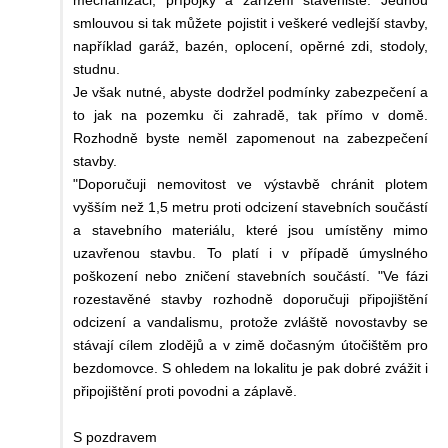
smlouvou si tak můžete pojistit i veškeré vedlejší stavby,
například garáž, bazén, oplocení, opěrné zdi, stodoly,
studnu.
Je však nutné, abyste dodržel podmínky zabezpečení a
to jak na pozemku či zahradě, tak přímo v domě.
Rozhodně byste neměl zapomenout na zabezpečení
stavby.
"Doporučuji nemovitost ve výstavbě chránit plotem
vyšším než 1,5 metru proti odcizení stavebních součástí
a stavebního materiálu, které jsou umístěny mimo
uzavřenou stavbu. To platí i v případě úmyslného
poškození nebo zničení stavebních součástí. "Ve fázi
rozestavěné stavby rozhodně doporučuji připojištění
odcizení a vandalismu, protože zvláště novostavby se
stávají cílem zlodějů a v zimě dočasným útočištěm pro
bezdomovce. S ohledem na lokalitu je pak dobré zvážit i
připojištění proti povodni a záplavě.
S pozdravem