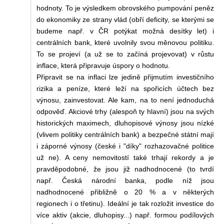
hodnoty. To je výsledkem obrovského pumpování peněz
do ekonomiky ze strany vlád (obří deficity, se kterými se
budeme např. v ČR potýkat možná desítky let) i
centrálních bank, které uvolnily svou měnovou politiku.
To se projeví (a už se to začíná projevovat) v růstu
inflace, která připravuje úspory o hodnotu.
Připravit se na inflaci lze jedině přijmutím investičního
rizika a peníze, které leží na spořicích účtech bez
výnosu, zainvestovat. Ale kam, na to není jednoduchá
odpověď. Akciové trhy (alespoň ty hlavní) jsou na svých
historických maximech, dluhopisové výnosy jsou nízké
(vlivem politiky centrálních bank) a bezpečné státní mají
i záporné výnosy (české i "díky" rozhazovačné politice
už ne). A ceny nemovitostí také trhají rekordy a je
pravděpodobné, že jsou již nadhodnocené (to tvrdí
např. Česká národní banka, podle níž jsou
nadhodnocené přibližně o 20 % a v některých
regionech i o třetinu). Ideální je tak rozložit investice do
více aktiv (akcie, dluhopisy...) např. formou podílových