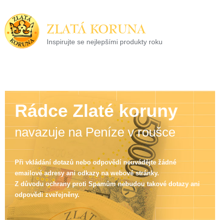
ZLATÁ KORUNA
Inspirujte se nejlepšími produkty roku
22 let tradice a kvality na finančním trhu
Rádce Zlaté koruny
navazuje na Peníze v roušce
Při vkládání dotazů nebo odpovědí neuvádějte žádné
emailové adresy ani odkazy na webové stránky.
Z důvodu ochrany proti Spamům nebudou takové dotazy ani
odpovědi zveřejněny.