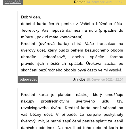
odpovědět
Roman
14. července 2021 - 21:56
Dobrý den,
debetní karta čerpá peníze z Vašeho běžného účtu.
Teoreticky Vás nepustí dál než na nulu (případně do
mínusu, pokud máte kontokorent).
Kreditní (úvěrová karta) sbírá Vaše transakce na
úvěrový účet, který buďto během bezúročného období
uhradíte jednorázově, anebo splácíte formou
pravidelných měsíčních splátek. Úroková sazba po
skončení bezúročného období bývá často velmi vysoká.
odpovědět
Jiří Klos
18. července 2021 - 22:04
Kreditní karta je platební nástroj, který umožňuje
nákupy prostřednictvím úvěrového účtu, tzv.
revolvingového úvěru. Kreditní karta není vázaná na
váš běžný účet. V případě, že čerpáte poskytnutý
úvěrový limit, je nutné zapůjčené peníze splatit za jasně
daných podmínek. Na rozdíl od toho debetní karta je