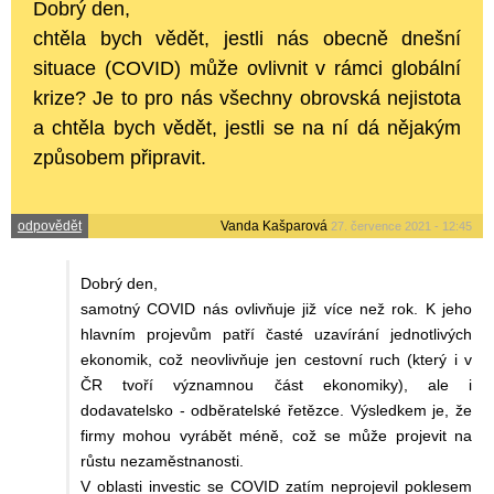
Dobrý den,
chtěla bych vědět, jestli nás obecně dnešní
situace (COVID) může ovlivnit v rámci globální
krize? Je to pro nás všechny obrovská nejistota
a chtěla bych vědět, jestli se na ní dá nějakým
způsobem připravit.
odpovědět
Vanda Kašparová
27. července 2021 - 12:45
Dobrý den,
samotný COVID nás ovlivňuje již více než rok. K jeho
hlavním projevům patří časté uzavírání jednotlivých
ekonomik, což neovlivňuje jen cestovní ruch (který i v
ČR tvoří významnou část ekonomiky), ale i
dodavatelsko - odběratelské řetězce. Výsledkem je, že
firmy mohou vyrábět méně, což se může projevit na
růstu nezaměstnanosti.
V oblasti investic se COVID zatím neprojevil poklesem