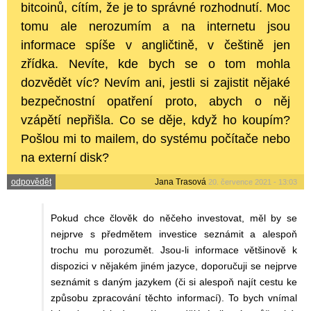
bitcoinů, cítím, že je to správné rozhodnutí. Moc
tomu ale nerozumím a na internetu jsou
informace spíše v angličtině, v češtině jen
zřídka. Nevíte, kde bych se o tom mohla
dozvědět víc? Nevím ani, jestli si zajistit nějaké
bezpečnostní opatření proto, abych o něj
vzápětí nepřišla. Co se děje, když ho koupím?
Pošlou mi to mailem, do systému počítače nebo
na externí disk?
odpovědět
Jana Trasová
20. července 2021 - 13:03
Pokud chce člověk do něčeho investovat, měl by se
nejprve s předmětem investice seznámit a alespoň
trochu mu porozumět. Jsou-li informace většinově k
dispozici v nějakém jiném jazyce, doporučuji se nejprve
seznámit s daným jazykem (či si alespoň najít cestu ke
způsobu zpracování těchto informací). To bych vnímal