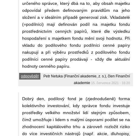
určeného správce, který dbá na to, aby obsah majetku
odpovídal předem definovaným pravidlům na jeho
složení a v ideálním případě generoval zisk. Vkladatelé
(=podílníci) mají definován podíl na majetku fondu
prostřednictvím cenných papírů, které dle výsledku
hospodaření s majetkem fondu mění svoji hodnotu. Při
vkladu do podílového fondu podílníci cenné papíry
nakupují a při výběru prostředků z podílového fondu
podílníci cenné papíry prodávají - vždy dle aktuální
hodnoty cenného papíru.
odpovědět
Petr Netuka (Finanční akademie, z. s.), člen Finanční
akademie
15. července 2021 - 16:20
Dobrý den, podílový fond je (zjednodušeně) forma
kolektivního investování, kdy správce fondu investuje
prostředky velkého množství lidí stejným způsobem,
čímž umožňuje i lidem s malými úsporami podílet se na
zhodnocení kapitálového trhu a zároveň rozložit riziko
do více investičních nástrojů (např. akcie, dluhopisy,