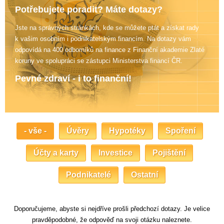
Potřebujete poradit? Máte dotazy?
Jste na správných stránkách, kde se můžete ptát a získat rady
k vašim osobním i podnikatelským financím. Na dotazy vám
odpovídá na 400 odborníků na finance z Finanční akademie Zlaté
koruny
ve spolupráci se zástupci Ministerstva financí ČR.
Pevné zdraví - i to finanční!
- vše -
Úvěry
Hypotéky
Spoření
Účty a karty
Investice
Pojištění
Podnikatelé
Ostatní
Doporučujeme, abyste si nejdříve prošli předchozí dotazy. Je velice
pravděpodobné, že odpověď na svoji otázku naleznete.